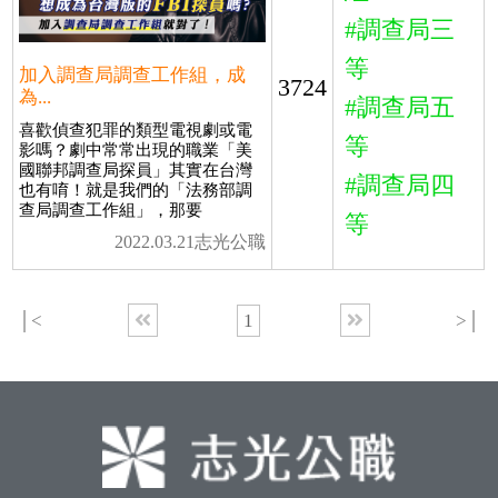
#調查局三
等
加入調查局調查工作組，成
3724
為...
#調查局五
喜歡偵查犯罪的類型電視劇或電
等
影嗎？劇中常常出現的職業「美
國聯邦調查局探員」其實在台灣
#調查局四
也有唷！就是我們的「法務部調
查局調查工作組」，那要
等
2022.03.21志光公職
│<
1
>│