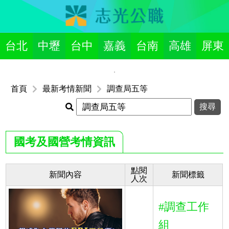
台北
中壢
台中
嘉義
台南
高雄
屏東
首頁
最新考情新聞
調查局五等
國考及國營考情資訊
點閱
新聞內容
新聞標籤
人次
#調查工作
組