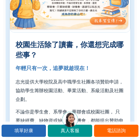
校園生活除了讀書，你還想完成哪
些事？
年輕只有一次，追夢就趁現在！
志光提供大學校院及高中職學生社團各項贊助申請，
協助學生籌辦校園活動、畢業活動、系級活動及社團
企劃。
不論你是學生會、系學會、畢聯會或校園社團， 只
要缺經費、缺物資或缺少合作機會，都能提出贊助申
請。
填單好康
真人客服
電話諮詢