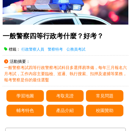
一般警察四等行政考什麼？好考？
標籤：
行政警察人員
警察特考
公務員考試
活動摘要：
一般警察考試四等行政警察考試科目多選擇易準備，每年三月報名六
月考試，工作內容主要臨檢、巡邏、執行搜索、扣押及逮捕等業務，
報考警察是你的最佳選鑿
學習地圖
考取見證
常見問題
輔考特色
產品介紹
校園贊助