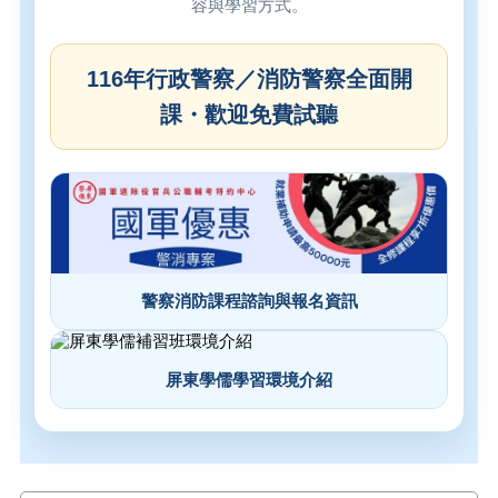
容與學習方式。
116年行政警察／消防警察全面開
課・歡迎免費試聽
警察消防課程諮詢與報名資訊
屏東學儒學習環境介紹