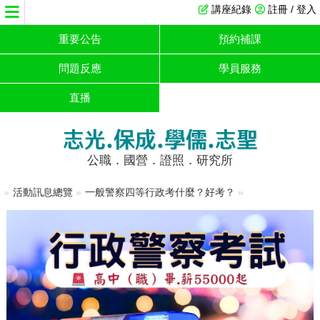
講座紀錄
註冊 / 登入
重要公告
預約補課
問題反應
學員服務
直播
志光.保成.學儒.志聖
公職．國營．證照．研究所
»
活動訊息總覽
»
一般警察四等行政考什麼？好考？
»