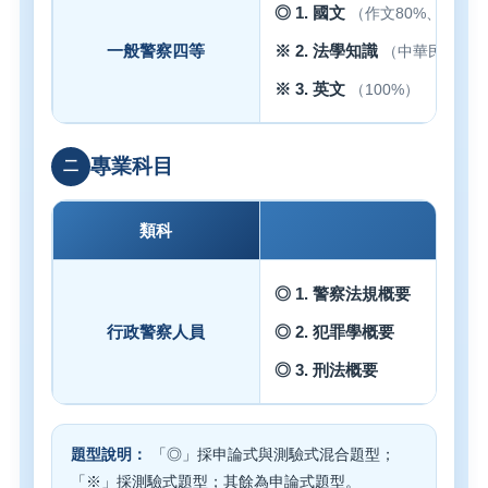
◎ 1. 國文
（作文80%、測驗2
一般警察四等
※ 2. 法學知識
（中華民國憲法
※ 3. 英文
（100%）
專業科目
二
類科
◎ 1. 警察法規概要
行政警察人員
◎ 2. 犯罪學概要
◎ 3. 刑法概要
題型說明：
「◎」採申論式與測驗式混合題型；
「※」採測驗式題型；其餘為申論式題型。