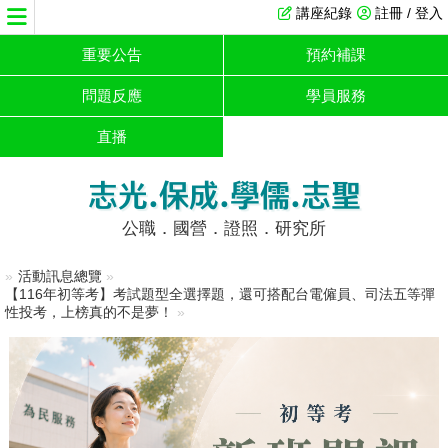
講座紀錄
註冊 / 登入
重要公告
預約補課
問題反應
學員服務
直播
志光.保成.學儒.志聖
公職．國營．證照．研究所
»
活動訊息總覽
»
【116年初等考】考試題型全選擇題，還可搭配台電僱員、司法五等彈
性投考，上榜真的不是夢！
»