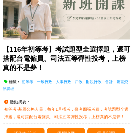
【116年初等考】考試題型全選擇題，還可
搭配台電僱員、司法五等彈性投考，上榜
真的不是夢！
標籤：
初等考
一般行政
人事行政
戶政
財稅行政
會計
圖書資
訊管理
活動摘要：
初等考-基層公務人員，每年1月招考，僅考四張考卷，考試題型全選
擇題，還可搭配台電僱員、司法五等彈性投考，上榜真的不是夢！