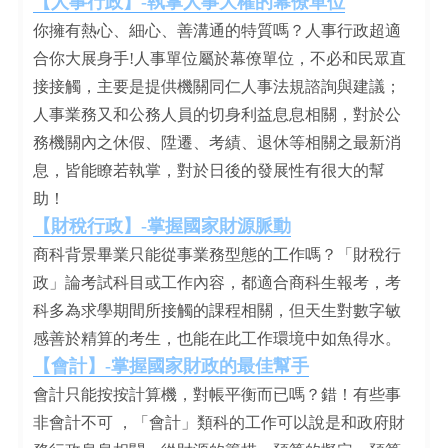
【人事行政】-執掌人事大權的幕僚單位
你擁有熱心、細心、善溝通的特質嗎？人事行政超適
合你大展身手!人事單位屬於幕僚單位，不必和民眾直
接接觸，主要是提供機關同仁人事法規諮詢與建議；
人事業務又和公務人員的切身利益息息相關，對於公
務機關內之休假、陞遷、考績、退休等相關之最新消
息，皆能瞭若執掌，對於日後的發展性有很大的幫
助！
【財稅行政】-掌握國家財源脈動
商科背景畢業只能從事業務型態的工作嗎？「財稅行
政」論考試科目或工作內容，都適合商科生報考，考
科多為求學期間所接觸的課程相關，但天生對數字敏
感善於精算的考生，也能在此工作環境中如魚得水。
【會計】-掌握國家財政的最佳幫手
會計只能按按計算機，對帳平衡而已嗎？錯！有些事
非會計不可 ，「會計」類科的工作可以說是和政府財