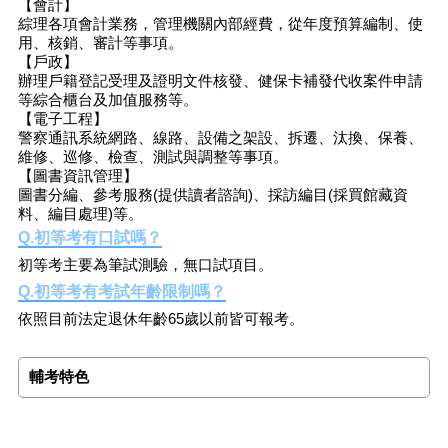
【會計】
綜理各項會計業務，管理機關內部經費，從年度預算編制、使
用、核銷、審計等事項。
【戶政】
辦理戶籍登記受理及證明文件核發、健保卡補發代收案件申請
等綜合櫃台及加值服務等。
【電子工程】
警察通訊系統網路、線路、設備之架設、拆遷、汰換、保養、
維修、巡修、檢查、測試與調整等事項。
【圖書資訊管理】
圖書分編、參考服務(提供讀者諮詢)、採訪編目(採買館藏資
料、編目處理)等。
Q.初等考有口試嗎？
初等考主要為筆試測驗，無口試項目。
Q.初等考有考試年齡限制嗎？
依照目前法定退休年齡65歲以前皆可報考。
輔考特色