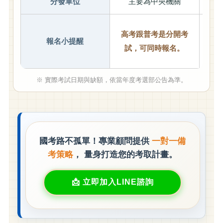
分發單位
主要為中央機關
主
可同
高考跟普考是分開考
報名小提醒
職等
試，可同時報名。
※ 實際考試日期與缺額，依當年度考選部公告為準。
國考路不孤單！專業顧問提供
一對一備
考策略
， 量身打造您的考取計畫。
立即加入LINE諮詢