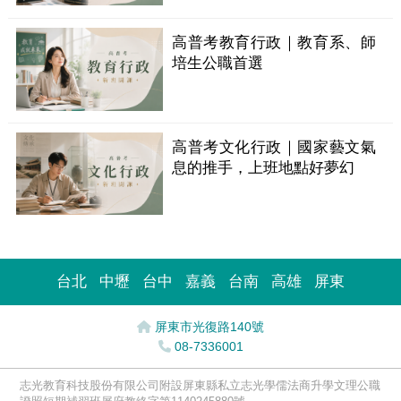
高普考教育行政｜教育系、師
培生公職首選
高普考文化行政｜國家藝文氣
息的推手，上班地點好夢幻
台北
中壢
台中
嘉義
台南
高雄
屏東
屏東市光復路140號
08-7336001
志光教育科技股份有限公司附設屏東縣私立志光學儒法商升學文理公職