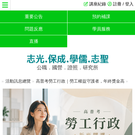
講座紀錄
註冊 / 登入
重要公告
預約補課
問題反應
學員服務
直播
志光.保成.學儒.志聖
公職．國營．證照．研究所
»
活動訊息總覽
»
高普考勞工行政｜勞工權益守護者，年終獎金高
»