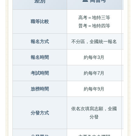
差別
高考＝地特三等
職等比較
普考＝地特四等
報名方式
不分區，全國統一報名
報名時間
約每年3月
考試時間
約每年7月
放榜時間
約每年9月
依名
依名次填寫志願，全國
分發方式
名時
分發