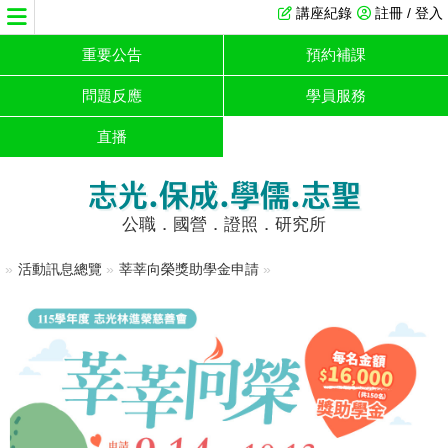
講座紀錄
註冊 / 登入
重要公告
預約補課
問題反應
學員服務
直播
志光.保成.學儒.志聖
公職．國營．證照．研究所
»
活動訊息總覽
»
莘莘向榮獎助學金申請
»