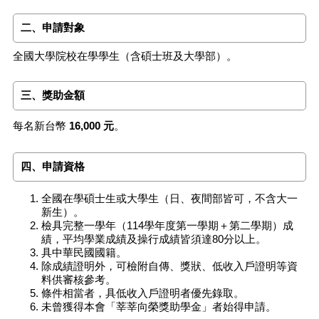
二、申請對象
全國大學院校在學學生（含碩士班及大學部）。
三、獎助金額
每名新台幣
16,000 元
。
四、申請資格
全國在學碩士生或大學生（日、夜間部皆可，不含大一
新生）。
檢具完整一學年（114學年度第一學期＋第二學期）成
績，平均學業成績及操行成績皆須達80分以上。
具中華民國國籍。
除成績證明外，可檢附自傳、獎狀、低收入戶證明等資
料供審核參考。
條件相當者，具低收入戶證明者優先錄取。
未曾獲得本會「莘莘向榮獎助學金」者始得申請。