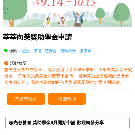
莘莘向榮獎助學金申請
標籤：
志光
學儒
慈善會
獎助學金
獎學金
活動摘要：
志光慈善會成立以來， 致力於協助莘莘學子求學、鼓勵專業人才研究
發展。 每年志光慈善會頒發獎學金時， 看到來自全國各地的受獎者
喜悅的笑容， 我們也為他們的努力與優秀受到肯定而感到驕傲。
志光慈善會
校園贊助
志光慈善會 獎助學金9月開始申請 歡迎轉發分享