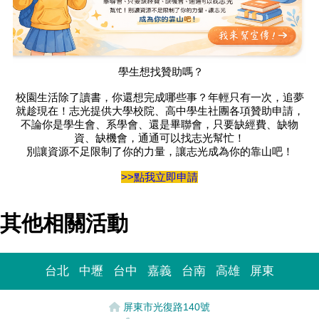
學生想找贊助嗎？
校園生活除了讀書，你還想完成哪些事？年輕只有一次，追夢
就趁現在！志光提供大學校院、高中學生社團各項贊助申請，
不論你是學生會、系學會、還是畢聯會，只要缺經費、缺物
資、缺機會，通通可以找志光幫忙！
別讓資源不足限制了你的力量，讓志光成為你的靠山吧！
>>點我立即申請
其他相關活動
台北
中壢
台中
嘉義
台南
高雄
屏東
屏東市光復路140號