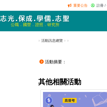
重要公告
註冊 /
志光.保成.學儒.志聖
公職．國營．證照．研究所
»
活動訊息總覽
»
»
活動摘要：
其他相關活動