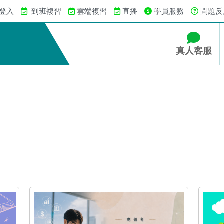
 登入
到班複習
雲端複習
直播
學員服務
問題反
真人客服