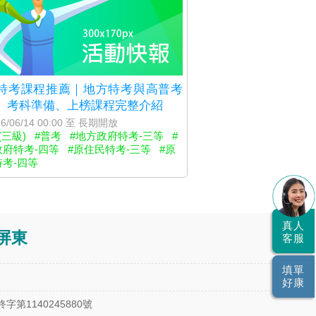
特考課程推薦｜地方特考與高普考
、考科準備、上榜課程完整介紹
6/06/14 00:00 至 長期開放
(三級)
#普考
#地方政府特考-三等
#
政府特考-四等
#原住民特考-三等
#原
考-四等
真人
屏東
客服
填單
好康
1140245880號