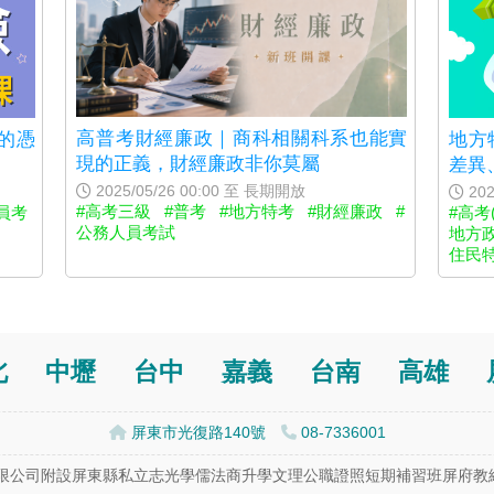
高普考財經廉政｜商科相關科系也能實
的憑
地方
現的正義，財經廉政非你莫屬
差異
2025/05/26 00:00 至 長期開放
202
#高考三級
#普考
#地方特考
#財經廉政
#
員考
#高考
公務人員考試
地方
住民特
北
中壢
台中
嘉義
台南
高雄
屏東市光復路140號
08-7336001
公司附設屏東縣私立志光學儒法商升學文理公職證照短期補習班屏府教終字第