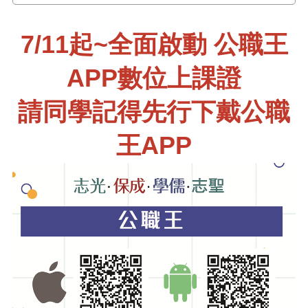
7/11起~全面啟動 公職王
APP數位上課證
請同學記得先行下戴公職
王APP