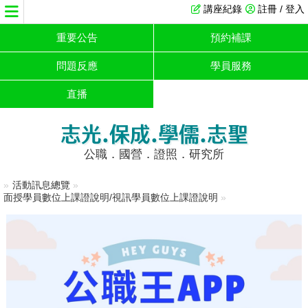
講座紀錄
註冊 / 登入
重要公告
預約補課
問題反應
學員服務
直播
志光.保成.學儒.志聖
公職．國營．證照．研究所
»
活動訊息總覽
»
面授學員數位上課證說明/視訊學員數位上課證說明
»