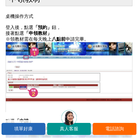
桌機操作方式
登入後，點選
「預約」
鈕，
接著點選
「申領教材」
※領教材需在每天晚上
八點前
申請完畢。
點選
「申請」
填單好康
真人客服
電話諮詢