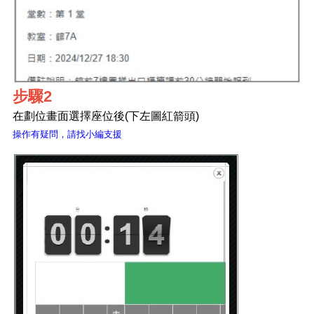
步驟2
在劃位畫面選擇座位後(下左圖紅箭頭)
操作有疑問，請找小編支援