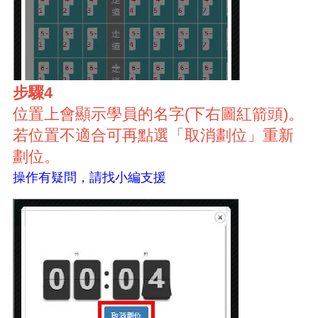
步驟4
位置上會顯示學員的名字(下右圖紅箭頭)。
若位置不適合可再點選「取消劃位」重新
劃位。
操作有疑問，請找小編支援