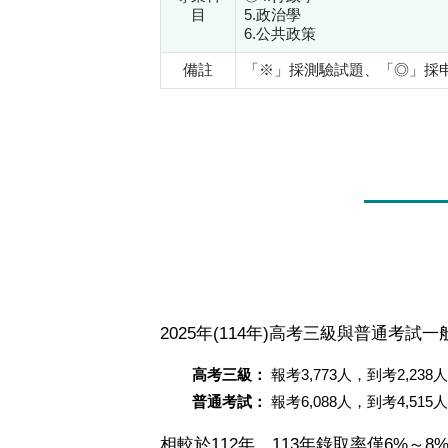
目
5.政治學
6.公共政策
備註
「※」採測驗試題、「◎」採
2025年(114年)高考三級與普通考
高考三級：
報考3,773人，到考2,2
普通考試：
報考6,088人，到考4,5
相較於112年、113年錄取率僅6%