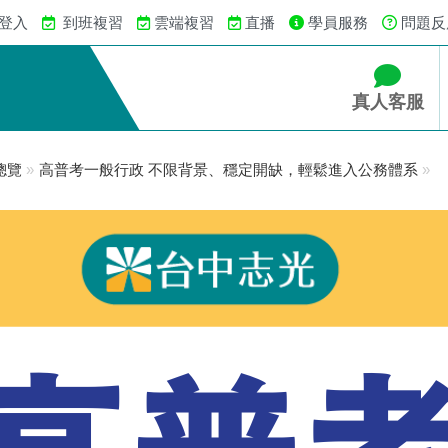
 登入
到班複習
雲端複習
直播
學員服務
問題反
真人客服
總覽
»
高普考一般行政 不限背景、穩定開缺，輕鬆進入公務體系
»