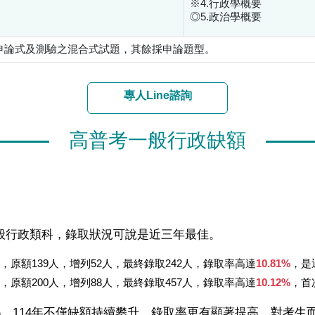
※4.行政學概要
◎5.政治學概要
申論式及測驗之混合式試題，其餘採申論題型。
專人Line諮詢
高普考一般行政缺額
試一般行政類科，錄取狀況可說是近三年最佳。
38人，原額139人，增列52人，最終錄取242人，錄取率高達
10.81%
，是
15人，原額200人，增列88人，最終錄取457人，錄取率高達
10.12%
，首
～8%，114年不僅缺額持續攀升，錄取率更有顯著提高，對考