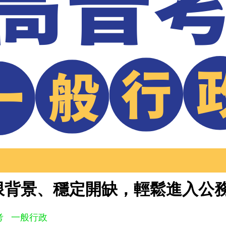
限背景、穩定開缺，輕鬆進入公
考
一般行政