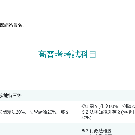
部網站報名。
高普考考試科目
考/地特三等
◎1.國文(作文80%、測驗20
民國憲法20%、法學緒論20%、英文
※2.法學知識與英文(包括
40%)
※3.行政法概要