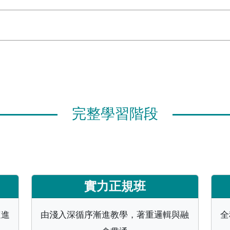
完整學習階段
實力正規班
速進
由淺入深循序漸進教學，著重邏輯與融
全