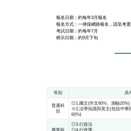
報名日期：約每年3月報名
報名方式：一律採網路報名，請至考選
考試日期：約每年7月
榜示日期：約9月下旬
等別
高
◎1.國文(作文80%、測驗20%)
普通科
※2.法學知識與英文(包括中華
目
60%)
◎3.行政法
專業科
◎4.行政學