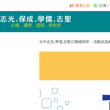
重要公告
註冊 /
志光.保成.學儒.志聖
公職．國營．證照．研究所
台中志光.學儒.志聖公職補習班
»
活動訊息