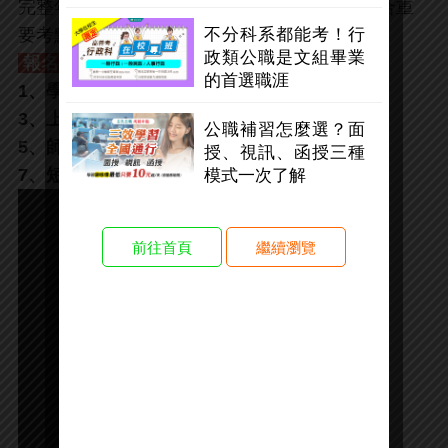
完整年度課程規劃，由淺入深的授課方式，配合重
要考點，達到深入學習。
不分科系都能考！行
政類公職是文組畢業
報名考取班8大優勢
的首選職涯
1、學費省很大、2、課程最完整
3、上榜賺獎金、4、學習最便利
公職補習怎麼選？面
5、師資最多元、6、加選最超值
授、視訊、函授三種
7、短課最優惠、8、全國可轉班
模式一次了解
前往首頁
繼續瀏覽