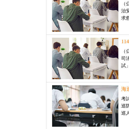
（
獲
治
得
求
500
元
折
1
扣！
（
司
北
試」
北
基
區
桃
竹
海
苗
區
考
中
巡
彰
投
巡
區
雲
嘉