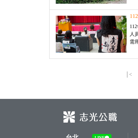
1
1
人
需
│<
台北
LINE