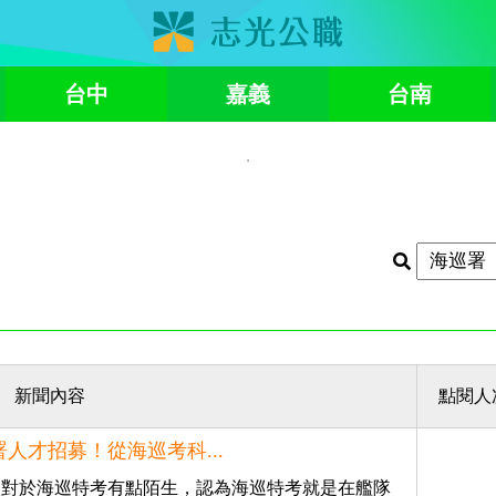
台中
嘉義
台南
新聞內容
點閱人
人才招募！從海巡考科...
人對於海巡特考有點陌生，認為海巡特考就是在艦隊