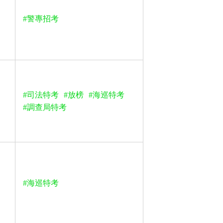
#警專招考
#司法特考
#放榜
#海巡特考
#調查局特考
#海巡特考