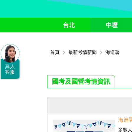
全
台北
中壢
國
公
職/
首頁
最新考情新聞
海巡署
就
業/
真人
客服
證
國考及國營考情資訊
照
服
務
據
海巡署
點
多數