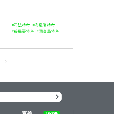
#司法特考
#海巡署特考
#移民署特考
#調查局特考
>│
嘉義
LINE