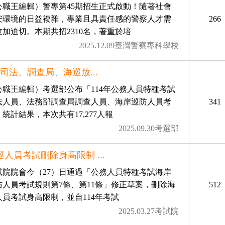
公職王編輯）警專第45期招生正式啟動！隨著社會
安環境的日益複雜，專業且具責任感的警察人才需
266
愈加迫切。本期共招2310名，著重於培
2025.12.09臺灣警察專科學校
14司法、調查局、海巡放...
公職王編輯）考選部公布「114年公務人員特種考試
法人員、法務部調查局調查人員、海岸巡防人員考
341
統計結果，本次共有17,277人報
2025.09.30考選部
巡人員考試刪除身高限制 ...
試院院會今（27）日通過「公務人員特種考試海岸
防人員考試規則第7條、第11條」修正草案，刪除海
512
人員考試身高限制，並自114年考試
2025.03.27考試院