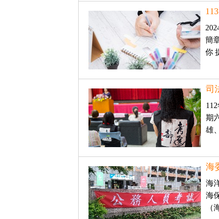
南
11
區
20
高
屏
簡
地
區
你
東
部
離
島
司
超
1
級
函
期
授
/
雄
金
榜
函
授
海委
海
海
（