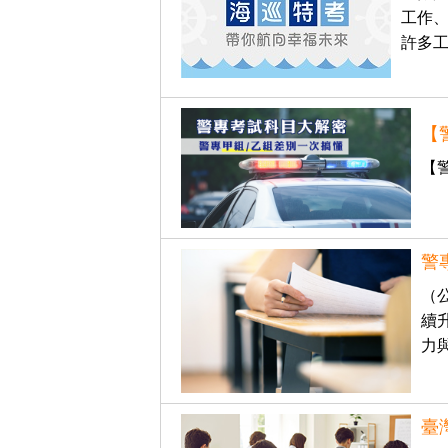
立
工作
許多
即
加
入
【
LINE
官
【
方
帳
號
警
享
（
專
續
人
力
服
務
，
臺
再