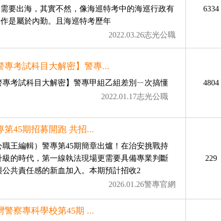
、需要出海，其實不然，像海巡特考中的海巡行政有
6334
工作是屬於內勤。且海巡特考歷年
2022.03.26志光公職
警專考試科目大解密】警專...
4804
警專考試科目大解密】警專甲組乙組差別ㄧ次搞懂
2022.01.17志光公職
專第45期招募開跑 共招...
公職王編輯）警專第45期簡章出爐！在治安挑戰持
升級的時代，第一線執法現場更需要具備專業判斷
229
與公共責任感的新血加入。本期預計招收2
2026.01.26警專官網
灣警察專科學校第45期 ...