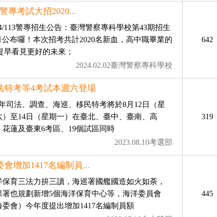
3警專考試大招2020...
24/113警專招生公告：臺灣警察專科學校第43期招生
章公布囉！本次招考共計2020名新血，高中職畢業的
642
 提早看見更好的未來；
2024.02.02臺灣警察專科學校
法特考等4考試本週六登場
12年司法、調查、海巡、移民特考將於8月12日（星
六）至14日（星期一）在臺北、臺中、臺南、高
319
、花蓮及臺東6考區、19個試區同時
2023.08.10考選部
會增加1417名編制員...
洋保育三法力拚三讀，海巡署國艦國造如火如荼，
保署也規劃新增5個海洋保育中心等，海洋委員會
445
海委會）今年度提出增加1417名編制員額