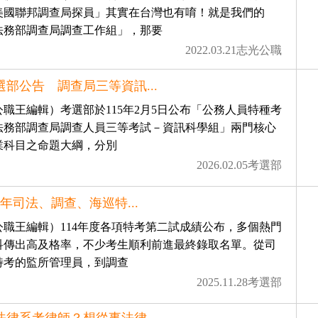
美國聯邦調查局探員」其實在台灣也有唷！就是我們的
法務部調查局調查工作組」，那要
2022.03.21志光公職
選部公告 調查局三等資訊...
公職王編輯）考選部於115年2月5日公布「公務人員特種考
法務部調查局調查人員三等考試－資訊科學組」兩門核心
業科目之命題大綱，分別
2026.02.05考選部
14年司法、調查、海巡特...
公職王編輯）114年度各項特考第二試成績公布，多個熱門
科傳出高及格率，不少考生順利前進最終錄取名單。從司
特考的監所管理員，到調查
2025.11.28考選部