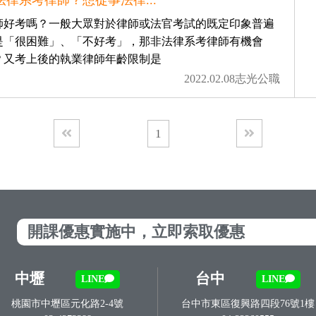
法律系考律師？想從事法律...
師好考嗎？一般大眾對於律師或法官考試的既定印象普遍
是「很困難」、「不好考」，那非法律系考律師有機會
？又考上後的執業律師年齡限制是
2022.02.08志光公職
1
開課優惠實施中，立即索取優惠
中壢
台中
LINE
LINE
桃園市中壢區元化路2-4號
台中市東區復興路四段76號1樓