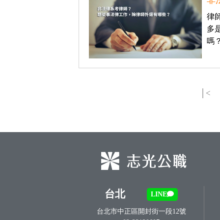
非
獲
律
得
多
500
嗎
元
折
扣！
│<
北
北
基
區
桃
竹
苗
區
中
彰
投
台北
LINE
區
台北市中正區開封街一段12號
雲
嘉