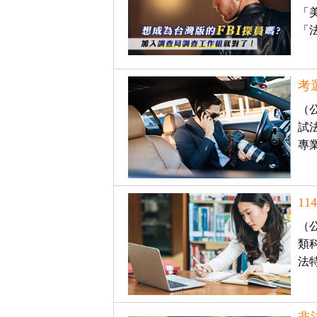
立
「
「
即
加
入
考
LINE
（
官
試
方
專
帳
號
享
1
專
（
人
類
法
服
務
，
再