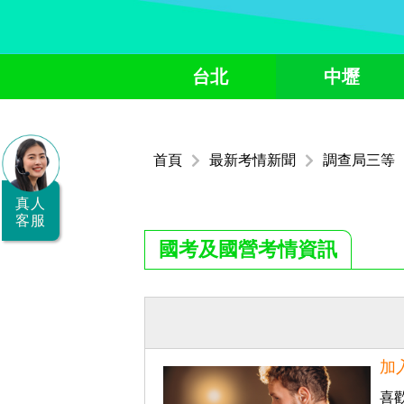
全
台北
中壢
國
公
職/
首頁
最新考情新聞
調查局三等
就
業/
真人
客服
證
國考及國營考情資訊
照
服
務
據
加
點
喜