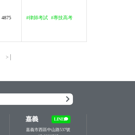
4875
#律師考試
#專技高考
>│
嘉義
LINE
嘉義市西區中山路537號