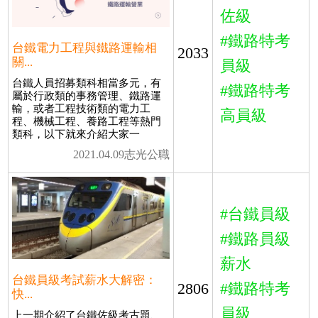
佐級
#鐵路特考
台鐵電力工程與鐵路運輸相
2033
關...
員級
台鐵人員招募類科相當多元，有
#鐵路特考
屬於行政類的事務管理、鐵路運
輸，或者工程技術類的電力工
高員級
程、機械工程、養路工程等熱門
類科，以下就來介紹大家一
2021.04.09志光公職
#台鐵員級
#鐵路員級
薪水
台鐵員級考試薪水大解密：
2806
#鐵路特考
快...
員級
上一期介紹了台鐵佐級考古題、