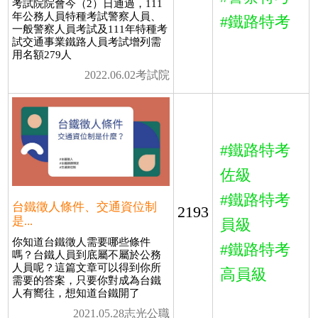
考試院院會今（2）日通過，111
年公務人員特種考試警察人員、
#鐵路特考
一般警察人員考試及111年特種考
試交通事業鐵路人員考試增列需
用名額279人
2022.06.02考試院
#鐵路特考
佐級
#鐵路特考
台鐵徵人條件、交通資位制
2193
是...
員級
你知道台鐵徵人需要哪些條件
#鐵路特考
嗎？台鐵人員到底屬不屬於公務
人員呢？這篇文章可以得到你所
高員級
需要的答案，只要你對成為台鐵
人有嚮往，想知道台鐵開了
2021.05.28志光公職