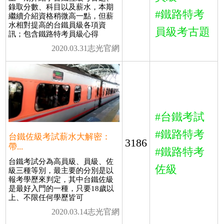
錄取分數、科目以及薪水，本期
#鐵路特考
繼續介紹資格稍微高一點，但薪
水相對提高的台鐵員級各項資
員級考古題
訊；包含鐵路特考員級心得
2020.03.31志光官網
#台鐵考試
#鐵路特考
台鐵佐級考試薪水大解密：
3186
帶...
#鐵路特考
台鐵考試分為高員級、員級、佐
佐級
級三種等別，最主要的分別是以
報考學歷來判定，其中台鐵佐級
是最好入門的一種，只要18歲以
上、不限任何學歷皆可
2020.03.14志光官網