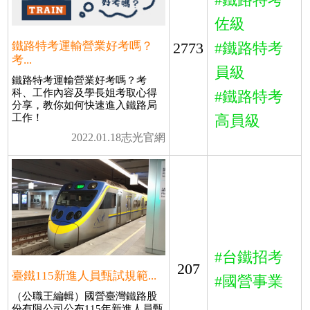
佐級
鐵路特考運輸營業好考嗎？
2773
#鐵路特考
考...
員級
鐵路特考運輸營業好考嗎？考
科、工作內容及學長姐考取心得
#鐵路特考
分享，教你如何快速進入鐵路局
工作！
高員級
2022.01.18志光官網
#台鐵招考
207
臺鐵115新進人員甄試規範...
#國營事業
（公職王編輯）國營臺灣鐵路股
份有限公司公布115年新進人員甄