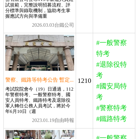
試規範，完整說明招募流程、評
分標準與錄取機制，協助考生掌
握應試方向與準備重
2026.03.03台鐵公司
#一般警察
特考
#退除役特
考
1210
警察、鐵路等特考公告 暫定...
#國安局特
考試院院會今（19）日通過，112
年警察特考、一般警察特考、國
考
安人員特考、鐵路特考及退除役
軍人轉任公務人員考試，將於今
#警察特考
年6月10日（週
#鐵路特考
2023.01.19自由時報
#一般警察