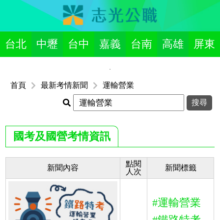
台北
中壢
台中
嘉義
台南
高雄
屏東
首頁
最新考情新聞
運輸營業
國考及國營考情資訊
點閱
新聞內容
新聞標籤
人次
#運輸營業
#鐵路特考