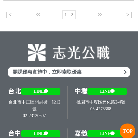
│<
1
2
>│
開課優惠實施中，立即索取優惠
台北
中壢
LINE
LINE
台北市中正區開封街一段12
桃園市中壢區元化路2-4號
號
03-4273388
02-23120607
TOP
台中
嘉義
LINE
LINE