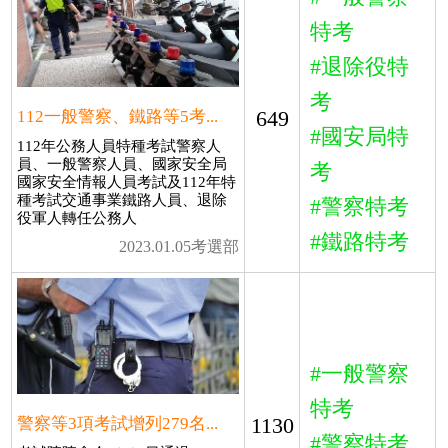
特考
#退除役特
考
649
112一般警察、鐵路等5考...
#國安局特
112年公務人員特種考試警察人
員、一般警察人員、國家安全局
考
國家安全情報人員考試及112年特
種考試交通事業鐵路人員、退除
#警察特考
役軍人轉任公務人
#鐵路特考
2023.01.05考選部
#一般警察
特考
1130
警察等3項考試增列279名...
#警察特考