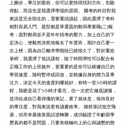
上腳步，專注於眼前，你可以更快得找到方向，先馳
得點，而這也是我選擇學儒的原因。 國考的科目對我
來說是完全陌生的，需要重頭讀起，因此選擇了考科
相對容易入門、題型都是單選題的郵局專業職(二)報
考；面對郵局並不是年年招考的壓力，加上自己的下
定決心，便毅然決然地報名了年度班，期許自己要一
次上榜；因為自己離求學階段已經很久了，對於重拾
筆桿，我選擇了視訊課程，除了時間彈性可以配合有
正職工作的上班族外，更重要的是你可以根據自己的
學習速度，隨時暫停或回放，並根據自身的體力及專
注力，決定今天的進度到哪就好，有時一堂3小時的課
程，我硬是花了5小時才看完，但一次把它徹底讀懂，
並消化成自己看得懂的筆記，累了就休息，保持良好
的專注度，對我來說更有讀書效率。 雖然筆試低空飛
過，但所幸最後靠面試逆轉勝，成功驗證了年齡跟學
歷真的都不是問題，只要有積極向上的心與誠懇的態