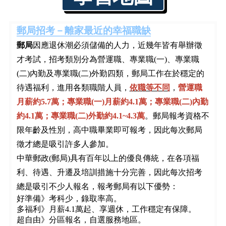
郵局招考－離家最近的幸福職缺
郵局
因應退休潮必須儲備的人力，近幾年皆有舉辦徵
才考試，招考類別分為營運職、專業職(一)、專業職
(二)內勤及專業職(二)外勤四類，郵局工作在於穩定的
待遇福利，進用各類職階人員，
依職等不同
，
營運職
月薪約5.7萬；專業職(一)月薪約4.1萬；專業職(二)內勤
約4.1萬；專業職(二)外勤約4.1~4.3萬
。郵局報考資格不
限年齡及性別，高中職畢業即可報考，因此每次郵局
徵才總是吸引許多人參加。
中華郵政(郵局)具有百年以上的優良傳統，在各項福
利、待遇、升遷及培訓措施十分完善，因此每次招考
總是吸引不少人報名，報考郵局有以下優勢：
好準備》考科少，錄取率高。
多福利》月薪4.1萬起、享週休，工作穩定有保障。
超自由》分區報名，自選服務地區。