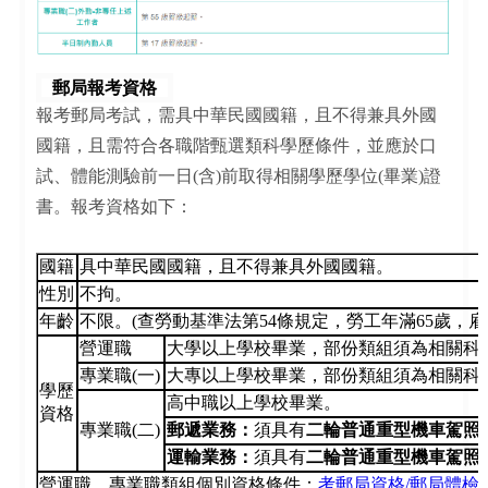
郵局報考資格
報考郵局考試，需具中華民國國籍，且不得兼具外國
國籍，且需符合各職階甄選類科學歷條件，並應於口
試、體能測驗前一日(含)前取得相關學歷學位(畢業)證
書。報考資格如下：
國籍
具中華民國國籍，且不得兼具外國國籍。
性別
不拘。
年齡
不限。(查勞動基準法第54條規定，勞工年滿65歲，雇
營運職
大學以上學校畢業，部份類組須為相關科
專業職(一)
大專以上學校畢業，部份類組須為相關科
學歷
高中職以上學校畢業。
資格
專業職(二)
郵遞業務：
須具有
二輪普通重型機車駕照
運輸業務：
須具有
二輪普通重型機車駕照
營運職、專業職類組個別資格條件：
考郵局資格/郵局體檢