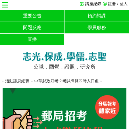
講座紀錄
註冊 / 登入
重要公告
預約補課
問題反應
學員服務
直播
志光.保成.學儒.志聖
公職．國營．證照．研究所
»
活動訊息總覽
»
中華郵政好考？考試導覽即時入口處
»