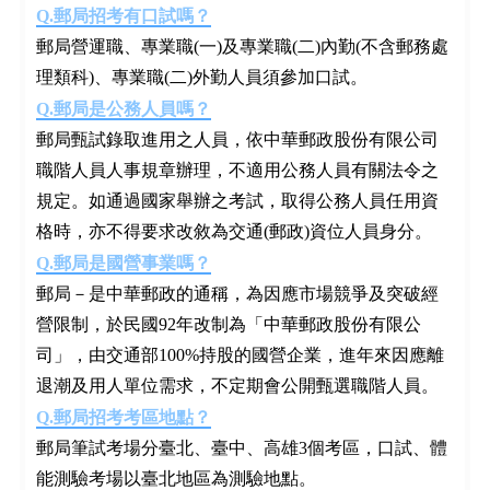
Q.郵局招考有口試嗎？
郵局營運職、專業職(一)及專業職(二)內勤(不含郵務處
理類科)、專業職(二)外勤人員須參加口試。
Q.郵局是公務人員嗎？
郵局甄試錄取進用之人員，依中華郵政股份有限公司
職階人員人事規章辦理，不適用公務人員有關法令之
規定。如通過國家舉辦之考試，取得公務人員任用資
格時，亦不得要求改敘為交通(郵政)資位人員身分。
Q.郵局是國營事業嗎？
郵局－是中華郵政的通稱，為因應市場競爭及突破經
營限制，於民國92年改制為「中華郵政股份有限公
司」，由交通部100%持股的國營企業，進年來因應離
退潮及用人單位需求，不定期會公開甄選職階人員。
Q.郵局招考考區地點？
郵局筆試考場分臺北、臺中、高雄3個考區，口試、體
能測驗考場以臺北地區為測驗地點。