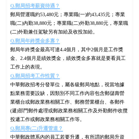
Q.郵局招考薪資待遇？
郵局營運職約53,480元；專業職(一)約43,435元；專業
職(二)內勤38,880元；專業職(二)外勤38,880元，專業職
(二)外勤兼任駕駛另有加給及收投加給。
Q.郵局年終獎金多寡？
郵局年終獎金最高可達4.4個月，其中2個月是工作獎
金、2.4個月是績效獎金，績效獎金多寡就是要看員工
工作上的表現。
Q.郵局招考工作性質？
中華郵政招考分發單位，屬各級郵局地點，視當地據
點業務需要設缺，因類別不同工作內容包含郵儲壽營
業櫃台或郵政業務相關工作、郵務營業櫃台、各郵件
(遞)部門郵件處理或郵政業務相關工作及外勤郵件收攬
投遞工作或郵政業務相關工作等。
Q.郵局專(二)升遷管道？
中華郵政體系內的員工若要升遷，有所謂的郵局升資