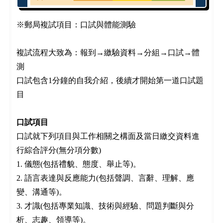
※郵局複試項目：口試與體能測驗
複試流程大致為：報到→繳驗資料→分組→口試→體
測
口試包含1分鐘的自我介紹，後續才開始第一道口試題
目
口試項目
口試就下列項目與工作相關之構面及當日繳交資料進
行綜合評分(無分項分數)
1. 儀態(包括禮貌、態度、舉止等)。
2. 語言表達與反應能力(包括聲調、言辭、理解、應
變、溝通等)。
3. 才識(包括專業知識、技術與經驗、問題判斷與分
析、志趣、領導等)。