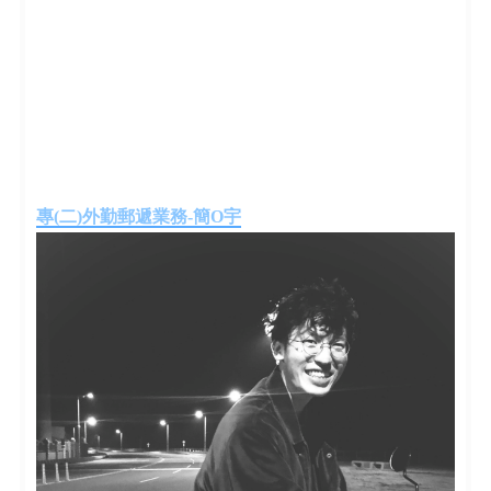
專(二)外勤郵遞業務-簡O宇