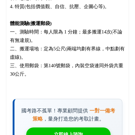
4. 特質(包括價值觀、自信、抗壓、企圖心等)。
體能測驗(搬運郵袋)
一、測驗時間：每人限為 1 分鐘；最多搬運14次(不論
有無違規)。
二、搬運場地：定為5公尺(兩端均劃有界線，中點劃有
虛線)。
三、使用郵袋：第140號郵袋，內裝空袋連同外袋共重
30公斤。
國考路不孤單！專業顧問提供
一對一備考
策略
，量身打造您的考取計畫。
立即線上諮詢