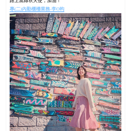
路上當綠衣天使，加油！
專(二)內勤櫃檯業務-李O昀