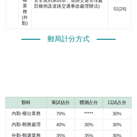
安全規則第四章、道路交通管理處
業
罰條例及道路交通事故處理辦法)
51(24)
務
(外
勤)
郵局計分方式
類科
筆試佔分
體測占分
口試占分
內勤-櫃台業務
70%
*****
30%
內勤-郵務處理
40%
30%
30%
外勤-郵遞業務
35%
35%
30%