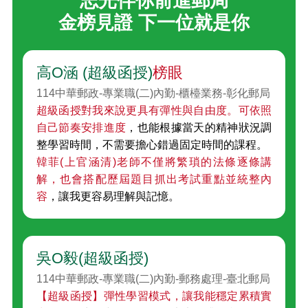
志光伴你前進郵局
金榜見證 下一位就是你
高O涵 (超級函授)
榜眼
114中華郵政-專業職(二)內勤-櫃檯業務-彰化郵局
超級函授對我來說更具有彈性與自由度。可依照
自己節奏安排進度
，也能根據當天的精神狀況調
整學習時間，不需要擔心錯過固定時間的課程。
韓菲(上官涵清)老師不僅將繁瑣的法條逐條講
解，也會搭配歷屆題目抓出考試重點並統整內
容
，讓我更容易理解與記憶。
吳O毅(超級函授)
114中華郵政-專業職(二)內勤-郵務處理-臺北郵局
【超級函授】彈性學習模式，讓我能穩定累積實