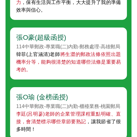
力
，保有生活與工作平衡，大大提升了我的準備
效率與信心。
張O豪(超級函授)
114中華郵政-專業職(二)內勤-郵務處理-高雄郵局
韓菲(上官涵清)老師
將生澀的郵政法條依照出題
機率分等，能夠很清楚的知道哪些法條是重要易
考的。
張O瑜 (金榜函授)
114中華郵政-專業職(二)內勤-櫃檯業務-桃園郵局
李廷(呂明蔘)老師的企業管理課程重點明確、直
接，會清楚標示哪些章節要熟記
，讓我節省了很
多時間！