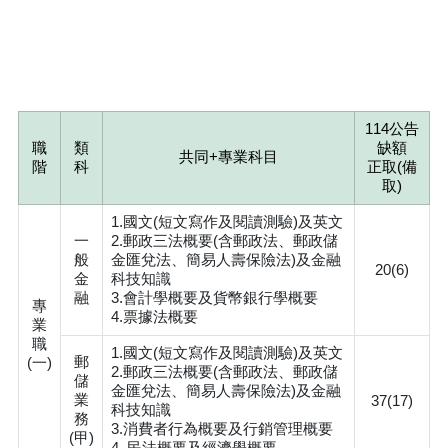
114公告
職
類
缺額
共同+專業科目
階
科
正取(備
取)
1.國文(短文寫作及閱讀測驗)及英文
一
2.郵政三法概要(含郵政法、郵政儲
般
金匯兌法、簡易人壽保險法)及金融
20(6)
金
科技知識
融
3.會計學概要及貨幣銀行學概要
專
4.票據法概要
業
職
1.國文(短文寫作及閱讀測驗)及英文
郵
(一)
2.郵政三法概要(含郵政法、郵政儲
儲
金匯兌法、簡易人壽保險法)及金融
業
37(17)
科技知識
務
3.消費者行為概要及行銷管理概要
(甲)
4. 民法概要及經濟學概要