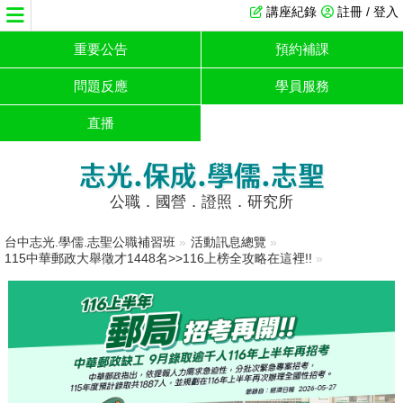
講座紀錄
註冊 / 登入
重要公告
預約補課
問題反應
學員服務
直播
志光.保成.學儒.志聖
公職．國營．證照．研究所
台中志光.學儒.志聖公職補習班
»
活動訊息總覽
»
115中華郵政大舉徵才1448名>>116上榜全攻略在這裡!!
»