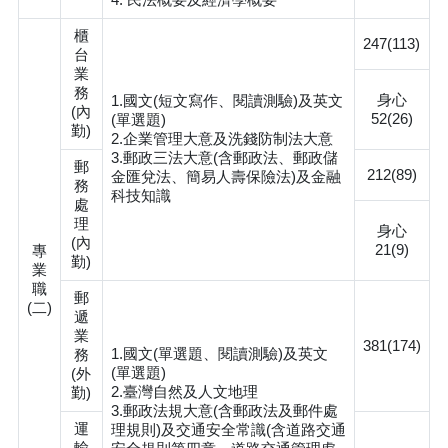
櫃
247(113)
台
業
務
身心
1.國文(短文寫作、閱讀測驗)及英文
(內
52(26)
(單選題)
勤)
2.企業管理大意及洗錢防制法大意
3.郵政三法大意(含郵政法、郵政儲
郵
212(89)
金匯兌法、簡易人壽保險法)及金融
務
科技知識
處
理
身心
(內
21(9)
專
勤)
業
職
郵
(二)
遞
業
381(174)
1.國文(單選題、閱讀測驗)及英文
務
(單選題)
(外
2.臺灣自然及人文地理
勤)
3.郵政法規大意(含郵政法及郵件處
運
理規則)及交通安全常識(含道路交通
輸