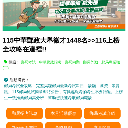
115中華郵政大舉徵才1448名>>116上榜
全攻略在這裡!!
標籤：
郵局考試
中華郵政招考
郵局內勤
郵局外勤
郵局專業職
(二)
活動摘要：
郵局考試全攻略！完整揭秘郵局最新考試科目、缺額、薪資...等資
訊。115郵局甄試簡章即將公告，有興趣報考的考生不要錯過。上榜
生一致推薦郵局高分班，幫助您快速考取郵局職缺！
郵局招考訊息
本月活動優惠
郵局考試介紹
新班全面開課
考取見證
常見問題