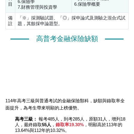
6.保險學
目
6.保險學概要
7.財務管理與投資學
備
「※」採測驗試題、「◎」採申論式及測驗之混合式試
註
題，其餘採申論題型。
高普考金融保險缺額
114年高考三級與普通考試的金融保險類科，缺額與錄取率全
面提升，為考生帶來明顯的上榜優勢。
高考三級：
報考485人，到考285人，原額31人，增列18
人，最終錄取
55人
，
錄取率19.30%
，明顯高於113年的
13.64%與112年的10.32%。