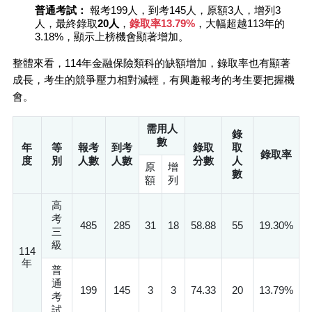
普通考試：
報考199人，到考145人，原額3人，增列3
人，最終錄取
20人
，
錄取率13.79%
，大幅超越113年的
3.18%，顯示上榜機會顯著增加。
整體來看，114年金融保險類科的缺額增加，錄取率也有顯著
成長，考生的競爭壓力相對減輕，有興趣報考的考生要把握機
會。
需用人
錄
數
年
等
報考
到考
錄取
取
錄取率
度
別
人數
人數
分數
人
原
增
數
額
列
高
考
485
285
31
18
58.88
55
19.30%
三
級
114
年
普
通
199
145
3
3
74.33
20
13.79%
考
試