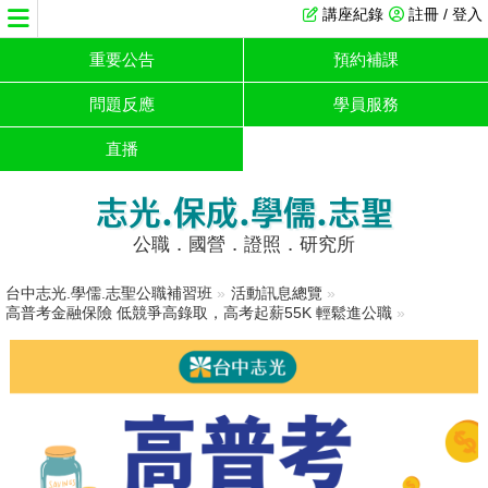
講座紀錄
註冊 / 登入
重要公告
預約補課
問題反應
學員服務
直播
志光.保成.學儒.志聖
公職．國營．證照．研究所
台中志光.學儒.志聖公職補習班
»
活動訊息總覽
»
高普考金融保險 低競爭高錄取，高考起薪55K 輕鬆進公職
»