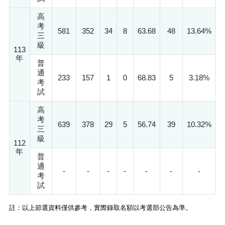
高
考
581
352
34
8
63.68
48
13.64%
三
級
113
年
普
通
233
157
1
0
68.83
5
3.18%
考
試
高
考
639
378
29
5
56.74
39
10.32%
三
級
112
年
普
通
-
-
-
-
-
-
-
考
試
註：以上節選資料僅供參考，實際錄取名額以考選部公告為準。