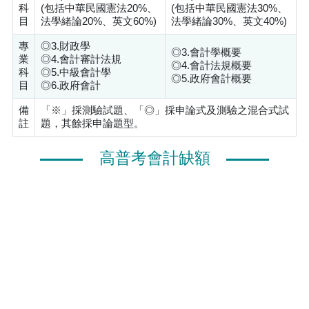
科
(包括中華民國憲法20%、
(包括中華民國憲法30%、
目
法學緒論20%、英文60%)
法學緒論30%、英文40%)
專
◎3.財政學
◎3.會計學概要
業
◎4.會計審計法規
◎4.會計法規概要
科
◎5.中級會計學
◎5.政府會計概要
目
◎6.政府會計
備
「※」採測驗試題、「◎」採申論式及測驗之混合式試
註
題，其餘採申論題型。
高普考會計缺額