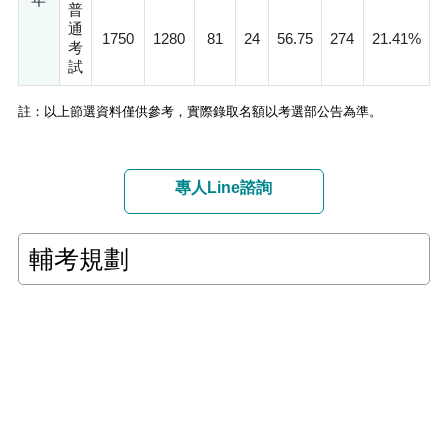
普
通
1750
1280
81
24
56.75
274
21.41%
考
試
註：以上節選資料僅供參考，實際錄取名額以考選部公告為準。
專人Line諮詢
輔考規劃