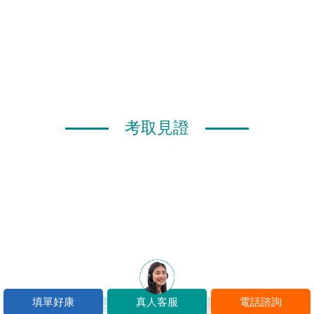
考取見證
填單好康
真人客服
電話諮詢
楊O芸
普考狀元
高考榜眼