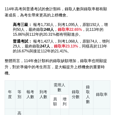
114年高考與普通考試的會計類科，錄取人數與錄取率都有顯
著成長，為考生帶來更高的上榜機會。
高考三級：
報考1,730人，到考1,095人，原額192人，增
列50人，最終錄取
248人
，
錄取率22.65%
，比113年的
15.86%與112年的20.31%都有明顯進步。
普通考試：
報考1,427人，到考1,068人，原額74人，增列
29人，最終錄取
247人
，
錄取率23.13%
，同樣高於113年
的16.67%與接近112年的21.41%。
整體而言，114年會計類科的錄取缺額增加，錄取率也明顯提
升，對於準備中的考生而言，是大幅提升上榜機會的重要時
機。
需用人
錄
數
年
等
報考
到考
錄取
取
錄取率
度
別
人數
人數
分數
人
員
增
數
額
列
高