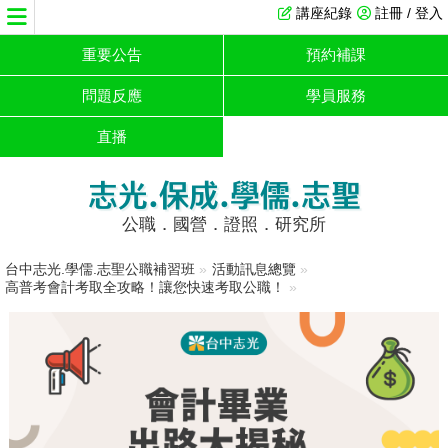
講座紀錄
註冊 / 登入
重要公告
預約補課
問題反應
學員服務
直播
志光.保成.學儒.志聖
公職．國營．證照．研究所
台中志光.學儒.志聖公職補習班
»
活動訊息總覽
»
高普考會計考取全攻略！讓您快速考取公職！
»