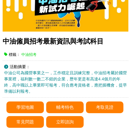
中油僱員招考最新資訊與考試科目
標籤：
中油招考
活動摘要：
中油公司為國營事業之一，工作穩定且訓練完整，中油招考屬於國營
事業裡，福利數一數二不錯的企業，歷年更是有高達4.4個月的年
終，高中職以上畢業即可報考，符合應考資格者，應把握機會，提早
準備以利報考。
學習地圖
輔考特色
考取見證
常見問題
立即諮詢