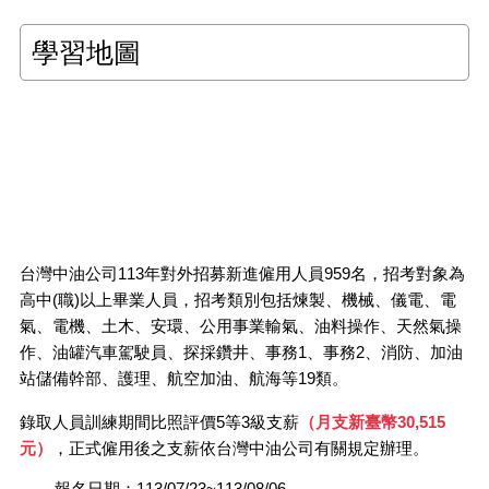
學習地圖
台灣中油公司113年對外招募新進僱用人員959名，招考對象為
高中(職)以上畢業人員，招考類別包括煉製、機械、儀電、電
氣、電機、土木、安環、公用事業輸氣、油料操作、天然氣操
作、油罐汽車駕駛員、探採鑽井、事務1、事務2、消防、加油
站儲備幹部、護理、航空加油、航海等19類。
錄取人員訓練期間比照評價5等3級支薪
（月支新臺幣30,515
元）
，正式僱用後之支薪依台灣中油公司有關規定辦理。
報名日期：113/07/23~113/08/06