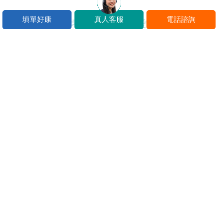
填單好康
真人客服
電話諮詢
Q：中油僱員考試科目有哪些?
A：中油僱員科目包括共同國文、英文及2科專業科目，考試分
為二試，一試為筆試、二試為現場測試與口試，一律採合格
制，不另予計分，凡任一項未通過即遭淘汰，不得再進行其他
項目測試。
Q.中油僱員報考資格？
A：中油僱用人員甄試為招考高中(職)以上學校畢業者，性別不
拘、年齡不限，但部分類別須取得相關證照才能報考。
立即諮詢