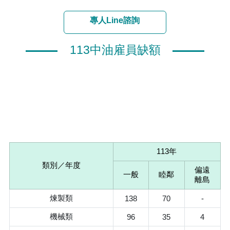
專人Line諮詢
113中油雇員缺額
113年
類別／年度
偏遠
一般
睦鄰
離島
煉製類
138
70
-
機械類
96
35
4