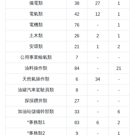
儀電類
38
27
1
電氣類
42
12
1
電機類
76
-
1
土木類
26
2
1
安環類
21
1
2
公用事業輸氣類
7
-
-
油料操作類
84
-
21
天然氣操作類
6
34
-
油罐汽車駕駛員類
8
-
-
探採鑽井類
27
-
-
加油站儲備幹部類
33
-
6
*事務類1
83
6
2
*事務類2
9
-
1