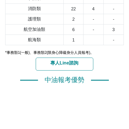
消防類
22
4
-
護理類
2
-
-
航空加油類
6
-
3
航海類
1
-
*事務類1(一般)、事務類2(限身心障礙身分人員報考)。
專人Line諮詢
中油報考優勢