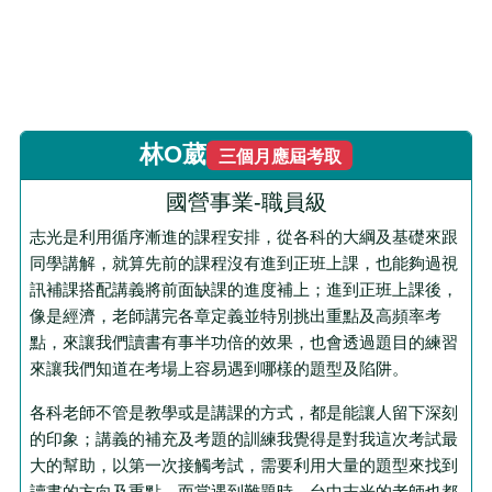
林O葳
三個月應屆考取
國營事業-職員級
志光是利用循序漸進的課程安排，從各科的大綱及基礎來跟
同學講解，就算先前的課程沒有進到正班上課，也能夠過視
訊補課搭配講義將前面缺課的進度補上；進到正班上課後，
像是經濟，老師講完各章定義並特別挑出重點及高頻率考
點，來讓我們讀書有事半功倍的效果，也會透過題目的練習
來讓我們知道在考場上容易遇到哪樣的題型及陷阱。
各科老師不管是教學或是講課的方式，都是能讓人留下深刻
的印象；講義的補充及考題的訓練我覺得是對我這次考試最
大的幫助，以第一次接觸考試，需要利用大量的題型來找到
讀書的方向及重點，而當遇到難題時，台中志光的老師也都