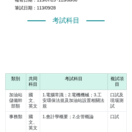
筆試日期：113/09/28
考試科目
類別
共同
考試科目
複試項
科目
目
加油站
國
1.電腦常識；2.電機機械；3.工
口試及
儲備幹
文、
安環保法規及加油站設置相關法
現場測
部類
英文
規
試
事務類
國
1.會計學概要；2.企管概論
口試
文、
英文