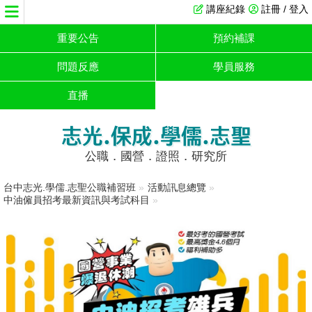
講座紀錄
註冊 / 登入
重要公告
預約補課
問題反應
學員服務
直播
志光.保成.學儒.志聖
公職．國營．證照．研究所
台中志光.學儒.志聖公職補習班
»
活動訊息總覽
»
中油僱員招考最新資訊與考試科目
»