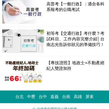
高普考【一般行政】：適合各科
系報考的公職考試
初等考【交通行政】考什麼？考
試科目、工作內容完整介紹│台
南志光告訴你狀元的準備技巧！
【專技證照】地政士+不動產經
紀人雙證加持
台北
中壢
台中
嘉義
台南
高雄
屏東