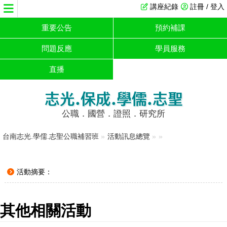
講座紀錄
註冊 / 登入
重要公告
預約補課
問題反應
學員服務
直播
志光.保成.學儒.志聖
公職．國營．證照．研究所
台南志光.學儒.志聖公職補習班
»
活動訊息總覽
»
»
活動摘要：
其他相關活動