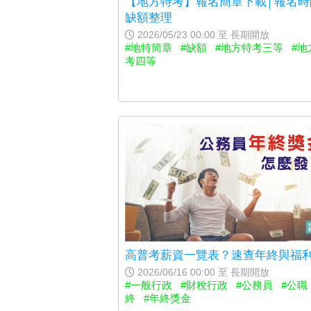
【地方特考】報名簡章下載│報名時
缺額整理
2026/05/23 00:00 至 長期開放
#地特簡章
#缺額
#地方特考三等
#地
考四等
高普考薪資一覽表？速查年終與福
2026/06/16 00:00 至 長期開放
#一般行政
#財稅行政
#公務員
#公職
終
#年終獎金