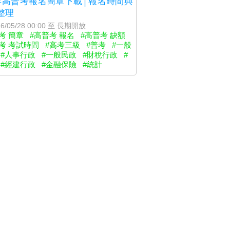
5年高普考報名簡章下載│報名時間與
整理
6/05/28 00:00 至 長期開放
考 簡章
#高普考 報名
#高普考 缺額
考 考試時間
#高考三級
#普考
#一般
#人事行政
#一般民政
#財稅行政
#
#經建行政
#金融保險
#統計