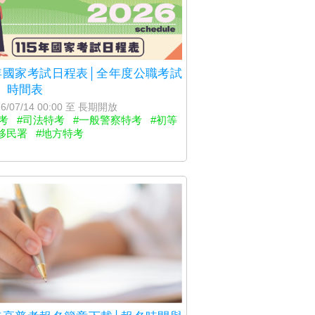
5年國家考試日程表│全年度公職考試
、時間表
6/07/14 00:00 至 長期開放
考
#司法特考
#一般警察特考
#初等
移民署
#地方特考