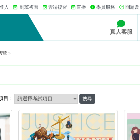
 登入
到班複習
雲端複習
直播
學員服務
問題反
真人客服
總覽
»
項目：