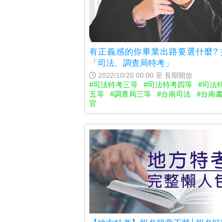
有正義感的你畢業出路要選什麼? 
「司法、調查局特考」
2022/10/20 00:00 至 長期開放
#司法特考三等
#司法特考四等
#司法
五等
#調查局三等
#台南司法
#台南
官