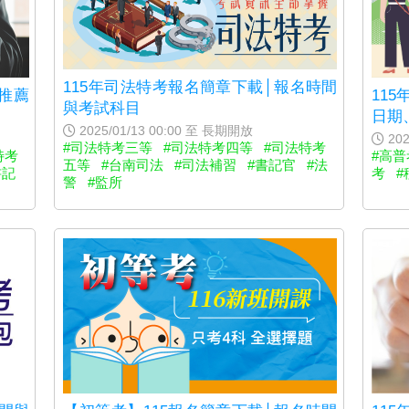
115年司法特考報名簡章下載│報名時間
11
推薦
與考試科目
日期
2025/01/13 00:00 至 長期開放
202
#司法特考三等
#司法特考四等
#司法特考
#高普
特考
五等
#台南司法
#司法補習
#書記官
#法
考
#
書記
警
#監所