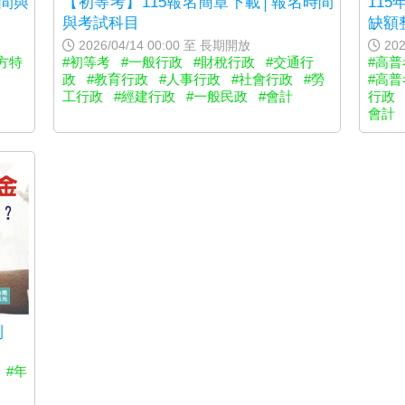
間與
【初等考】115報名簡章下載│報名時間
11
與考試科目
缺額
2026/04/14 00:00 至 長期開放
202
方特
#初等考
#一般行政
#財稅行政
#交通行
#高普
政
#教育行政
#人事行政
#社會行政
#勞
#高普
工行政
#經建行政
#一般民政
#會計
行政
會計
利
#年