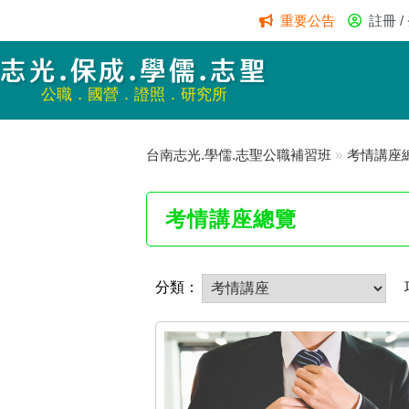
重要公告
註冊 /
志光.保成.學儒.志聖
公職．國營．證照．研究所
台南志光.學儒.志聖公職補習班
»
考情講座
考情講座總覽
分類：