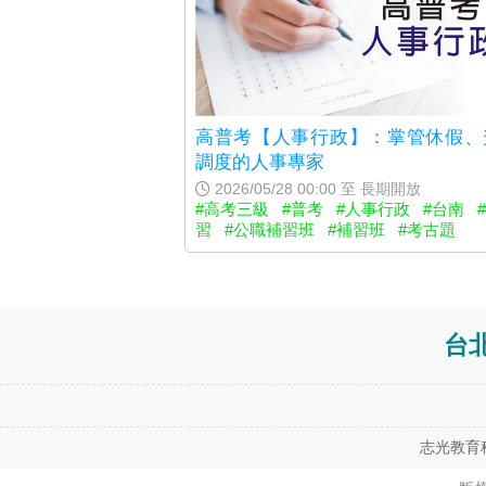
高普考【人事行政】：掌管休假、
調度的人事專家
2026/05/28 00:00 至 長期開放
#高考三級
#普考
#人事行政
#台南
習
#公職補習班
#補習班
#考古題
台
志光教育