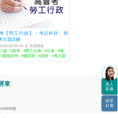
考【勞工行政】：考試科目、時
考古題詳解
6/05/28 00:00 至 長期開放
三級
#普考
#勞工行政
#台南
#補
公職補習班
#補習班
#課程
#考古題
屏東
真人
客服
填單
好康
9899號