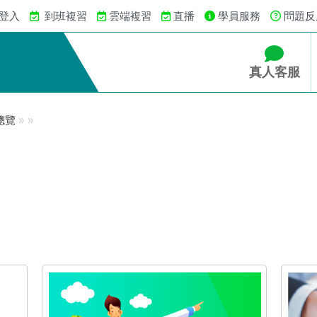
 登入
到班複習
雲端複習
直播
學員服務
問題反
真人客服
總覽
»
»