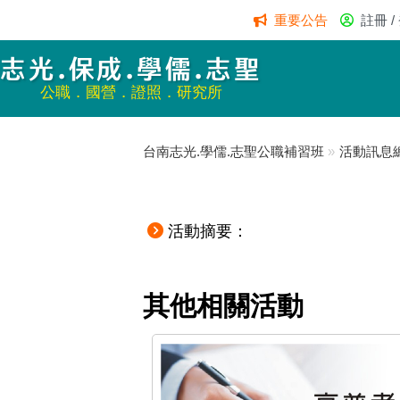
重要公告
註冊 /
志光.保成.學儒.志聖
公職．國營．證照．研究所
台南志光.學儒.志聖公職補習班
»
活動訊息
活動摘要：
其他相關活動