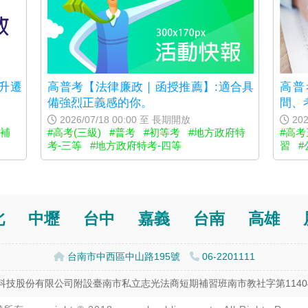
升遷
高普考【法律廉政｜函授推薦】:適合具
高普
備強烈正義感的你。
間、
2026/07/18 00:00 至 長期開放
202
#補
#高考(三級)
#普考
#初等考
#地方政府特
#高考
考-三等
#地方政府特考-四等
習
#
北
中壢
台中
嘉義
台南
高雄
台南市中西區中山路195號
06-2201111
科技股份有限公司附設臺南市私立志光法商短期補習班南市教社字第114043