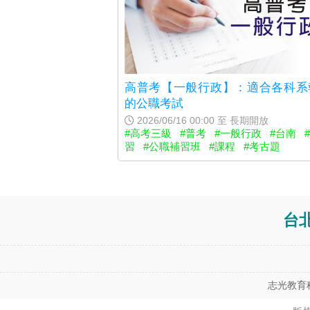
高普考【一般行政】：適合各科系
的公職考試
2026/06/16 00:00 至 長期開放
#高考三級
#普考
#一般行政
#台南
習
#公職補習班
#課程
#考古題
台
志光教育