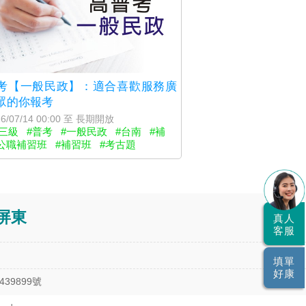
考【一般民政】：適合喜歡服務廣
眾的你報考
6/07/14 00:00 至 長期開放
三級
#普考
#一般民政
#台南
#補
公職補習班
#補習班
#考古題
屏東
真人
客服
填單
好康
9899號