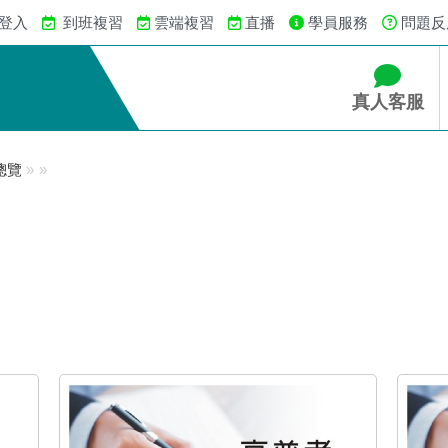
 登入
到班複習
雲端複習
直播
學員服務
問題反
真人客服
總覽
»
»