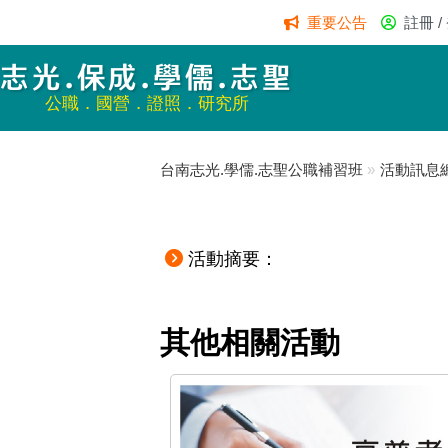
重要公告
註冊 /
志光.保成.學儒.志聖
公職．國營．證照．研究所
台南志光.學儒.志聖公職補習班
»
活動訊息
活動摘要：
其他相關活動