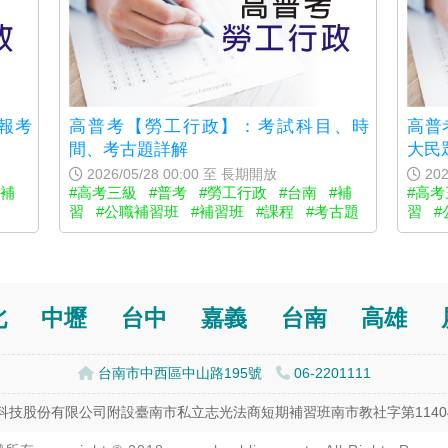
報考
高普考【勞工行政】：考試科目、時
高普
間、考古題詳解
大民
2026/05/28 00:00 至 長期開放
202
#補
#高考三級
#普考
#勞工行政
#台南
#補
#高考
習
#公職補習班
#補習班
#課程
#考古題
習
#
北
中壢
台中
嘉義
台南
高雄
台南市中西區中山路195號
06-2201111
科技股份有限公司附設臺南市私立志光法商短期補習班南市教社字第114043