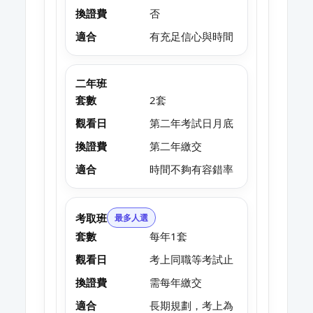
換證費
否
適合
有充足信心與時間
二年班
套數
2套
觀看日
第二年考試日月底
換證費
第二年繳交
適合
時間不夠有容錯率
考取班
最多人選
套數
每年1套
觀看日
考上同職等考試止
換證費
需每年繳交
適合
長期規劃，考上為