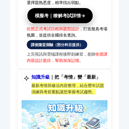
選擇題熟悉度，精準找出弱點。
模擬考｜瞭解考試詳情→
比照正式考試日程與題型設計
，打造擬真考場
氛圍，並提供全國排名查詢。
課後隨堂測驗（部分科目提供）
上完視訊與雲端課程後即刻練習，老師
依授課
內容設計題目，幫助加深記憶
。
知識升級
｜把「考情」變「最新」
最新考情與修法內容整理，結合歷年試題
演練與考前重點讓您掌握考試趨勢。