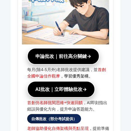
申論批改｜前往高分關鍵→
每月(除4-5月外)名師批改提供建議，並
首創
全國申論佳作觀摩
，學習優秀架構。
AI批改｜立即體驗批改→
首創仿名師批閱思維+快速回饋
，AI即刻指出
錯誤與優化方向，提升申論答題能力。
自傳批改（部分考試提供）
老師協助優化自傳架構與亮點呈現
，提前準備