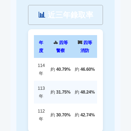
📊
近三年錄取率
年
🚓
四等
🚒
四等
度
警察
消防
114
約
40.79%
約
46.60%
年
113
約
31.75%
約
48.24%
年
112
約
30.70%
約
42.74%
年