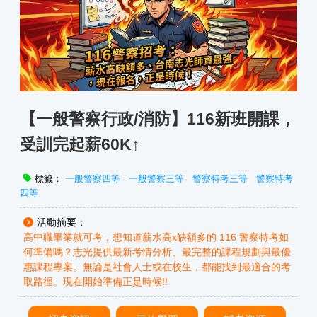
【一般警察行政/消防】116新班開課，
受訓完起薪60K↑
標籤：
一般警察四等
一般警察三等
警察特考三等
警察特考
四等
活動摘要：
高中職畢業就可考，想知道薪水高x缺額多的 116 警察特考如
何準備嗎？志光提供最新考情分析、最完整的課程規劃與最優
惠課程專案。無論是社會人士或在校生，都能找到最適合的考
取路徑。現在開始準備正是時候!!