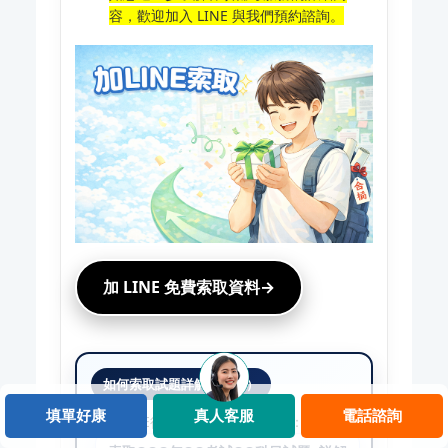
容，歡迎加入 LINE 與我們預約諮詢。
加 LINE 免費索取資料→
如何索取試題詳解（必看）
填單好康
真人客服
電話諮詢
加入LINE後，複製下方文字留言：​​​​​