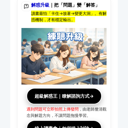
解惑升級
｜把「問題」變「解答」
讀書最怕「卡住→放著→變更大洞」。有解
惑機制，才有穩定輸出。
超級解惑王｜瞭解諮詢方式→
遇到問題可立即拍照上傳發問
，由老師釐清觀
念與解題方向，不讓問題拖慢學習。