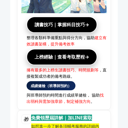
讀書技巧｜掌握科目技巧→
整理各類科準備重點與得分方向，協助
建立有
效讀書架構，提升備考效率
上榜經驗｜查看考取歷程→
擁有最多的上榜生讀書技巧、時間規劃等
，直
接複製成功者的備考路線。
成績健檢（班導師預約）
與班導師預約時間進行成績單健檢， 協助
找
出弱科與需加強章節，制定補強方向
。
免費領歷屆詳解｜加LINE索取
🎁
如想進一步了解各項輔考服務的詳細內