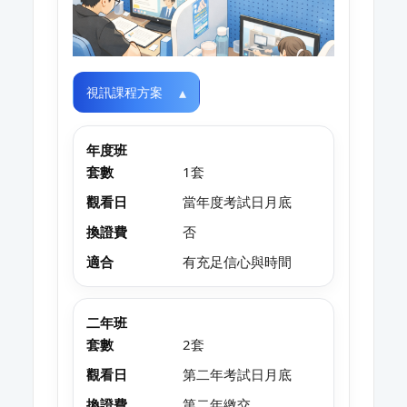
視訊課程方案
年度班
套數
1套
觀看日
當年度考試日月底
換證費
否
適合
有充足信心與時間
二年班
套數
2套
觀看日
第二年考試日月底
換證費
第二年繳交