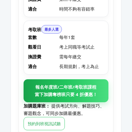
適合
時間不夠有容錯率
考取班
最多人選
套數
每年1套
觀看日
考上同職等考試止
換證費
需每年繳交
適合
長期規劃，考上為止
報名年度班/二年班/考取班課程
當下加購奪榜班只要 4 折優惠！
加購題庫班：
提供考試方向、解題技巧、
審題觀念，可同步加購最優惠。
預約到班視訊試聽