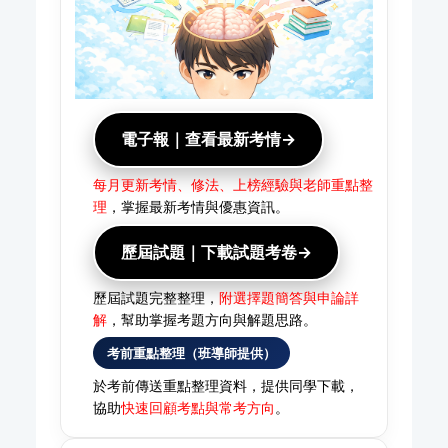
電子報｜查看最新考情→
每月更新考情、修法、上榜經驗與老師重點整
理
，掌握最新考情與優惠資訊。
歷屆試題｜下載試題考卷→
歷屆試題完整整理，
附選擇題簡答與申論詳
解
，幫助掌握考題方向與解題思路。
考前重點整理（班導師提供）
於考前傳送重點整理資料，提供同學下載，
協助
快速回顧考點與常考方向
。