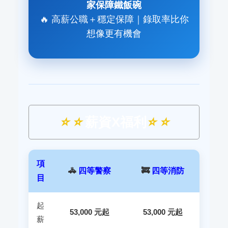
家保障鐵飯碗
🔥 高薪公職＋穩定保障｜錄取率比你
想像更有機會
⭐ ⭐
薪資X福利
⭐ ⭐
項
🚓
四等警察
🚒
四等消防
目
起
53,000 元起
53,000 元起
薪