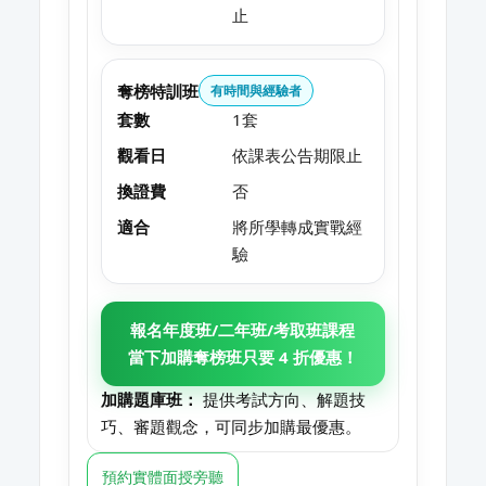
止
奪榜特訓班
有時間與經驗者
套數
1套
觀看日
依課表公告期限止
換證費
否
適合
將所學轉成實戰經
驗
報名年度班/二年班/考取班課程
當下加購奪榜班只要 4 折優惠！
加購題庫班：
提供考試方向、解題技
巧、審題觀念，可同步加購最優惠。
預約實體面授旁聽