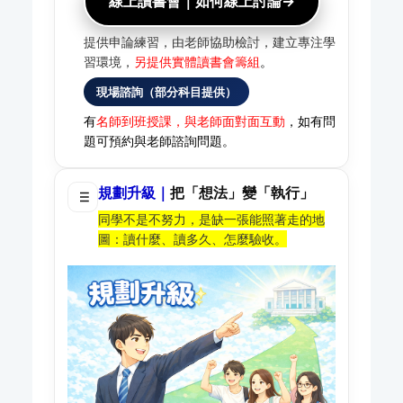
線上讀書會｜如何線上討論→
提供申論練習，由老師協助檢討，建立專注學
習環境，
另提供實體讀書會籌組
。
現場諮詢（部分科目提供）
有
名師到班授課，與老師面對面互動
，如有問
題可預約與老師諮詢問題。
規劃升級｜
把「想法」變「執行」
同學不是不努力，是缺一張能照著走的地
圖：讀什麼、讀多久、怎麼驗收。