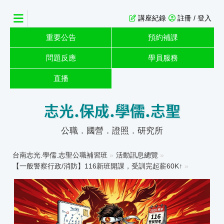
講座紀錄
註冊 / 登入
重要公告
預約補課
問題反應
學員服務
直播
志光.保成.學儒.志聖
公職．國營．證照．研究所
台南志光.學儒.志聖公職補習班
»
活動訊息總覽
»
【一般警察行政/消防】116新班開課，受訓完起薪60K↑
»