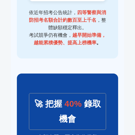
依近年招考公告統計，
四等警察與消
防招考名額合計約數百至上千名
，整
體缺額穩定釋出。
考試競爭仍有機會，
越早開始準備，
越能累積優勢、提高上榜機率
。
🚀 把握
40%
錄取
機會