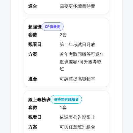
適合
需要更多讀書時間
超強班
CP值最高
套數
2套
觀看日
第二年考試日月底
方案
首年考取同職等可退年
度班差額/可升級考取
班
適合
可調整提高容錯率
線上奪榜班
沒時間有經驗者
套數
1套
觀看日
依課表公告期限止
方案
可與任意班別組合