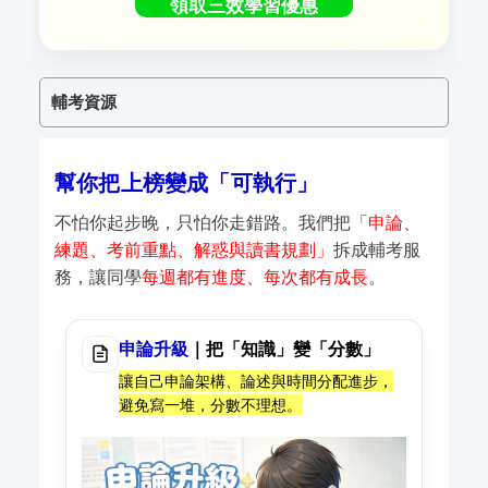
領取三效學習優惠
輔考資源
幫你把上榜變成「可執行」
不怕你起步晚，只怕你走錯路。我們把
「申論、
練題、考前重點、解惑與讀書規劃」
拆成輔考服
務，讓同學
每週都有進度、每次都有成長
。
申論升級
｜把「知識」變「分數」
讓自己申論架構、論述與時間分配進步，
避免寫一堆，分數不理想。