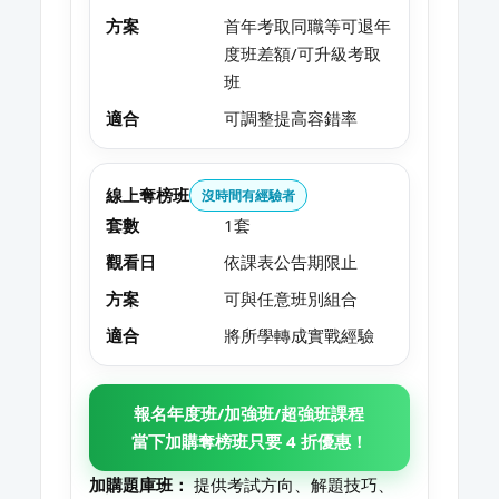
方案
首年考取同職等可退年
度班差額/可升級考取
班
適合
可調整提高容錯率
線上奪榜班
沒時間有經驗者
套數
1套
觀看日
依課表公告期限止
方案
可與任意班別組合
適合
將所學轉成實戰經驗
報名年度班/加強班/超強班課程
當下加購奪榜班只要 4 折優惠！
加購題庫班：
提供考試方向、解題技巧、