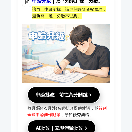
申論升級
｜把「知識」變「分數」
讓自己申論架構、論述與時間分配進步，
避免寫一堆，分數不理想。
申論批改｜前往高分關鍵→
每月(除4-5月外)名師批改提供建議，並
首創
全國申論佳作觀摩
，學習優秀架構。
AI批改｜立即體驗批改→