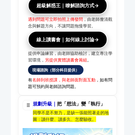
超級解惑王｜瞭解諮詢方式→
遇到問題可立即拍照上傳發問
，由老師釐清觀
念與解題方向，不讓問題拖慢學習。
線上讀書會｜如何線上討論→
提供申論練習，由老師協助檢討，建立專注學
習環境，
另提供實體讀書會籌組
。
現場諮詢（部分科目提供）
有
名師到班授課，與老師面對面互動
，如有問
題可預約與老師諮詢問題。
規劃升級｜
把「想法」變「執行」
同學不是不努力，是缺一張能照著走的地
圖：讀什麼、讀多久、怎麼驗收。