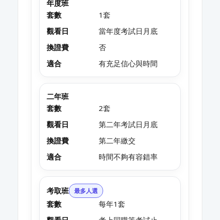
年度班
套數
1套
觀看日
當年度考試日月底
換證費
否
適合
有充足信心與時間
二年班
套數
2套
觀看日
第二年考試日月底
換證費
第二年繳交
適合
時間不夠有容錯率
考取班
最多人選
套數
每年1套
觀看日
考上同職等考試止