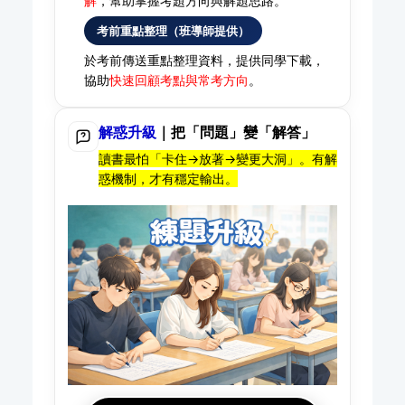
解
，幫助掌握考題方向與解題思路。
考前重點整理（班導師提供）
於考前傳送重點整理資料，提供同學下載，
協助
快速回顧考點與常考方向
。
解惑升級
｜把「問題」變「解答」
讀書最怕「卡住→放著→變更大洞」。有解
惑機制，才有穩定輸出。