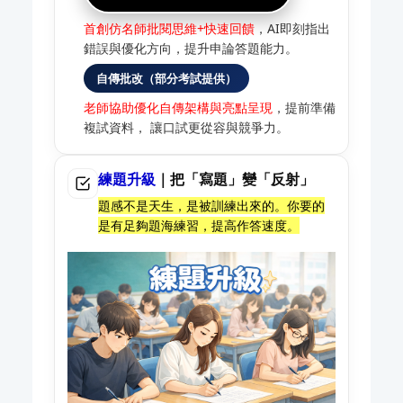
首創仿名師批閱思維+快速回饋
，AI即刻指出
錯誤與優化方向，提升申論答題能力。
自傳批改（部分考試提供）
老師協助優化自傳架構與亮點呈現
，提前準備
複試資料， 讓口試更從容與競爭力。
練題升級
｜把「寫題」變「反射」
題感不是天生，是被訓練出來的。你要的
是有足夠題海練習，提高作答速度。