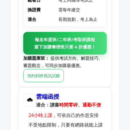
換證費
需每年繳交
適合
長期規劃，考上為止
報名年度班/二年班/考取班課程
當下加購奪榜班只要 4 折優惠！
加購題庫班：
提供考試方向、解題技巧、
審題觀念，可同步加購最優惠。
預約到班視訊試聽
雲端函授
適合：讀書
時間零碎
、
通勤不便
24小時上課
，可依自己的作息安排
不受地點限制，只要有網路就能上課