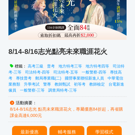
8/14-8/16志光點亮未來職涯花火
標籤：
高考三級
普考
地方特考三等
地方特考四等
司法特
考-三等
司法特考-四等
司法特考-五等
一般警察-四等
專技高
考
專技普考
郵局專業職(二)
國營事業聯招新進人員
中華電信
業務類
升學考試
警專
教師甄試
初等考
教師檢定
台電新進
僱員
一般警察-三等
調查局特考-三等
活動摘要：
8/14-8/16志光 點亮未來職涯花火，專屬優惠84折起，再省購
課金高達6,000元
最新優惠
輔考服務
學習模式