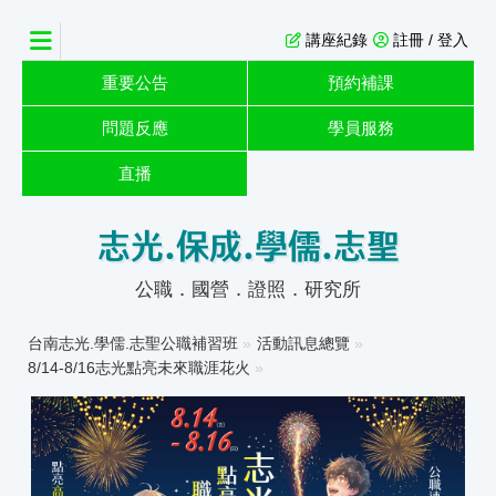
講座紀錄
註冊 / 登入
重要公告
預約補課
問題反應
學員服務
直播
志光.保成.學儒.志聖
公職．國營．證照．研究所
台南志光.學儒.志聖公職補習班
»
活動訊息總覽
»
8/14-8/16志光點亮未來職涯花火
»