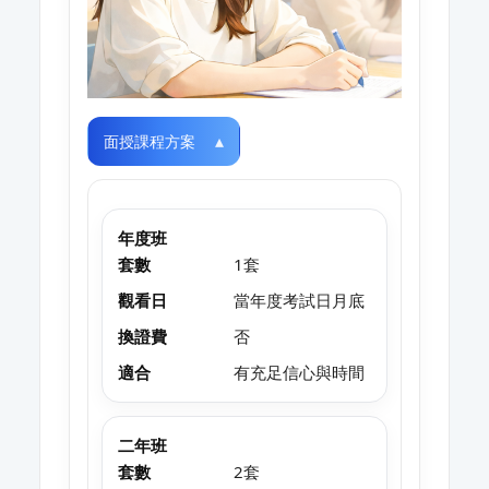
面授課程方案
年度班
套數
1套
觀看日
當年度考試日月底
換證費
否
適合
有充足信心與時間
二年班
套數
2套