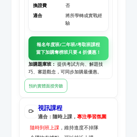
換證費
否
適合
將所學轉成實戰經
驗
報名年度班/二年班/考取班課程
當下加購奪榜班只要 4 折優惠！
加購題庫班：
提供考試方向、解題技
巧、審題觀念，可同步加購最優惠。
預約實體面授旁聽
視訊課程
適合：隨時上課，
專注學習氛圍
隨時到班上課
，維持進度不掉隊