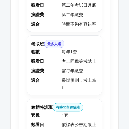
觀看日
第二年考試日月底
換證費
第二年繳交
適合
時間不夠有容錯率
考取班
最多人選
套數
每年1套
觀看日
考上同職等考試止
換證費
需每年繳交
適合
長期規劃，考上為
止
奪榜特訓班
有時間與經驗者
套數
1套
觀看日
依課表公告期限止