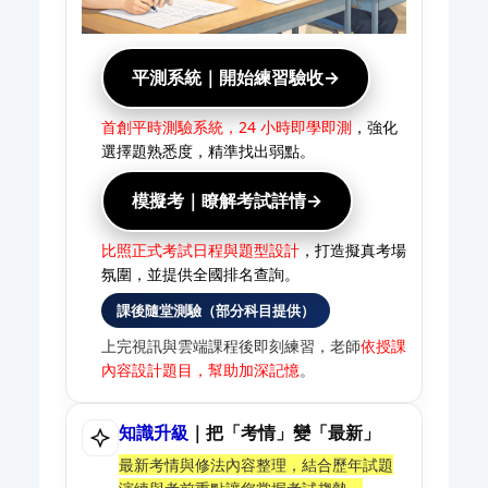
平測系統｜開始練習驗收→
首創平時測驗系統，24 小時即學即測
，強化
選擇題熟悉度，精準找出弱點。
模擬考｜瞭解考試詳情→
比照正式考試日程與題型設計
，打造擬真考場
氛圍，並提供全國排名查詢。
課後隨堂測驗（部分科目提供）
上完視訊與雲端課程後即刻練習，老師
依授課
內容設計題目，幫助加深記憶
。
知識升級
｜把「考情」變「最新」
最新考情與修法內容整理，結合歷年試題