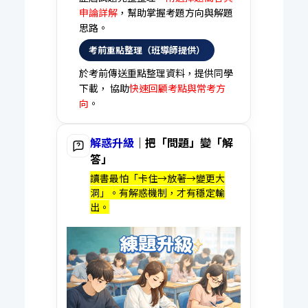
申論詳解
，幫助掌握考題方向與解題
思路。
考前重點整理（班導師提供）
於考前傳送重點整理資料，提供同學
下載， 協助
快速回顧考點與常考方
向
。
解惑升級
｜把「問題」變「解
答」
讀書最怕「卡住→放著→變更大
洞」。有解惑機制，才有穩定輸
出。