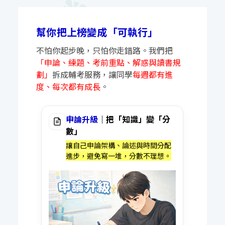
幫你把上榜變成「可執行」
不怕你起步晚，只怕你走錯路。我們把
「申論、練題、考前重點、解惑與讀書規
劃」
拆成輔考服務，讓同學
每週都有進
度、每次都有成長
。
申論升級
｜把「知識」變「分
數」
讓自己申論架構、論述與時間分配
進步，避免寫一堆，分數不理想。