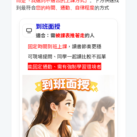
而是「我選到不適合的上課方式」
。下方快速找
到最符合
您的時間、通勤、自律程度
的方式
到班面授
適合：需
被課表推著走
的人
固定時間到班上課
，讀書節奏更穩
可現場提問、同學一起讀比較不孤單
能固定通勤、需有強制學習環境者