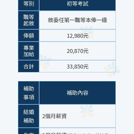
等別
初等考試
職等
敘委任第一職等本俸一級
起敘
俸額
12,980元
專業
20,870元
加給
合計
33,850元
補助
補助內容
事項
結婚
2個月薪資
補助