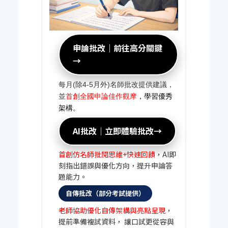
申論批改｜前往高分關鍵
→
每月(除4-5月外)名師批改提供建議，
並
首創全國申論佳作觀摩
，學習優秀
架構。
AI批改｜立即體驗批改→
首創仿名師批閱思維+快速回饋
，AI即
刻指出錯誤與優化方向，提升申論答
題能力。
自傳批改（部分考試提供）
老師協助優化自傳架構與亮點呈現
，
提前準備複試資料， 讓口試更從容與