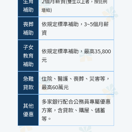
生育
2個月薪資
(雙生以上者，按比例
補助
增給)
喪葬
依規定標準補助，3~5個月薪
補助
資
子女
依規定標準補助，最高35,800
教育
元
補助
急難
住院、醫護、喪葬、災害等，
貸款
最高60萬元
多家銀行配合公務員專屬優惠
其他
方案，含貸款、購屋、儲蓄
優惠
等。