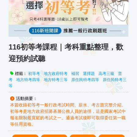
116初等考課程｜考科重點整理，歡
迎預約試聽
標籤：
初等考
地方政府特考
補習
選擇題
高考三級
普
考
地方特考四等
地方特考三等
原住民特考四等
原住民特考三
等
活動摘要：
本篇收錄初等考一般行政考試時間、薪水、考古題完整介紹。
初等考是地方政府招募基層公務人員的途徑，這是國家考試中
報名限制最寬鬆的考試之一。通過考試後即可取得委任第一職
等任用資格。