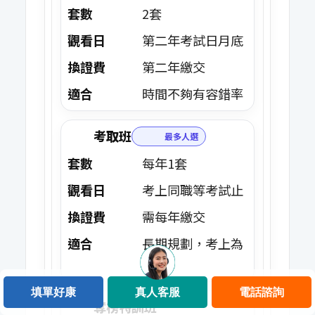
套數
2套
觀看日
第二年考試日月底
換證費
第二年繳交
適合
時間不夠有容錯率
考取班
最多人選
套數
每年1套
觀看日
考上同職等考試止
換證費
需每年繳交
適合
長期規劃，考上為
止
填單好康
真人客服
電話諮詢
奪榜特訓班