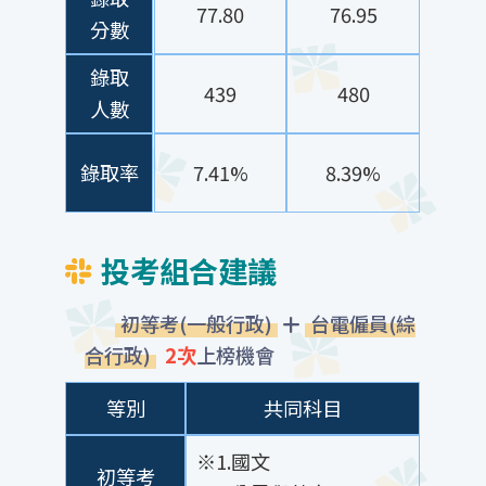
77.80
76.95
分數
錄取
439
480
人數
錄取率
7.41%
8.39%
投考組合建議
初等考(一般行政)
台電僱員(綜
合行政)
2次
上榜機會
等別
共同科目
※1.國文
初等考