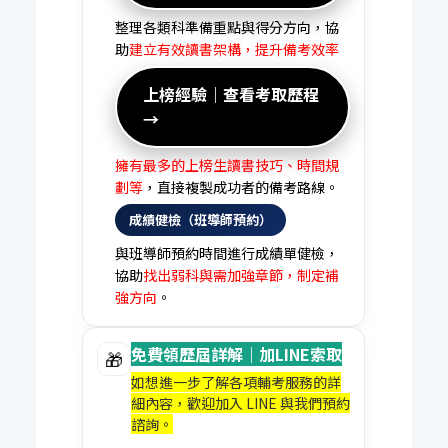
整理各類科準備重點與得分方向，協
助
建立有效讀書架構，提升備考效率
上榜經驗｜查看考取歷程
→
擁有最多的上榜生讀書技巧、時間規
劃等
，直接複製成功者的備考路線。
成績健檢（班導師預約）
與班導師預約時間進行成績單健檢，
協助
找出弱科與需加強章節，制定補
強方向
。
免費領歷屆詳解｜加LINE索取
🎁
如想進一步了解各項輔考服務的詳
細內容，歡迎加入 LINE 與我們預約
諮詢。