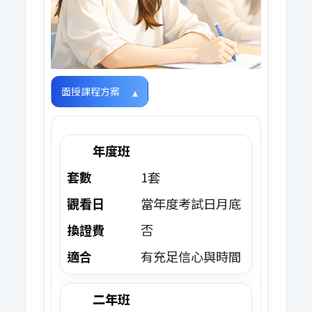
面授課程方案
年度班
套數
1套
觀看日
當年度考試日月底
換證費
否
適合
有充足信心與時間
二年班