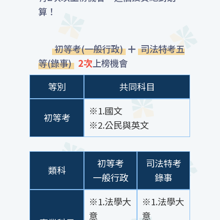
算！
初等考(一般行政)
司法特考五
等(錄事)
2次
上榜機會
等別
共同科目
※1.國文
初等考
※2.公民與英文
初等考
司法特考
類科
一般行政
錄事
※1.法學大
※1.法學大
意
意