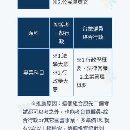
※2.公民與英文
初等考
台電僱員
類科
一般行
綜合行政
政
※1.法
※1.行政學概
學大意
要、法律常識
專業科目
※2.行
2.企業管理
政學大
概要
意
※推薦原因：這個組合原先二個考
試都可以考之外，也能考台電僱員-綜
合行政or其它國營事業，多準備1科就
有2次以上榜機會，這個投資絕對划