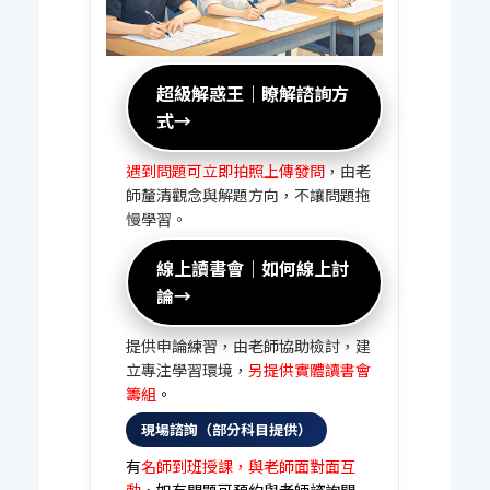
超級解惑王｜瞭解諮詢方
式→
遇到問題可立即拍照上傳發問
，由老
師釐清觀念與解題方向，不讓問題拖
慢學習。
線上讀書會｜如何線上討
論→
提供申論練習，由老師協助檢討，建
立專注學習環境，
另提供實體讀書會
籌組
。
現場諮詢（部分科目提供）
有
名師到班授課，與老師面對面互
動
，如有問題可預約與老師諮詢問