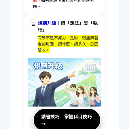
題。
規劃升級｜
把「想法」變「執
行」
同學不是不努力，是缺一張能照著
走的地圖：讀什麼、讀多久、怎麼
驗收。
讀書技巧｜掌握科目技巧
→