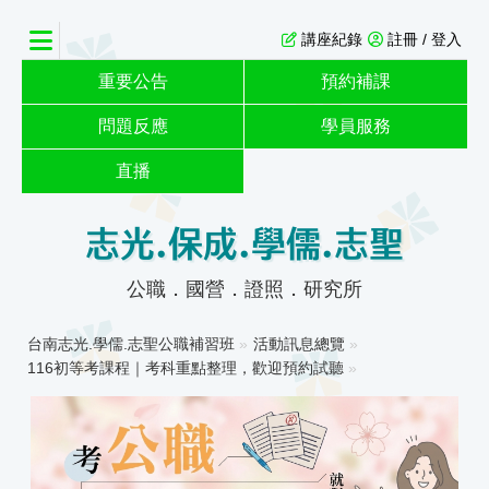
講座紀錄
註冊 / 登入
重要公告
預約補課
問題反應
學員服務
直播
志光.保成.學儒.志聖
公職．國營．證照．研究所
台南志光.學儒.志聖公職補習班
»
活動訊息總覽
»
116初等考課程｜考科重點整理，歡迎預約試聽
»