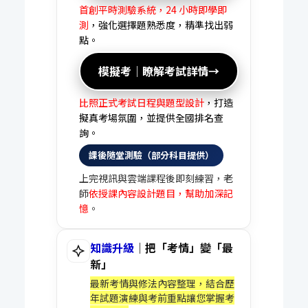
首創平時測驗系統，24 小時即學即
測
，強化選擇題熟悉度，精準找出弱
點。
模擬考｜瞭解考試詳情→
比照正式考試日程與題型設計
，打造
擬真考場氛圍，並提供全國排名查
詢。
課後隨堂測驗（部分科目提供）
上完視訊與雲端課程後即刻練習，老
師
依授課內容設計題目，幫助加深記
憶
。
知識升級
｜把「考情」變「最
新」
最新考情與修法內容整理，結合歷
年試題演練與考前重點讓您掌握考