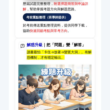
歷屆試題完整整理，
附選擇題簡答與申論詳
解
，幫助掌握考題方向與解題思路。
考前重點整理（班導師提供）
於考前傳送重點整理資料，提供同學下載，
協助
快速回顧考點與常考方向
。
解惑升級
｜把「問題」變「解答」
讀書最怕「卡住→放著→變更大洞」。有解
惑機制，才有穩定輸出。