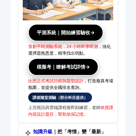
平測系統｜開始練習驗收→
首創平時測驗系統，24 小時即學即測
，強化
選擇題熟悉度，精準找出弱點。
模擬考｜瞭解考試詳情→
比照正式考試日程與題型設計
，打造擬真考場
氛圍，並提供全國排名查詢。
課後隨堂測驗（部分科目提供）
上完視訊與雲端課程後即刻練習，老師
依授課
內容設計題目，幫助加深記憶
。
知識升級
｜把「考情」變「最新」