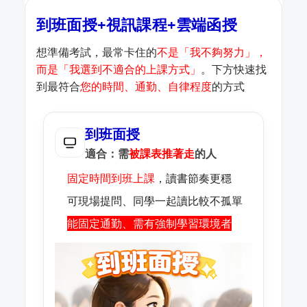
到班面授+視訊課程+雲端函授
想準備考試，最常卡住的
不是「我不夠努力」，
而是「我選到不適合的上課方式」
。下方快速找
到最符合
您的時間、通勤、自律程度
的方式
到班面授
適合：需
被課表推著走
的人
固定時間到班上課
，讀書節奏更穩
可現場提問、同學一起讀比較不孤單
能固定通勤、需有強制學習環境者