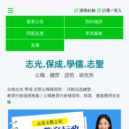
講座紀錄
註冊 / 登入
重要公告
預約補課
問題反應
學員服務
直播
志光.保成.學儒.志聖
公職．國營．證照．研究所
台南志光.學儒.志聖公職補習班
»
活動訊息總覽
»
教育行政函授推薦｜公職教育行政補習班、師資、優惠費用全攻
略
»