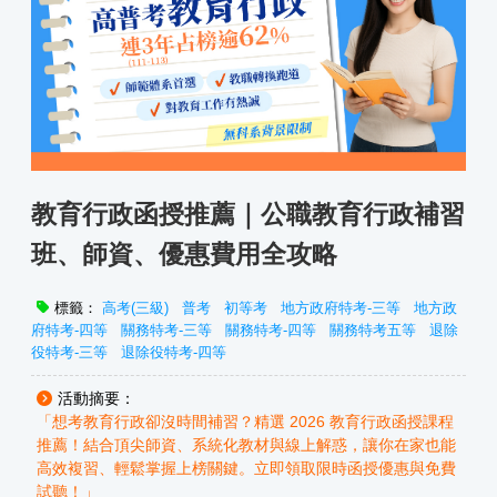
教育行政函授推薦｜公職教育行政補習
班、師資、優惠費用全攻略
標籤：
高考(三級)
普考
初等考
地方政府特考-三等
地方政
府特考-四等
關務特考-三等
關務特考-四等
關務特考五等
退除
役特考-三等
退除役特考-四等
活動摘要：
「想考教育行政卻沒時間補習？精選 2026 教育行政函授課程
推薦！結合頂尖師資、系統化教材與線上解惑，讓你在家也能
高效複習、輕鬆掌握上榜關鍵。立即領取限時函授優惠與免費
試聽！」