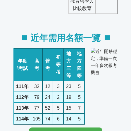
教育哲學與
-
比較教育
⏹︎ 近年需用名額一覽 ⏹︎
地
地
初
年度
高
普
方
方
等
\考試
考
考
三
四
考
等
等
111年
32
12
3
23
5
112年
79
24
2
19
5
113年
77
52
5
15
7
114年
105
74
6
14
5