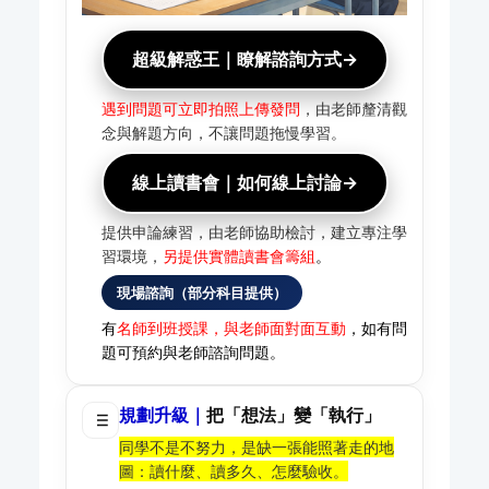
超級解惑王｜瞭解諮詢方式→
遇到問題可立即拍照上傳發問
，由老師釐清觀
念與解題方向，不讓問題拖慢學習。
線上讀書會｜如何線上討論→
提供申論練習，由老師協助檢討，建立專注學
習環境，
另提供實體讀書會籌組
。
現場諮詢（部分科目提供）
有
名師到班授課，與老師面對面互動
，如有問
題可預約與老師諮詢問題。
規劃升級｜
把「想法」變「執行」
同學不是不努力，是缺一張能照著走的地
圖：讀什麼、讀多久、怎麼驗收。