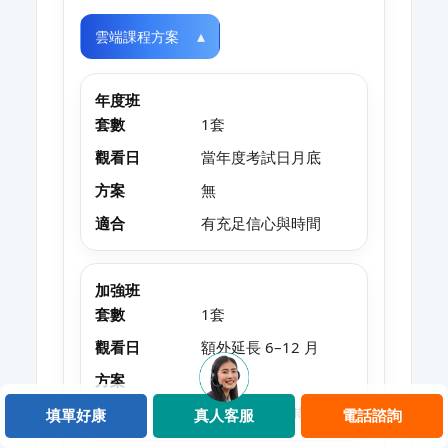
雲端課程方案
年度班
套數
1套
觀看日
當年度考試日月底
方案
無
適合
有充足信心與時間
加強班
套數
1套
觀看日
額外延長 6–12 月
方案
無
適合
需要更多讀書時間
填單好康
真人客服
電話諮詢