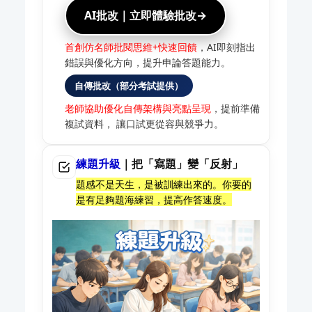
AI批改｜立即體驗批改→
首創仿名師批閱思維+快速回饋
，AI即刻指出
錯誤與優化方向，提升申論答題能力。
自傳批改（部分考試提供）
老師協助優化自傳架構與亮點呈現
，提前準備
複試資料， 讓口試更從容與競爭力。
練題升級
｜把「寫題」變「反射」
題感不是天生，是被訓練出來的。你要的
是有足夠題海練習，提高作答速度。