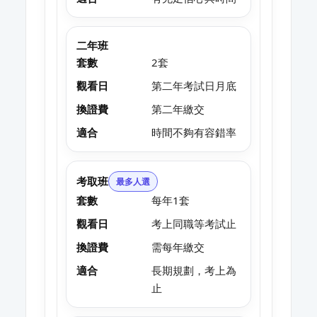
二年班
套數
2套
觀看日
第二年考試日月底
換證費
第二年繳交
適合
時間不夠有容錯率
考取班
最多人選
套數
每年1套
觀看日
考上同職等考試止
換證費
需每年繳交
適合
長期規劃，考上為
止