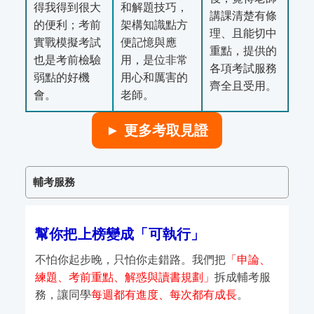
得我得到很大
和解題技巧，
講課清楚有條
的便利；考前
架構知識點方
理、且能切中
實戰模擬考試
便記憶與應
重點，提供的
也是考前檢驗
用，是位非常
各項考試服務
弱點的好機
用心和厲害的
齊全且受用。
會。
老師。
► 更多考取見證
輔考服務
幫你把上榜變成「可執行」
不怕你起步晚，只怕你走錯路。我們把
「申論、
練題、考前重點、解惑與讀書規劃」
拆成輔考服
務，讓同學
每週都有進度、每次都有成長
。