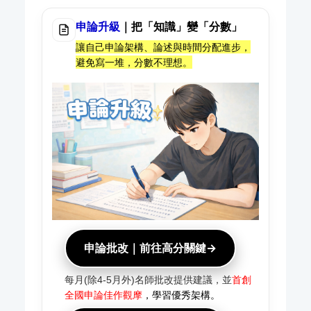
申論升級
｜把「知識」變「分數」
讓自己申論架構、論述與時間分配進步，
避免寫一堆，分數不理想。
申論批改｜前往高分關鍵→
每月(除4-5月外)名師批改提供建議，並
首創
全國申論佳作觀摩
，學習優秀架構。