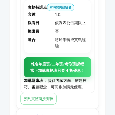
奪榜特訓班
有時間與經驗者
套數
1套
觀看日
依課表公告期限止
換證費
否
適合
將所學轉成實戰經
驗
報名年度班/二年班/考取班課程
當下加購奪榜班只要 4 折優惠！
加購題庫班：
提供考試方向、解題技
巧、審題觀念，可同步加購最優惠。
預約實體面授旁聽