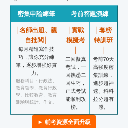
密集申論練筆
考前答題演練
│名師出題、親
│實戰
│奪榜
自批閱│
模擬考
特訓班
每月精進寫作技
│
│
巧，讓你充分練
二回擬真
考前70天
筆，逐步增強好實
考試，一
高強度密
力。
回熟悉二
集訓練，
服務科目：行政法、
回生巧，
進步超神
教育哲學、教育行政
正式考試
速、科科
學、比較教育、教育
能順利攻
拉分超有
測驗與統計、作文。
榜。
感。
► 輔考資源全面升級