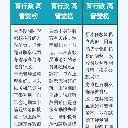
育行政 高
育行政 高
育行政 高
普雙榜
普雙榜
普雙榜
大學期間同學
自己本身對教
原本任教於私
都想往教師方
育有興趣，進
立高職，因有
向努力，但教
而朝此方向前
感少子化對私
甄錄取率低而
進。非常喜歡
校的衝擊，故
考慮考高普考
吳迪老師的教
毅然決然離開
教育行政。
育測驗與統計
教職，投身公
志光老師書整
課程，每次上
職考試。
理很好，可以
課都覺得好好
身邊也有朋友
以模板記憶內
玩，上課幽默
備考教育行
容很受用。自
風趣，課程雖
政，在其推薦
己會定期練申
然困難但是會
至志光補習班
論題給老師批
很有動機去學
洽詢，並在試
改；線上解惑
習，老師也會
聽了幾堂課
也讓需要實習
清晰講解基礎
後，覺得老師