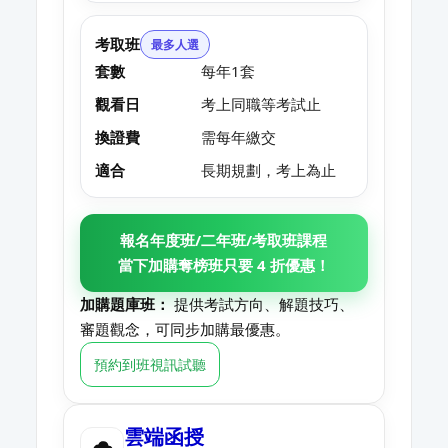
考取班
最多人選
套數
每年1套
觀看日
考上同職等考試止
換證費
需每年繳交
適合
長期規劃，考上為止
報名年度班/二年班/考取班課程
當下加購奪榜班只要 4 折優惠！
加購題庫班：
提供考試方向、解題技巧、
審題觀念，可同步加購最優惠。
預約到班視訊試聽
雲端函授