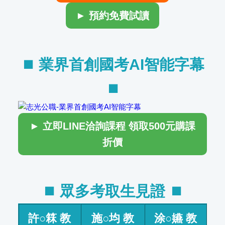
► 預約免費試讀
⏹︎ 業界首創國考AI智能字幕
⏹︎
► 立即LINE洽詢課程 領取500元購課
折價
⏹︎ 眾多考取生見證 ⏹︎
許○箖 教
施○均 教
涂○嬿 教