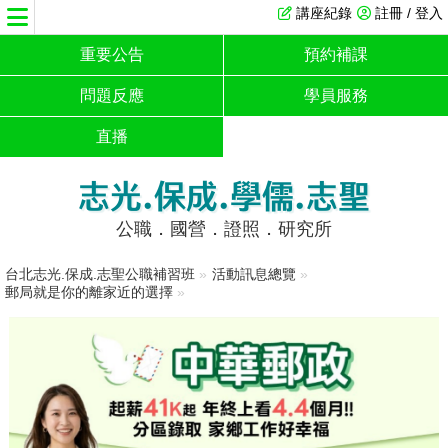
講座紀錄
註冊 / 登入
重要公告
預約補課
問題反應
學員服務
直播
志光.保成.學儒.志聖
公職．國營．證照．研究所
台北志光.保成.志聖公職補習班
»
活動訊息總覽
»
郵局就是你的離家近的選擇
»