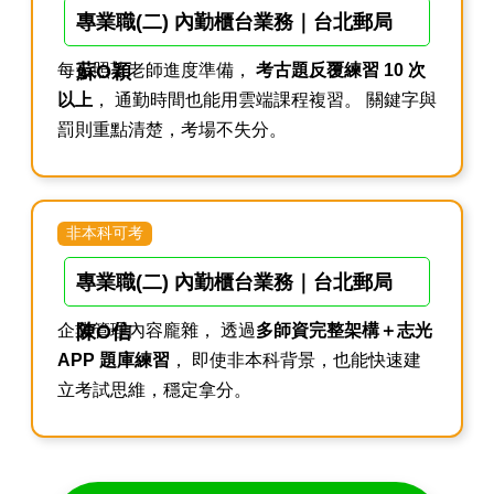
專業職(二) 內勤櫃台業務｜台北郵局
每天照著老師進度準備，
蘇O穎
考古題反覆練習 10 次
以上
， 通勤時間也能用雲端課程複習。 關鍵字與
罰則重點清楚，考場不失分。
非本科可考
專業職(二) 內勤櫃台業務｜台北郵局
企業管理內容龐雜， 透過
陳O信
多師資完整架構＋志光
APP 題庫練習
， 即使非本科背景，也能快速建
立考試思維，穩定拿分。