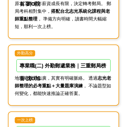
原本工作多年薪資成長有限，決定轉考郵局。 郵
首 劉O院
局考科相對集中，
搭配台北志光系統化課程與老
師重點整理
， 準備方向明確，讀書時間大幅縮
短，順利一次上榜。
外勤高分
專業職(二) 外勤郵遞業務｜三重郵局榜
地理範圍看似廣，其實有明確脈絡。 透過
首 沈O旭
志光老
師整理的必考重點＋大量題庫演練
， 不論題型如
何變化，都能快速推論正確答案。
一次上榜