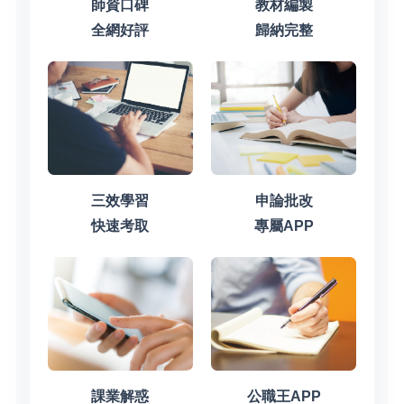
師資口碑
教材編製
全網好評
歸納完整
三效學習
申論批改
快速考取
專屬APP
課業解惑
公職王APP