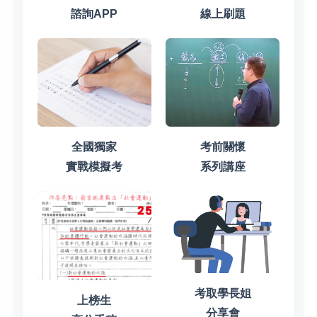
諮詢APP
線上刷題
全國獨家
考前關懷
實戰模擬考
系列講座
考取學長姐
上榜生
分享會