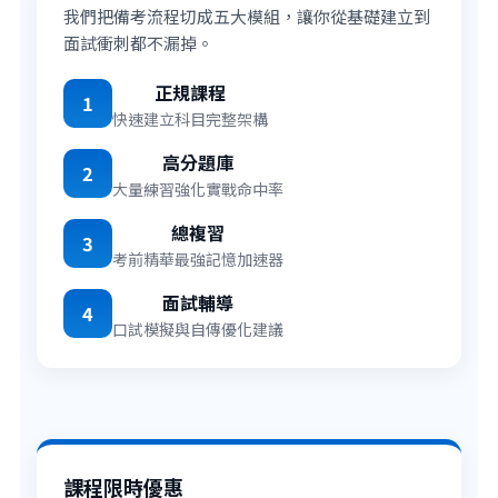
我們把備考流程切成五大模組，讓你從基礎建立到
面試衝刺都不漏掉。
正規課程
1
快速建立科目完整架構
高分題庫
2
大量練習強化實戰命中率
總複習
3
考前精華最強記憶加速器
面試輔導
4
口試模擬與自傳優化建議
課程限時優惠