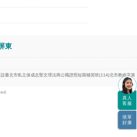
屏東
司附設臺北市私立保成志聖文理法商公職證照短期補習班(114)北市教終字第
ved.
真人
客服
填單
好康