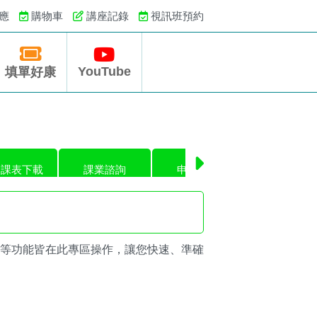
應
購物車
講座記錄
視訊班預約
YouTube
填單好康
級課表下載
課業諮詢
申論批閱
自修教室公
等功能皆在此專區操作，讓您快速、準確