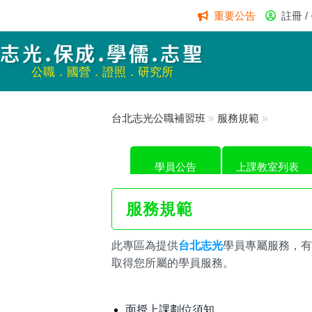
重要公告
註冊 /
志光.保成.學儒.志聖
公職．國營．證照．研究所
台北志光公職補習班
»
服務規範
»
學員公告
上課教室列表
服務規範
此專區為提供
台北志光
學員專屬服務，有
取得您所屬的學員服務。
面授上課劃位須知