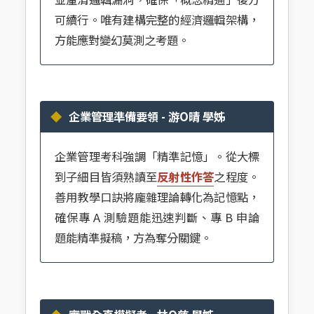
可續行。唯有建構完整的經濟邏輯架構，
方能應對變幻莫測之考題。
企業管理準備要領 - 游O晴 學姊
企業管理考科強調「精準記憶」。從大標
到子細目皆須熟讀至
反射性作答
之程度。
善用教學口訣將龐雜理論轉化為記憶點，
確保專 A 測驗題能迅速判斷、專 B 申論
題能精準擬稿，方為奪分關鍵。