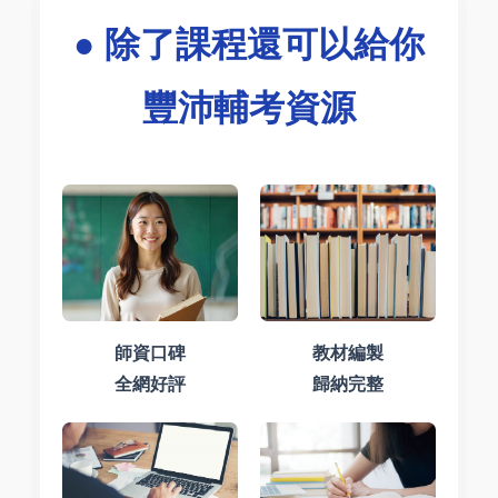
● 除了課程還可以給你
豐沛輔考資源
師資口碑
教材編製
全網好評
歸納完整