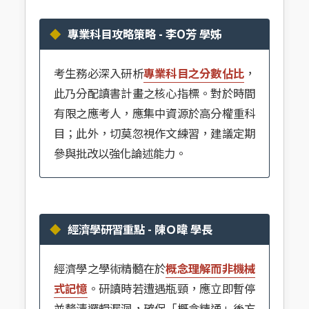
專業科目攻略策略 - 李O芳 學姊
考生務必深入研析
專業科目之分數佔比
，
此乃分配讀書計畫之核心指標。對於時間
有限之應考人，應集中資源於高分權重科
目；此外，切莫忽視作文練習，建議定期
參與批改以強化論述能力。
經濟學研習重點 - 陳Ｏ暐 學長
經濟學之學術精髓在於
概念理解而非機械
式記憶
。研讀時若遭遇瓶頸，應立即暫停
並釐清邏輯漏洞，確保「概念精通」後方