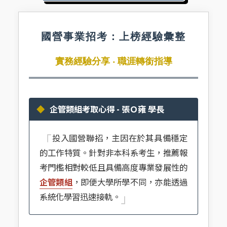
國營事業招考：上榜經驗彙整
實務經驗分享 ‧ 職涯轉銜指導
企管類組考取心得 - 張Ｏ雍 學長
「
投入國營聯招，主因在於其具備穩定
的工作特質。針對非本科系考生，推薦報
考門檻相對較低且具備高度專業發展性的
企管類組
，即便大學所學不同，亦能透過
」
系統化學習迅速接軌。