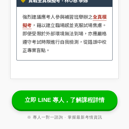
實戰全真模擬考 - 林O慈 學姊
強烈建議應考人參與補習班舉辦之
全真模
擬考
，藉以建立臨場感並克服試場焦慮。
即便受限於外部環境無法到場，亦應嚴格
遵守考試時限進行自我檢測，從錯誤中校
正專業盲點。
立即 LINE 專人，了解課程詳情
※ 專人一對一諮詢 · 掌握最新考情資訊