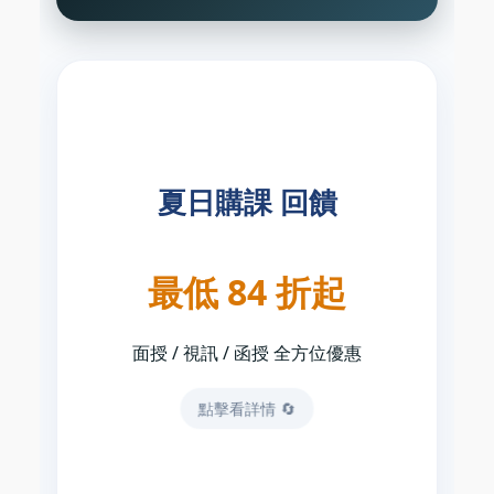
【好試贏來 詳情】
、舊生/在校生
89折
面授/視訊：新生最低
86折
最低
夏日購課 回饋
、舊生/在校生最
89折
超級函授：新生最低
86折
低
、舊生/在校生最
87折
金榜函授：新生最低
最低 84 折起
84折
低
舊生優惠
憑任一年公職報考證明享用
憑機關服務證/金卡/優異成績，全套課程優
面授 / 視訊 / 函授 全方位優惠
最高再折 1000元
惠後
點擊看詳情 🔄
線上諮詢學費 還有機會獲得學費500
元加碼折扣 ➔