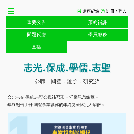
講座紀錄
註冊 / 登入
重要公告
預約補課
問題反應
學員服務
直播
志光.保成.學儒.志聖
公職．國營．證照．研究所
台北志光.保成.志聖公職補習班
»
活動訊息總覽
»
年終翻倍手冊 國營事業讓你的年終獎金比別人翻倍
»