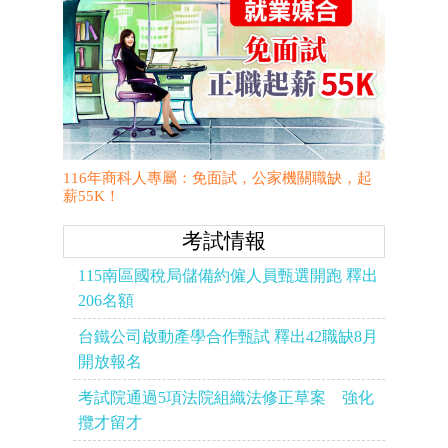
116年商科人專屬：免面試，公家機關職缺，起
薪55K！
考試情報
115南區國稅局儲備約僱人員甄選開跑 釋出
206名額
台鐵公司啟動產學合作甄試 釋出42職缺8月
開放報名
考試院通過5項法院組織法修正草案 強化
攬才留才