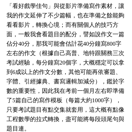
「看好戲學佳句」與從影片準備寫作素材，讓
我的作文延伸了不少篇幅，也在準備之餘能夠
看看影片，轉換心境；而有關個人的技巧方
面，一般我會看題目的配分，譬如說作文一篇
佔分40分，那我可能會估計花40分鐘寫800字
左右的作文（根據自己高普、地特跟關務三次
考試經驗，每分鐘寫20個字，大概穩定可以拿
到6成以上的作文分數，其他可能再依審題、
字體、引經據典、書寫邏輯加減分），鑑於字
數的重要性，因此我在考前一個月左右即準備
了5篇自己的寫作模板（每篇大約1000字），
只要考試題目有點交集就套用，這大概有點像
工程數學的拉式轉換，盡可能將每段頭尾句與
題目連。