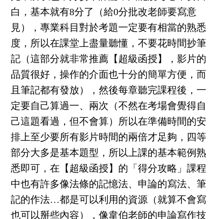
白，基本就有8分了（給0分批改老師要寫意
見），專業科目對於考題一定要有相當的熟悉
度，所以在課堂上盡量聽懂，不要花時間抄筆
記（這部分就非常推薦【超級函授】，影片的
品質很好，操作的介面也十分的簡單方便，而
且筆記都有發放），然後每章聽完課程後，一
定要自己算過一、兩次（不然在考場會覺得自
己這題看過，但不會算）所以在準備時間的安
排上至少要所有影片時間的兩倍才足夠，四等
部分大多是基本題型，所以上課的基本範例熟
悉即可，在【超級函授】的「得分攻略」課程
中也有許多像法條的記憶法、申論的寫法、筆
記的作法…都是可以利用的資源（就算不會寫
也可以掰些內容），像韋伯老師的申論寫作技