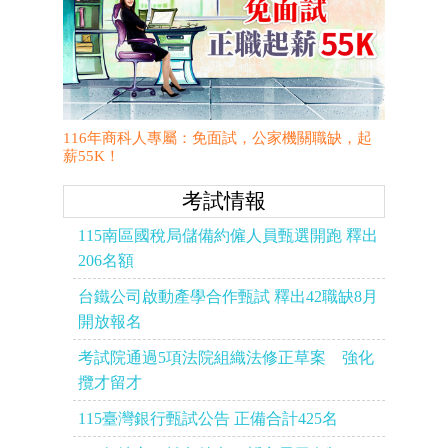
116年商科人專屬：免面試，公家機關職缺，起
薪55K！
考試情報
115南區國稅局儲備約僱人員甄選開跑 釋出
206名額
台鐵公司啟動產學合作甄試 釋出42職缺8月
開放報名
考試院通過5項法院組織法修正草案 強化
攬才留才
115臺灣銀行甄試公告 正備合計425名