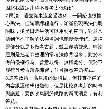
多且範圍大要考高分勢必要花很多時間準備，
因此我設定此科不要考太低就好。
7.民法：
過去從來沒念過法科，一開始也很擔
心民法。但隨著課程進行，漸漸發現民法的醍
醐味，多是日常生活可以用到的東西，對於常
聽到但不了解的法律名詞也能慢慢理解。選擇
題部分就是多做考古題，並且釐清觀念。申論
題則是把老師整理的常考法條背起來，對於常
考的侵權行為、善意取得、無權處分、債務不
履行等考古題多練習，並且熟悉答題模式。
8.運輸政策：
高員級的新科目，但其實準備的
內容跟運輸學很類似，但是比較會考新的時事
與議題，要多收集關於鐵路的新聞消息，有利
答題。