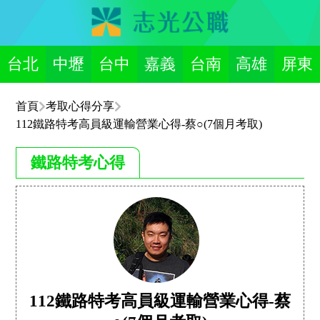
台北
中壢
台中
嘉義
台南
高雄
屏東
首頁
考取心得分享
112鐵路特考高員級運輸營業心得-蔡○(7個月考取)
鐵路特考心得
112鐵路特考高員級運輸營業心得-蔡