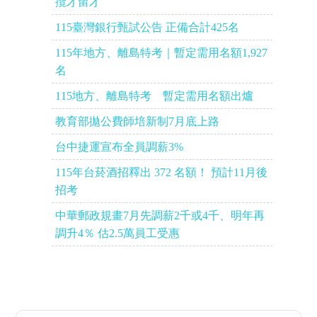
攬才留才
115臺灣銀行甄試公告 正備合計425名
115年地方、離島特考｜暫定需用名額1,927
名
115地方、離島特考 暫定需用名額出爐
教育部拋公費師培新制7月底上路
台中捷運宣布全員調薪3%
115年台菸酒招釋出 372 名額！ 預計11月後
招考
中華郵政規畫7月先調薪2千或4千、明年再
調升4％ 估2.5萬員工受惠