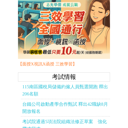
【面授X視訊X函授 三效學習】
考試情報
115南區國稅局儲備約僱人員甄選開跑 釋出
206名額
台鐵公司啟動產學合作甄試 釋出42職缺8月
開放報名
考試院通過5項法院組織法修正草案 強化