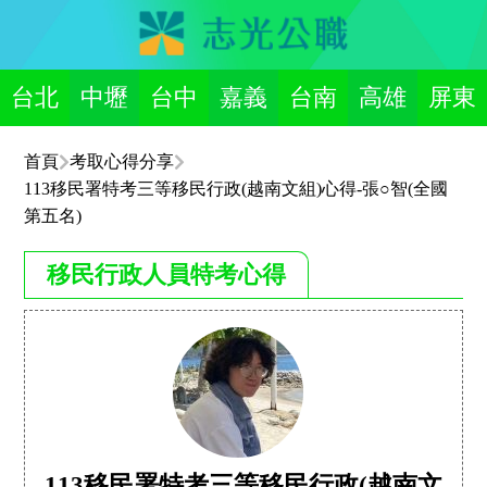
台北
中壢
台中
嘉義
台南
高雄
屏東
首頁
考取心得分享
113移民署特考三等移民行政(越南文組)心得-張○智(全國
第五名)
移民行政人員特考心得
113移民署特考三等移民行政(越南文