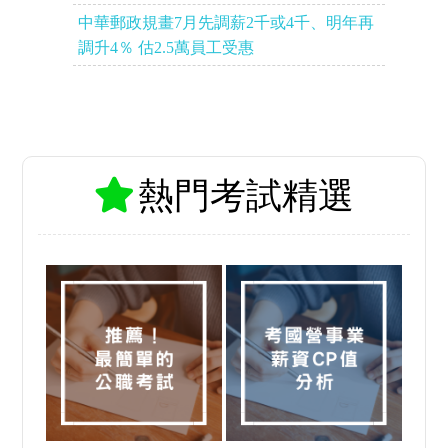
中華郵政規畫7月先調薪2千或4千、明年再
調升4％ 估2.5萬員工受惠
熱門考試精選