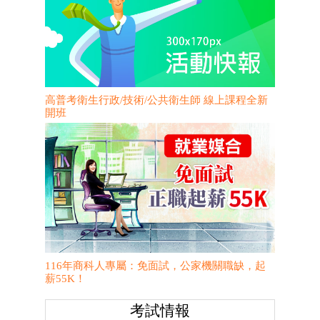
高普考衛生行政/技術/公共衛生師 線上課程全新
開班
116年商科人專屬：免面試，公家機關職缺，起
薪55K！
考試情報