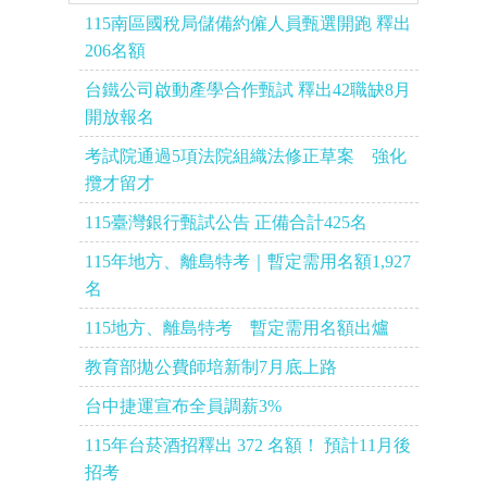
115南區國稅局儲備約僱人員甄選開跑 釋出
206名額
台鐵公司啟動產學合作甄試 釋出42職缺8月
開放報名
考試院通過5項法院組織法修正草案 強化
攬才留才
115臺灣銀行甄試公告 正備合計425名
115年地方、離島特考｜暫定需用名額1,927
名
115地方、離島特考 暫定需用名額出爐
教育部拋公費師培新制7月底上路
台中捷運宣布全員調薪3%
115年台菸酒招釋出 372 名額！ 預計11月後
招考