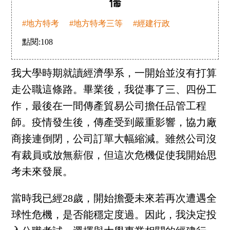
儒
#地方特考
#地方特考三等
#經建行政
點閱:
108
我大學時期就讀經濟學系，一開始並沒有打算
走公職這條路。畢業後，我從事了三、四份工
作，最後在一間傳產貿易公司擔任品管工程
師。疫情發生後，傳產受到嚴重影響，協力廠
商接連倒閉，公司訂單大幅縮減。雖然公司沒
有裁員或放無薪假，但這次危機促使我開始思
考未來發展。
當時我已經28歲，開始擔憂未來若再次遭遇全
球性危機，是否能穩定度過。因此，我決定投