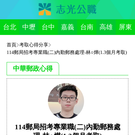
台北
中壢
台中
嘉義
台南
高雄
屏東
首頁
考取心得分享
114郵局招考專業職(二)內勤郵務處理-林○燁(1.3個月考取)
中華郵政心得
114郵局招考專業職(二)內勤郵務處