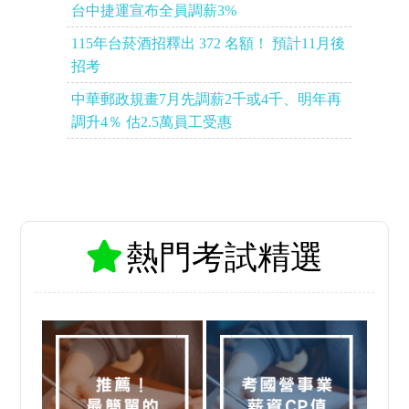
台中捷運宣布全員調薪3%
115年台菸酒招釋出 372 名額！ 預計11月後
招考
中華郵政規畫7月先調薪2千或4千、明年再
調升4％ 估2.5萬員工受惠
熱門考試精選