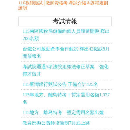
116教師甄試│教師資格考 考試介紹＆課程規劃
說明
考試情報
115南區國稅局儲備約僱人員甄選開跑 釋出
206名額
台鐵公司啟動產學合作甄試 釋出42職缺8月
開放報名
考試院通過5項法院組織法修正草案 強化
攬才留才
115臺灣銀行甄試公告 正備合計425名
115年地方、離島特考｜暫定需用名額1,927
名
115地方、離島特考 暫定需用名額出爐
教育部拋公費師培新制7月底上路