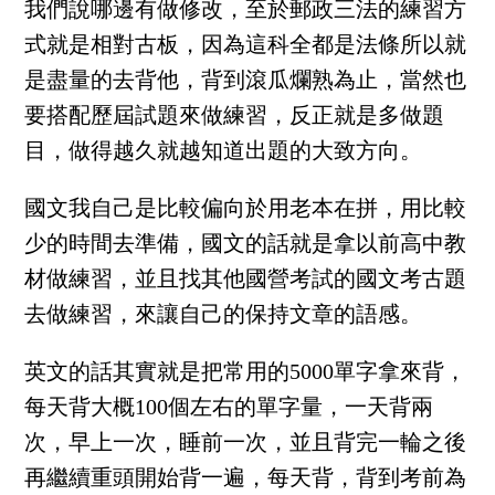
我們說哪邊有做修改，至於郵政三法的練習方
式就是相對古板，因為這科全都是法條所以就
是盡量的去背他，背到滾瓜爛熟為止，當然也
要搭配歷屆試題來做練習，反正就是多做題
目，做得越久就越知道出題的大致方向。
國文我自己是比較偏向於用老本在拼，用比較
少的時間去準備，國文的話就是拿以前高中教
材做練習，並且找其他國營考試的國文考古題
去做練習，來讓自己的保持文章的語感。
英文的話其實就是把常用的5000單字拿來背，
每天背大概100個左右的單字量，一天背兩
次，早上一次，睡前一次，並且背完一輪之後
再繼續重頭開始背一遍，每天背，背到考前為