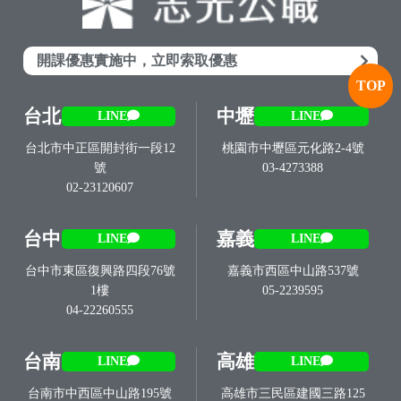
開課優惠實施中，立即索取優惠
TOP
台北
中壢
LINE
LINE
台北市中正區開封街一段12
桃園市中壢區元化路2-4號
號
03-4273388
02-23120607
台中
嘉義
LINE
LINE
台中市東區復興路四段76號
嘉義市西區中山路537號
1樓
05-2239595
04-22260555
台南
高雄
LINE
LINE
台南市中西區中山路195號
高雄市三民區建國三路125