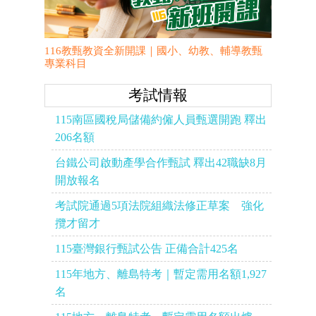
116教甄教資全新開課｜國小、幼教、輔導教甄
專業科目
考試情報
115南區國稅局儲備約僱人員甄選開跑 釋出
206名額
台鐵公司啟動產學合作甄試 釋出42職缺8月
開放報名
考試院通過5項法院組織法修正草案 強化
攬才留才
115臺灣銀行甄試公告 正備合計425名
115年地方、離島特考｜暫定需用名額1,927
名