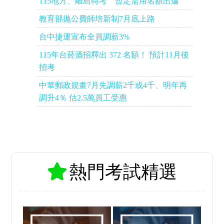
115地方、離島特考 暫定需用名額出爐
教育部拋公費師培新制7月底上路
台中捷運宣布全員調薪3%
115年台菸酒招釋出 372 名額！ 預計11月後
招考
中華郵政規畫7月先調薪2千或4千、明年再
調升4％ 估2.5萬員工受惠
熱門考試精選