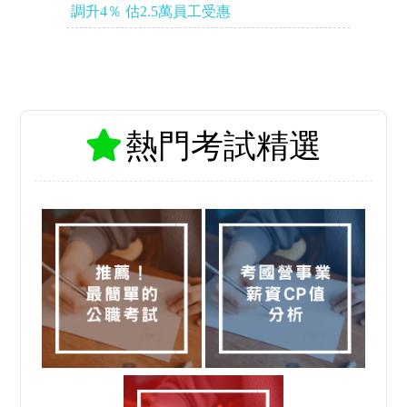
調升4％ 估2.5萬員工受惠
熱門考試精選