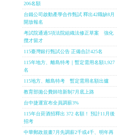
206名額
台鐵公司啟動產學合作甄試 釋出42職缺8月
開放報名
考試院通過5項法院組織法修正草案 強化
攬才留才
115臺灣銀行甄試公告 正備合計425名
115年地方、離島特考｜暫定需用名額1,927
名
115地方、離島特考 暫定需用名額出爐
教育部拋公費師培新制7月底上路
台中捷運宣布全員調薪3%
115年台菸酒招釋出 372 名額！ 預計11月後
招考
中華郵政規畫7月先調薪2千或4千、明年再