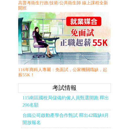
高普考衛生行政/技術/公共衛生師 線上課程全新
開班
116年商科人專屬：免面試，公家機關職缺，起
薪55K！
考試情報
115南區國稅局儲備約僱人員甄選開跑 釋出
206名額
台鐵公司啟動產學合作甄試 釋出42職缺8月
開放報名