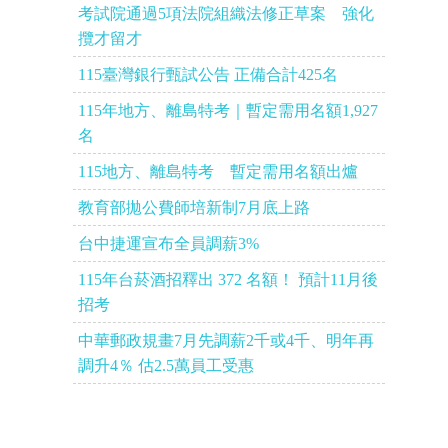
考試院通過5項法院組織法修正草案 強化
攬才留才
115臺灣銀行甄試公告 正備合計425名
115年地方、離島特考｜暫定需用名額1,927
名
115地方、離島特考 暫定需用名額出爐
教育部拋公費師培新制7月底上路
台中捷運宣布全員調薪3%
115年台菸酒招釋出 372 名額！ 預計11月後
招考
中華郵政規畫7月先調薪2千或4千、明年再
調升4％ 估2.5萬員工受惠