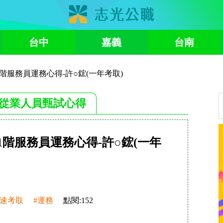
台中
嘉義
台南
11階服務員運務心得-許○鋐(一年考取)
從業人員甄試心得
11階服務員運務心得-許○鋐(一年
快速考取
#運務
點閱:
152