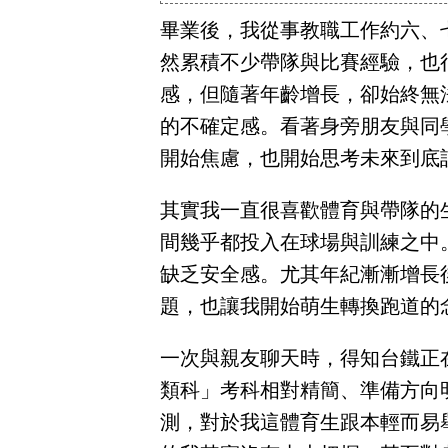
立
畢業後，我從事教職工作約六、
即
然累積不少帶隊與比賽經驗，也
加
感，但隨著年齡增長，卻始終無
入
的不確定感。看著身旁朋友與同
LINE
開始焦慮，也開始思考未來到底
官
方
其實我一直很喜歡體育與帶隊的
帳
間幾乎都投入在球場與訓練之中
號
缺乏安全感。尤其年紀漸漸增長
享
題，也讓我開始萌生轉換跑道的
專
人
一次與親友聊天時，得知台鐵正
服
類科」考科相對精簡、準備方向
務
，
測，對於我這體育生跟本輕而易
再