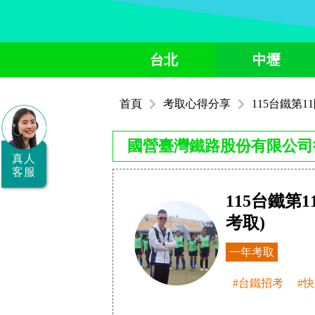
全
台北
中壢
國
公
首頁
考取心得分享
115台鐵第
職/
就
國營臺灣鐵路股份有限公司
業/
真人
客服
證
115台鐵第
照
考取)
服
務
一年考取
據
#台鐵招考
#
點