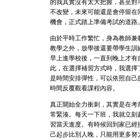
的我其實沒有太大把握，甚至對
獲
不改變，未來可能還是會停留在
得
機會，正式踏上準備考試的道路
500
元
由於平時工作繁忙，身為教師兼
折
教學之外，放學後還要帶學生訓
扣！
早上進學校後，一直到晚上才有
此，在選擇補習方式時，我選擇
北
北
基
是時間安排彈性，可以依照自己
區
時間反覆觀看課程內容。
桃
竹
苗
區
真正開始全力衝刺，其實是在考
中
常緊湊。每天一下班，我就立刻
彰
投
習當天進度。有時候回到家已經
區
己起步比別人晚，只能用更多努
雲
嘉