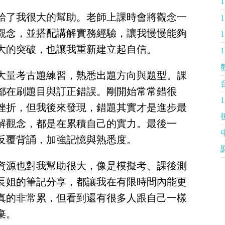
給了我很大的幫助。老師上課時會將觀念一
觀念，並搭配講解實務經驗，讓我慢慢能夠
1
大的突破，也讓我重新建立起自信。
大量考古題練習，熟悉出題方向與題型。課
都在刷題目與訂正錯誤。剛開始常常錯很
挫折，但我後來發現，錯題其實才是進步最
解觀念，都是在累積自己的實力。最後一
反覆背誦，加強記憶與熟悉度。
資源也對我幫助很大，像是模擬考、課後測
長姐的筆記分享，都讓我在有限時間內能更
真的非常累，但看到還有很多人跟自己一樣
棄。