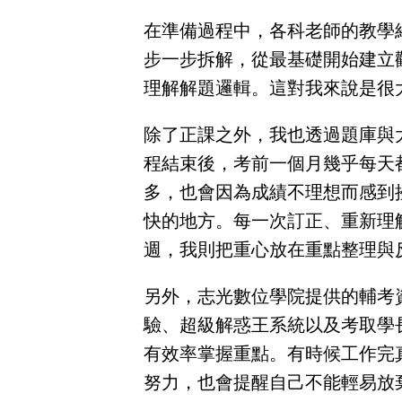
南
區
在準備過程中，各科老師的教學
高
步一步拆解，從最基礎開始建立
屏
地
理解解題邏輯。這對我來說是很
區
東
部
除了正課之外，我也透過題庫與
離
島
程結束後，考前一個月幾乎每天
超
多，也會因為成績不理想而感到
級
函
快的地方。每一次訂正、重新理
授
/
金
週，我則把重心放在重點整理與
榜
函
授
另外，志光數位學院提供的輔考
驗、超級解惑王系統以及考取學
有效率掌握重點。有時候工作完
努力，也會提醒自己不能輕易放