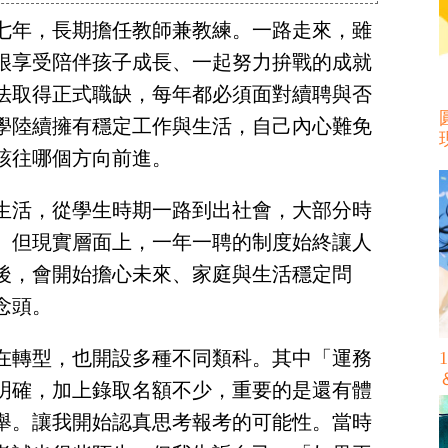
七年，長期擔任教師兼教練。一路走來，雖
很享受陪伴孩子成長、一起努力拚戰的成就
法取得正式職缺，每年都必須面對續聘與否
學陸續擁有穩定工作與生活，自己內心難免
該往哪個方向前進。
生活，從學生時期一路到出社會，大部分時
。但現實層面上，一年一聘的制度始終讓人
後，會開始擔心未來、家庭與生活穩定問
念頭。
在轉型，也開設多種不同類科。其中「運務
明確，加上錄取名額不少，重要的是還有體
舉。讓我開始認真思考報考的可能性。當時