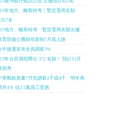
115臺灣銀行甄試公告 正備合計425名
115年地方、離島特考｜暫定需用名額
,927名
115地方、離島特考 暫定需用名額出爐
教育部拋公費師培新制7月底上路
台中捷運宣布全員調薪3%
115年台菸酒招釋出 372 名額！ 預計11月
後招考
中華郵政規畫7月先調薪2千或4千、明年再
調升4％ 估2.5萬員工受惠