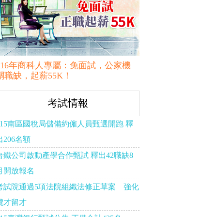
116年商科人專屬：免面試，公家機
關職缺，起薪55K！
考試情報
115南區國稅局儲備約僱人員甄選開跑 釋
出206名額
台鐵公司啟動產學合作甄試 釋出42職缺8
月開放報名
考試院通過5項法院組織法修正草案 強化
攬才留才