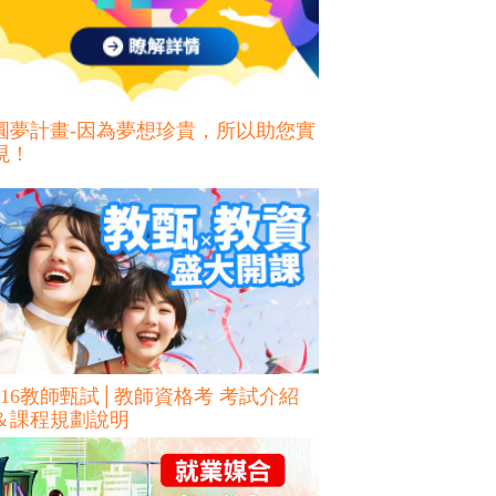
圓夢計畫-因為夢想珍貴，所以助您實
現！
116教師甄試│教師資格考 考試介紹
＆課程規劃說明