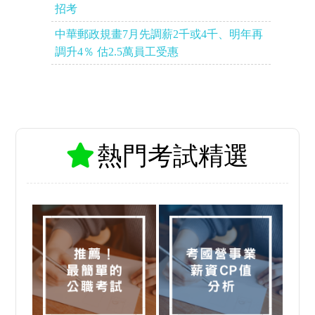
招考
中華郵政規畫7月先調薪2千或4千、明年再
調升4％ 估2.5萬員工受惠
熱門考試精選