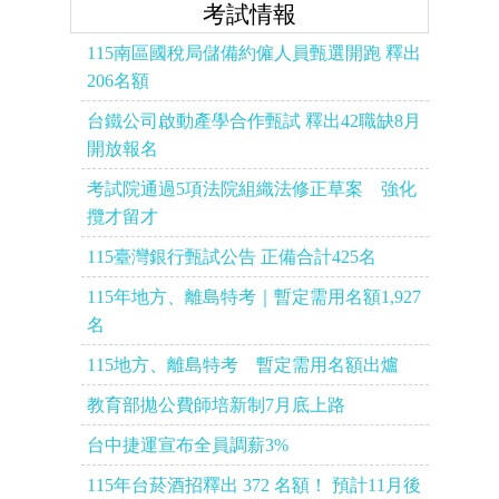
考試情報
115南區國稅局儲備約僱人員甄選開跑 釋出
206名額
台鐵公司啟動產學合作甄試 釋出42職缺8月
開放報名
考試院通過5項法院組織法修正草案 強化
攬才留才
115臺灣銀行甄試公告 正備合計425名
115年地方、離島特考｜暫定需用名額1,927
名
115地方、離島特考 暫定需用名額出爐
教育部拋公費師培新制7月底上路
台中捷運宣布全員調薪3%
115年台菸酒招釋出 372 名額！ 預計11月後