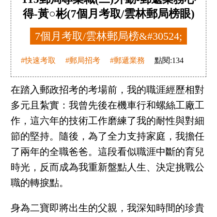
得-黃○彬(7個月考取/雲林郵局榜眼)
7個月考取/雲林郵局榜&#30524;
#快速考取
#郵局招考
#郵遞業務
點閱:
134
在踏入郵政招考的考場前，我的職涯經歷相對
多元且紮實：我曾先後在機車行和螺絲工廠工
作，這六年的技術工作磨練了我的耐性與對細
節的堅持。隨後，為了全力支持家庭，我擔任
了兩年的全職爸爸。這段看似職涯中斷的育兒
時光，反而成為我重新盤點人生、決定挑戰公
職的轉捩點。
身為二寶即將出生的父親，我深知時間的珍貴