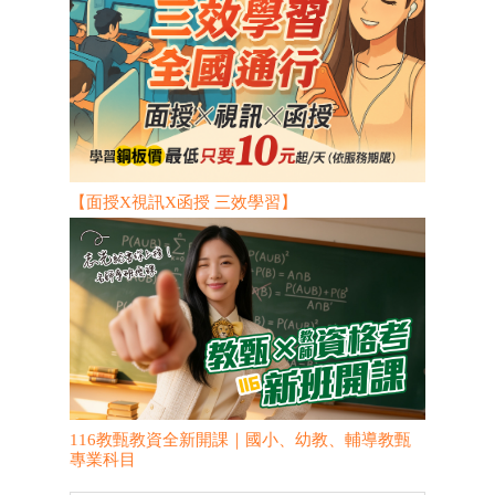
【面授X視訊X函授 三效學習】
116教甄教資全新開課｜國小、幼教、輔導教甄
專業科目