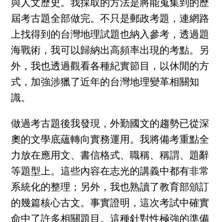
與人文歷史。我採取的方法是將能蒐集到的歷
屆考古題全部做完。不只是郵政考題，連網路
上找得到的台灣地理試題也納入參考，透過題
海戰術，我可以歸納出高頻率出現的考點。另
外，我也透過觀看各種紀實節目，以休閒的方
式，加強涉獵了近年的台灣地理變革相關知
識。
做過考古題後我發現，外勤國文的趨勢已從深
奧的文學底蘊轉向實務運用。我將備考重點全
力放在應用文、書信格式、職稱、稱謂、題辭
等題型上。這些內容在志光的講義中都有非常
系統化的整理；另外，我也熟讀了教育部頒訂
的幾篇核心古文。事實證明，這次考試中確實
命中了許多相關題目。這種針對性極強的準備