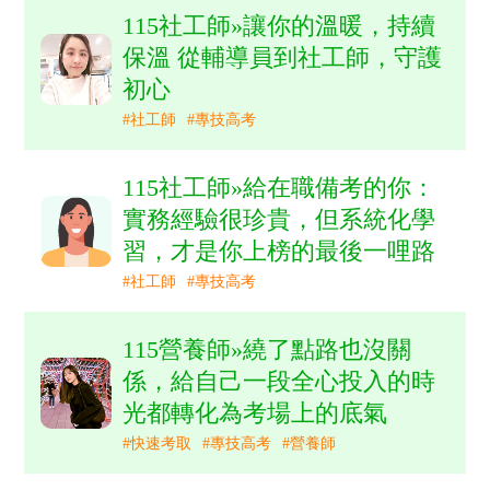
115社工師»讓你的溫暖，持續
保溫 從輔導員到社工師，守護
初心
#社工師
#專技高考
115社工師»給在職備考的你：
實務經驗很珍貴，但系統化學
習，才是你上榜的最後一哩路
#社工師
#專技高考
115營養師»繞了點路也沒關
係，給自己一段全心投入的時
光都轉化為考場上的底氣
#快速考取
#專技高考
#營養師