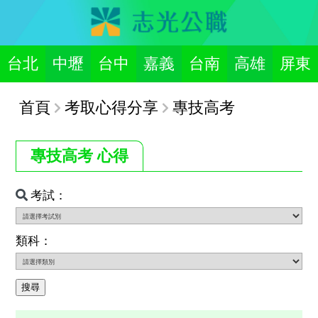
台北
中壢
台中
嘉義
台南
高雄
屏東
首頁
考取心得分享
專技高考
專技高考 心得
考試：
類科：