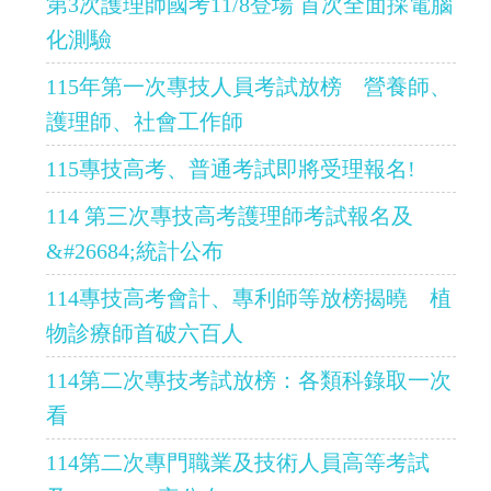
第3次護理師國考11/8登場 首次全面採電腦
化測驗
115年第一次專技人員考試放榜 營養師、
護理師、社會工作師
115專技高考、普通考試即將受理報名!
114 第三次專技高考護理師考試報名及
&#26684;統計公布
114專技高考會計、專利師等放榜揭曉 植
物診療師首破六百人
114第二次專技考試放榜：各類科錄取一次
看
114第二次專門職業及技術人員高等考試