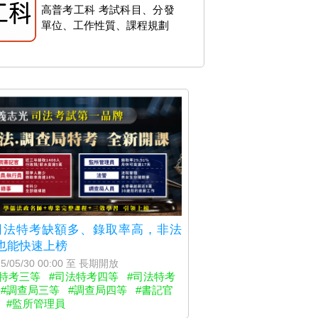
高普考工科 考試科目、分發
單位、工作性質、課程規劃
5司法特考缺額多、錄取率高，非法
也能快速上榜
5/05/30 00:00 至 長期開放
法特考三等
#司法特考四等
#司法特考
#調查局三等
#調查局四等
#書記官
#監所管理員