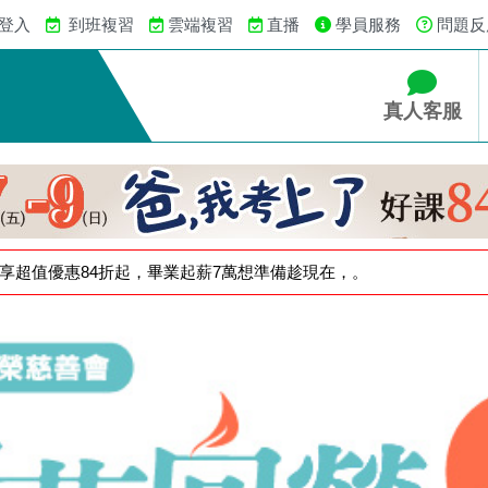
 登入
到班複習
雲端複習
直播
學員服務
問題反
真人客服
，享超值優惠84折起，畢業起薪7萬想準備趁現在，。