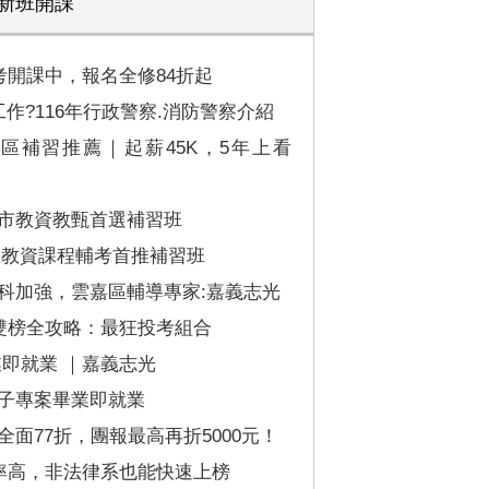
新班開課
考開課中，報名全修84折起
作?116年行政警察.消防警察介紹
嘉區補習推薦｜起薪45K，5年上看
市教資教甄首選補習班
區教資課程輔考首推補習班
科加強，雲嘉區輔導專家:嘉義志光
師雙榜全攻略：最狂投考組合
即就業 ｜嘉義志光
子專案畢業即就業
面77折，團報最高再折5000元！
取率高，非法律系也能快速上榜