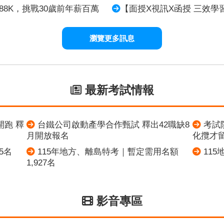
88K，挑戰30歲前年薪百萬
【面授X視訊X函授 三效
瀏覽更多訊息
最新考試情報
開跑 釋
台鐵公司啟動產學合作甄試 釋出42職缺8
考試
月開放報名
化攬才
5名
115年地方、離島特考｜暫定需用名額
11
1,927名
影音專區