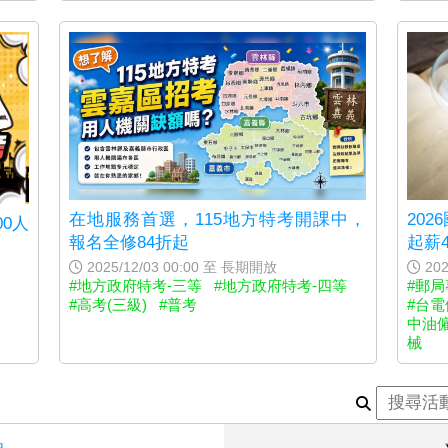
20
在地服務首選，115地方特考開課中，
0人
起薪4
報名全修84折起
202
2025/12/03 00:00 至 長期開放
#郵局
#地方政府特考-三等
#地方政府特考-四等
#台電
#高考(三級)
#普考
中油
械