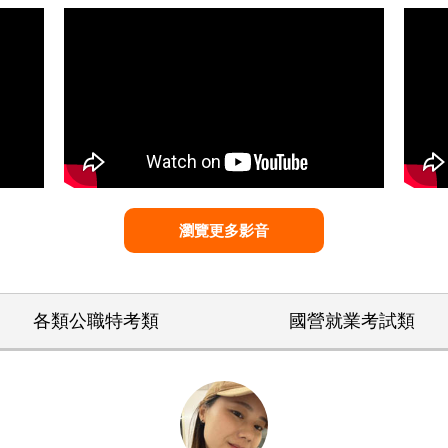
瀏覽更多影音
各類公職特考類
國營就業考試類