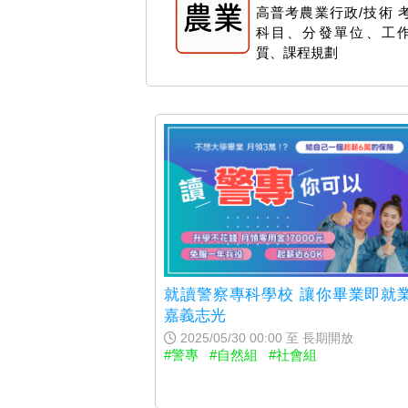
高普考農業行政/技術 
科目、分發單位、工
質、課程規劃
就讀警察專科學校 讓你畢業即就業
嘉義志光
2025/05/30 00:00 至 長期開放
#警專
#自然組
#社會組