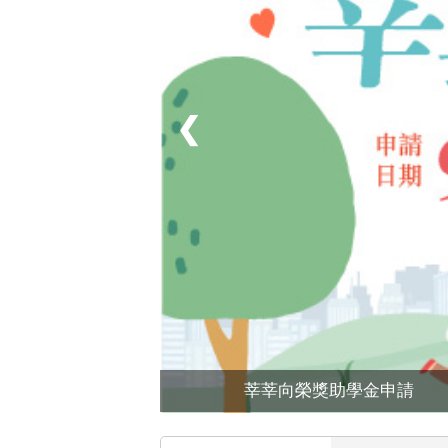
❮
莘莘向榮獎助學金申請