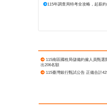
115年調查局特考全攻略，起薪約
115南區國稅局儲備約僱人員甄選
出206名額
115臺灣銀行甄試公告 正備合計42