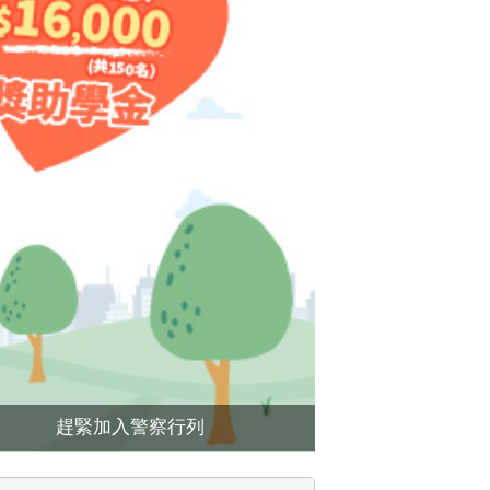
❯
趕緊加入警察行列