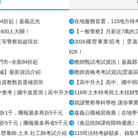
報
課84折起｜嘉義志光
在地服務首選，115地方特
600人大關！
【一般警察】月薪近7萬的工
三等警察就趁現在
2026國營事業招考｜雲
62K！
市~全面84折起
教師甄試考試資訊｜嘉義縣
機械】最新資訊介紹
教師資格考考試資訊|雲嘉
教資教甄首選補習班
【高中升大】高中、國中弱
會考 | 國中進度班 | 高中升大
116年土木特考與土木技
就讀警察專科學校 讓你畢業
再折1千，團報最多再折5千元
嘉義公職補習推薦｜在地學
現折5千元｜團報最多再省5千元
《食品技師課程限時優惠》全
.營養師.土木.社工師考試介紹
115司法特考缺額多、錄