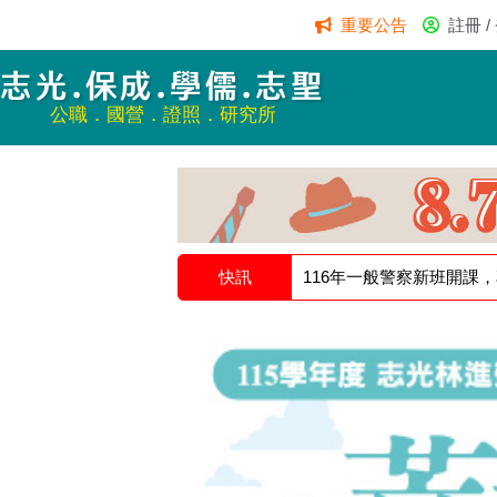
重要公告
註冊 /
志光.保成.學儒.志聖
公職．國營．證照．研究所
快訊
116年一般警察新班開課
1 / 5