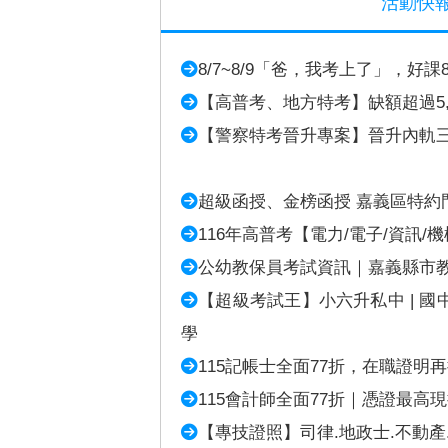
活動快
8/7~8/9「爸，我考上了」，好
【高普考、地方特考】缺額超過5,
【警察特考晉升專案】晉升內軌
超級函授、金榜函授 嘉義區特約門
116年高普考【電力/電子/資訊/
公幼教保員考試資訊｜嘉義縣市
【超級考試王】小六升私中 | 國中
學
115記帳士全面77折，在職證明
115會計師全面77折｜憑證最高
【專技證照】司律.地政士.不動產