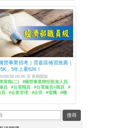
26國營事業招考｜雲嘉區補習推薦｜
5K，5年上看62K！
6/06/30 00:00 至 長期開放
專業職(二)
#國營事業聯招新進人員
僱員
#台電職員
#台電僱員+職員
#
僱員
#企業管理
#企管
#電機
#機