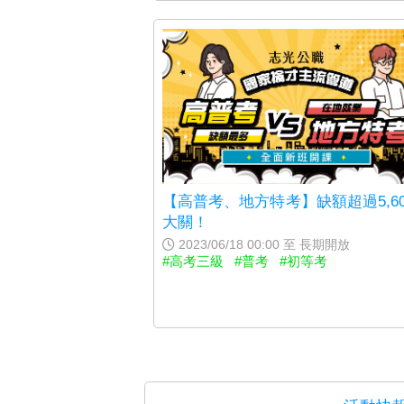
【高普考、地方特考】缺額超過5,60
大關！
2023/06/18 00:00 至 長期開放
#高考三級
#普考
#初等考