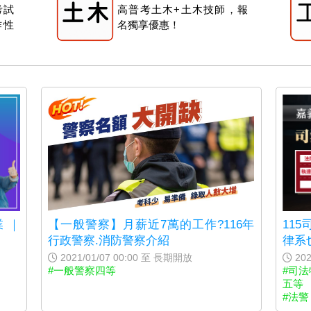
考試
高普考土木+土木技師，報
作性
名獨享優惠！
【一般警察】月薪近7萬的工作?116年
 ｜
11
行政警察.消防警察介紹
律系
2021/01/07 00:00 至 長期開放
202
#一般警察四等
#司
五等
#法警