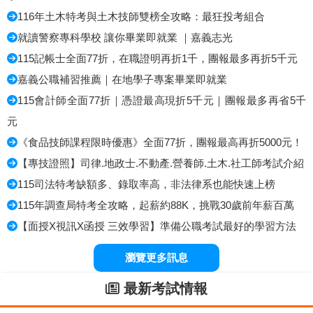
116年土木特考與土木技師雙榜全攻略：最狂投考組合
就讀警察專科學校 讓你畢業即就業 ｜嘉義志光
115記帳士全面77折，在職證明再折1千，團報最多再折5千元
嘉義公職補習推薦｜在地學子專案畢業即就業
115會計師全面77折｜憑證最高現折5千元｜團報最多再省5千
元
《食品技師課程限時優惠》全面77折，團報最高再折5000元！
【專技證照】司律.地政士.不動產.營養師.土木.社工師考試介紹
115司法特考缺額多、錄取率高，非法律系也能快速上榜
115年調查局特考全攻略，起薪約88K，挑戰30歲前年薪百萬
【面授X視訊X函授 三效學習】準備公職考試最好的學習方法
瀏覽更多訊息
最新考試情報