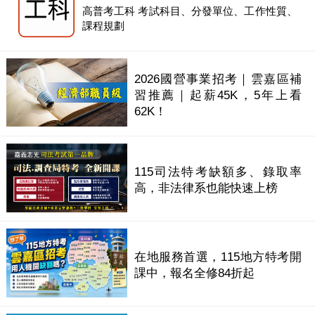
高普考工科 考試科目、分發單位、工作性質、
課程規劃
2026國營事業招考｜雲嘉區補
習推薦｜起薪45K，5年上看
62K！
115司法特考缺額多、錄取率
高，非法律系也能快速上榜
在地服務首選，115地方特考開
課中，報名全修84折起