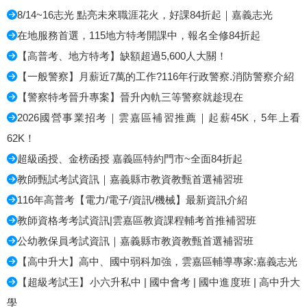
8/14~16志光 點亮未來職涯花火，好課84折起｜嘉義志光
在地服務首選，115地方特考開課中，報名全修84折起
【高普考、地方特考】缺額超過5,600人大關！
【一般警察】月薪近7萬的工作?116年行政警察.消防警察介紹
【警察特考晉升專案】晉升內軌三等警察就趁現在
2026國營事業招考｜雲嘉區補習推薦｜起薪45K，5年上看
62K！
超級函授、金榜函授 嘉義區特約門市~全面84折起
教師甄試考試資訊｜嘉義縣市教資教甄首選補習班
116年高普考【電力/電子/資訊/機械】最新資訊介紹
教師資格考考試資訊|雲嘉區教資課程輔考首推補習班
公幼教保員考試資訊｜嘉義縣市教資教甄首選補習班
【高中升大】高中、國中弱科加強，雲嘉區輔導專家:嘉義志光
【超級考試王】小六升私中 | 國中會考 | 國中進度班 | 高中升大
學