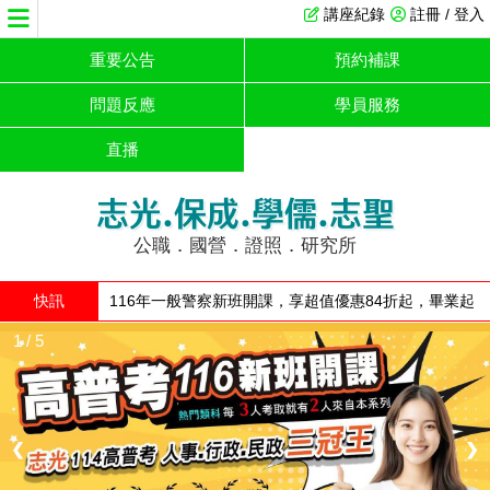
講座紀錄
註冊 / 登入
重要公告
預約補課
問題反應
學員服務
直播
志光.保成.學儒.志聖
公職．國營．證照．研究所
快訊
116年一般警察新班開課，享超值優惠84折起，畢業起
薪7萬想準備趁現在，。
1 / 5
❮
❯