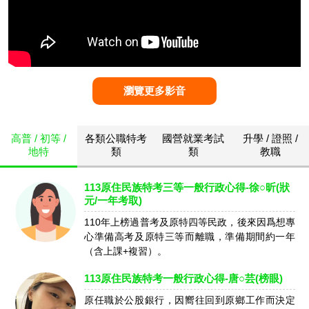
瀏覽更多影音
高普 / 初等 /
各類公職特考
國營就業考試
升學 / 證照 /
地特
類
類
教職
113原住民族特考三等一般行政心得-徐○昕(狀
元/一年考取)
110年上榜過普考及原特四等民政，後來因爲想專
心準備高考及原特三等而離職，準備期間約一年
（含上課+複習）。
113原住民族特考一般行政心得-唐○芸(榜眼)
原任職於公股銀行，因嚮往回到原鄉工作而決定