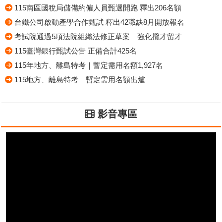
115南區國稅局儲備約僱人員甄選開跑 釋出206名額
台鐵公司啟動產學合作甄試 釋出42職缺8月開放報名
考試院通過5項法院組織法修正草案 強化攬才留才
115臺灣銀行甄試公告 正備合計425名
115年地方、離島特考｜暫定需用名額1,927名
115地方、離島特考 暫定需用名額出爐
影音專區