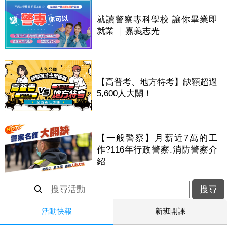
就讀警察專科學校 讓你畢業即
就業 ｜嘉義志光
【高普考、地方特考】缺額超過
5,600人大關！
【一般警察】月薪近7萬的工
作?116年行政警察.消防警察介
紹
活動快報
新班開課