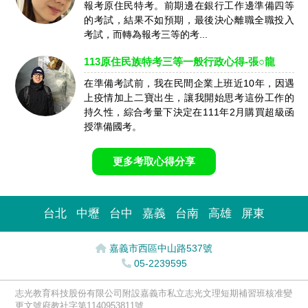
報考原住民特考。前期邊在銀行工作邊準備四等
的考試，結果不如預期，最後決心離職全職投入
考試，而轉為報考三等的考...
113原住民族特考三等一般行政心得-張○龍
在準備考試前，我在民間企業上班近10年，因遇
上疫情加上二寶出生，讓我開始思考這份工作的
持久性，綜合考量下決定在111年2月購買超級函
授準備國考。
更多考取心得分享
台北
中壢
台中
嘉義
台南
高雄
屏東
嘉義市西區中山路537號
05-2239595
志光教育科技股份有限公司附設嘉義市私立志光文理短期補習班核准變
更文號府教社字第1140953811號