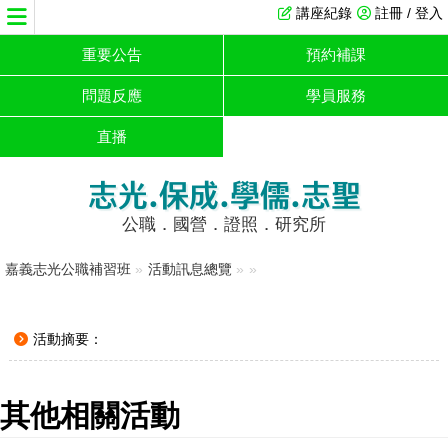
講座紀錄
註冊 / 登入
重要公告
預約補課
問題反應
學員服務
直播
志光.保成.學儒.志聖
公職．國營．證照．研究所
嘉義志光公職補習班
»
活動訊息總覽
»
»
活動摘要：
其他相關活動