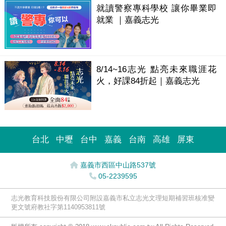
就讀警察專科學校 讓你畢業即
就業 ｜嘉義志光
8/14~16志光 點亮未來職涯花
火，好課84折起｜嘉義志光
台北
中壢
台中
嘉義
台南
高雄
屏東
嘉義市西區中山路537號
05-2239595
志光教育科技股份有限公司附設嘉義市私立志光文理短期補習班核准變
更文號府教社字第1140953811號