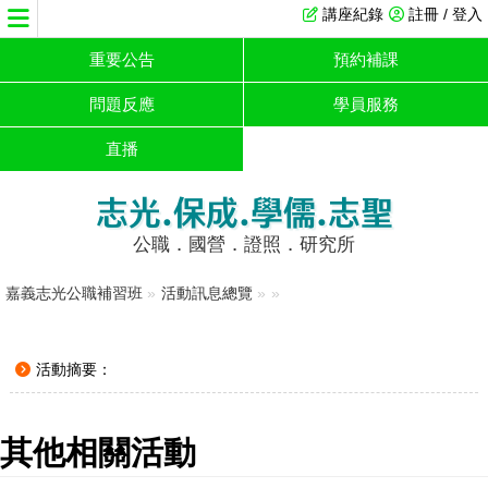
講座紀錄
註冊 / 登入
重要公告
預約補課
問題反應
學員服務
直播
志光.保成.學儒.志聖
公職．國營．證照．研究所
嘉義志光公職補習班
»
活動訊息總覽
»
»
活動摘要：
其他相關活動