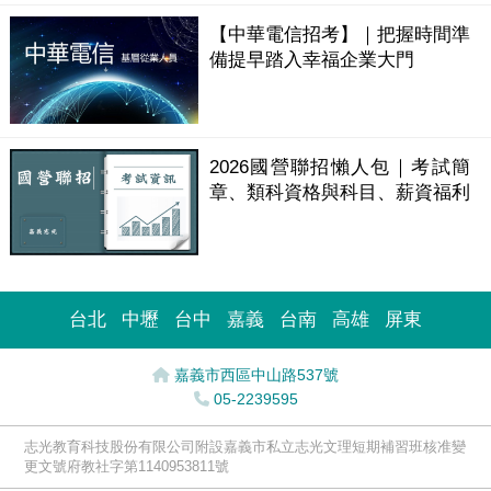
【中華電信招考】｜把握時間準
備提早踏入幸福企業大門
2026國營聯招懶人包｜考試簡
章、類科資格與科目、薪資福利
台北
中壢
台中
嘉義
台南
高雄
屏東
嘉義市西區中山路537號
05-2239595
志光教育科技股份有限公司附設嘉義市私立志光文理短期補習班核准變
更文號府教社字第1140953811號