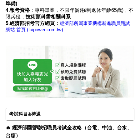
準備)
4.報考資格
：專科畢業，不限年齡(強制退休年齡65歲)，不
限兵役，
技術類科需相關科系
5.
經濟部招考官方網頁：
經濟部所屬事業機構新進職員甄試
網站 首頁 (taipower.com.tw)
考試科目&待遇
🔥 經濟部國營聯招職員考試全攻略（台電、中油、台水、
台糖）