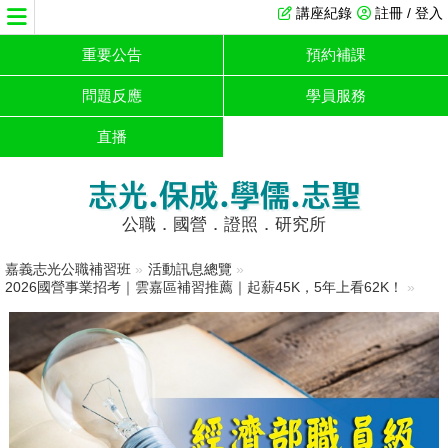
講座紀錄
註冊 / 登入
重要公告
預約補課
問題反應
學員服務
直播
志光.保成.學儒.志聖
公職．國營．證照．研究所
嘉義志光公職補習班
»
活動訊息總覽
»
2026國營事業招考｜雲嘉區補習推薦｜起薪45K，5年上看62K！
»