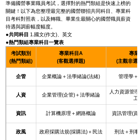
準備國營事業職員考試，選擇對的熱門類組是快速上榜的
關鍵！以下為您整理最完整的國營聯招共同科目、專業科
目考科對照表，以及轉職、畢業生最關心的國營職員薪資
待遇與調薪幅度幅度。
●共同科目
1.國文(作文)、英文
●熱門類組專業科目一覽表
考試類別
專業科目A
專業
(熱門類組)
(客觀選擇題)
(主觀非選
企管
企業概論＋法學緒論(法緒)
管理學＋
人力資源管理
人資
企業管理(企管)＋法學緒論
工
資訊
計算機原理＋網路概論
資訊管理(資
政風
政府採購法規(採購法)＋民法
刑法＋刑事