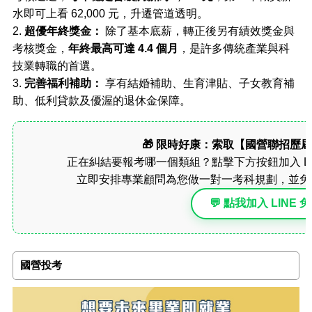
水即可上看 62,000 元，升遷管道透明。
2.
超優年終獎金：
除了基本底薪，轉正後另有績效獎金與
考核獎金，
年終最高可達 4.4 個月
，是許多傳統產業與科
技業轉職的首選。
3.
完善福利補助：
享有結婚補助、生育津貼、子女教育補
助、低利貸款及優渥的退休金保障。
🎁 限時好康：索取【國營聯招歷
正在糾結要報考哪一個類組？點擊下方按鈕加入 LI
立即安排專業顧問為您做一對一考科規劃，並免
💬 點我加入 LINE
國營投考