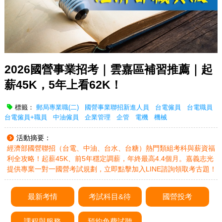
2026國營事業招考｜雲嘉區補習推薦｜起
薪45K，5年上看62K！
標籤：
郵局專業職(二)
國營事業聯招新進人員
台電僱員
台電職員
台電僱員+職員
中油僱員
企業管理
企管
電機
機械
活動摘要：
經濟部國營聯招（台電、中油、台水、台糖）熱門類組考科與薪資福
利全攻略！起薪45K、前5年穩定調薪，年終最高4.4個月。嘉義志光
提供專業一對一國營考試規劃，立即點擊加入LINE諮詢領取考古題！
最新考情
考試科目&待
國營投考
課程與服務
預約免費試聽