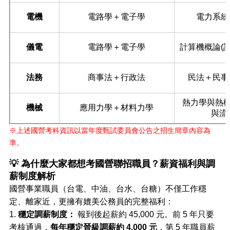
電機
電路學＋電子學
電力系統
儀電
電路學＋電子學
計算機概論(
法務
商事法＋行政法
民法＋民事
熱力學與熱
機械
應用力學＋材料力學
與流
※上述國營考科資訊以當年度甄試委員會公告之招生簡章內容為
準。
💡 為什麼大家都想考國營聯招職員？薪資福利與調
薪制度解析
國營事業職員（台電、中油、台水、台糖）不僅工作穩
定、離家近，更擁有媲美公務員的完整福利：
1.
穩定調薪制度：
報到後起薪約 45,000 元。前 5 年只要
考核通過，
每年穩定晉級調薪約 4,000 元
，第 5 年職員薪