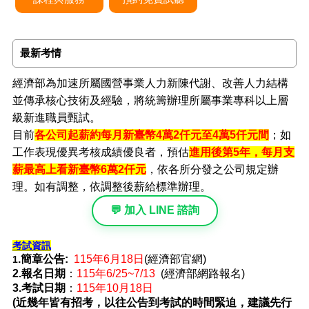
最新考情
經濟部為加速所屬國營事業人力新陳代謝、改善人力結構
並傳承核心技術及經驗，將統籌辦理所屬事業專科以上層
級新進職員甄試。
目前
各公司起薪約每月新臺幣4萬2仟元至4萬5仟元間
；如
工作表現優異考核成績優良者，預估
進用後第5年，每月支
薪最高上看新臺幣6萬2仟元
，依各所分發之公司規定辦
理。如有調整，依調整後薪給標準辦理。
💬 加入 LINE 諮詢
考試資訊
.簡章公告:
115年6月18日
(經濟部官網)
1
2.報名日期
：
115年6/25~7/13
(經濟部網路報名)
3.考試日期
：
115年10月18日
(近幾年皆有招考，以往公告到考試的時間緊迫，建議先行