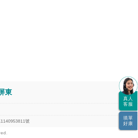
屏東
真人
客服
填單
0953811號
好康
ved.