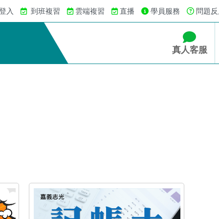
 登入
到班複習
雲端複習
直播
學員服務
問題反
真人客服