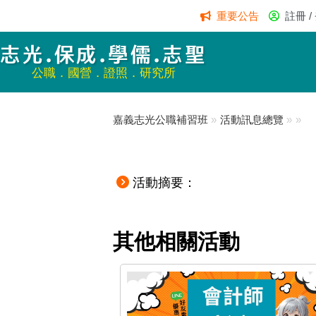
重要公告
註冊 /
志光.保成.學儒.志聖
公職．國營．證照．研究所
嘉義志光公職補習班
»
活動訊息總覽
»
»
活動摘要：
其他相關活動