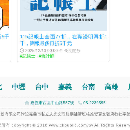
折5千
115記帳士全面77折，在職證明再折1
千，團報最多再折5千元
2025/12/13 00:00 至 長期開放
#記帳士
#會計師
北
中壢
台中
嘉義
台南
高雄
嘉義市西區中山路537號
05-2239595
份有限公司附設嘉義市私立志光文理短期補習班核准變更文號府教社字第114
有 copyright © 2018 www.ckpublic.com.tw All Rights Reser