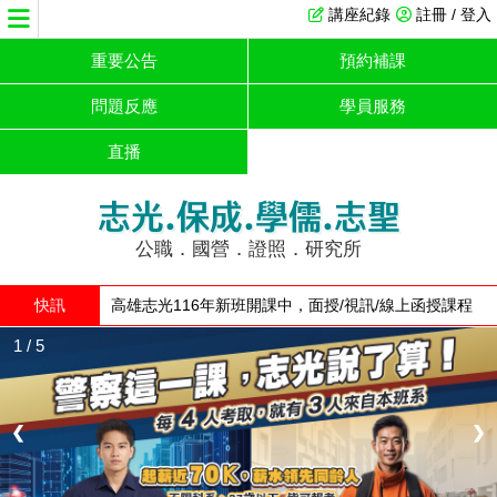
講座紀錄
註冊 / 登入
重要公告
預約補課
問題反應
學員服務
直播
志光.保成.學儒.志聖
公職．國營．證照．研究所
快訊
高雄志光116年新班開課中，面授/視訊/線上函授課程
全面優惠
1 / 5
❮
❯