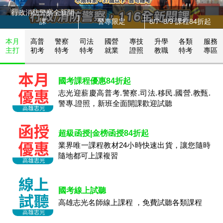
行政消防警察全新開
課
警專限定
8/7~8/9 課程84折起
本月
高普
警察
司法
國營
專技
升學
各類
服務
主打
初考
特考
特考
就業
證照
教職
特考
專區
國考課程優惠84折起
志光迎薪慶高普考.警察.司法.移民.國營.教甄.
警專.證照，新班全面開課歡迎試聽
超級函授|金榜函授84折起
業界唯一課程教材24小時快速出貨，讓您隨時
隨地都可上課複習
國考線上試聽
高雄志光名師線上課程 ，免費試聽各類課程