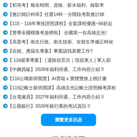
【初等考】報名時間、資格、薪水福利、錄取率
【會計師計科班】任選14科・分階段考取會計師
【115・116年專技證照課程】全套課程優惠~66折起
【警專全國模擬考放榜啦】 全國第一在高雄志光!
【高普考】衛生行政、衛生技術、在校生準備正時候
【在校、應屆生專案】畢業該找甚麼工作?
【 116挺軍專案】 | 退除役官兵｜現役軍人 | 軍人節
【中鋼員級】2026年福利待遇、工作內容介紹 !!
【116公職新班開賣】AI雲端 x 實體雙效上榜計畫
【115記帳士新班開課】高雄志光記帳士證照輔考課程
【台電僱員】2027年福利待遇、工作內容介紹 !!
【公股銀行】2026年銀行業的考試資訊 !!
瀏覽更多訊息