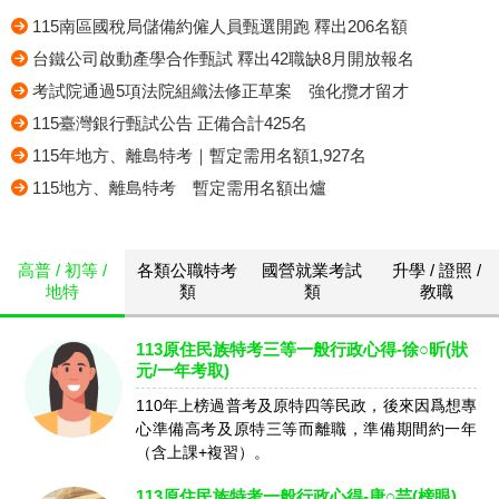
115南區國稅局儲備約僱人員甄選開跑 釋出206名額
台鐵公司啟動產學合作甄試 釋出42職缺8月開放報名
考試院通過5項法院組織法修正草案 強化攬才留才
115臺灣銀行甄試公告 正備合計425名
115年地方、離島特考｜暫定需用名額1,927名
115地方、離島特考 暫定需用名額出爐
高普 / 初等 /
各類公職特考
國營就業考試
升學 / 證照 /
地特
類
類
教職
113原住民族特考三等一般行政心得-徐○昕(狀
元/一年考取)
110年上榜過普考及原特四等民政，後來因爲想專
心準備高考及原特三等而離職，準備期間約一年
（含上課+複習）。
113原住民族特考一般行政心得-唐○芸(榜眼)