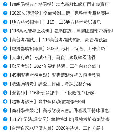
【超級函授＆金榜函授】志光高雄旗艦店門市專賣店
【2026名師講堂】從備考到上榜｜完整輔考服務專區
【地方特考招生中】115、116地方特考考試資訊
【116高雄警專上榜班】強勢開課，高屏區團報77折起!
【高普考考試月】116高普考考試資訊｜高普考缺額
【經濟部聯招職員】2026年考科、待遇、工作介紹 !!
【人事行政】考試科目、薪資、錄取率看這裡
【郵局考試】2027年福利待遇、工作內容介紹 !!
【45期警專考後重點】警專落點分析與預備教育
【調查局特考】調查工作組，考試完整介紹
【營養師】116新班開課中，下殺最低77折起!
【超級考試王】高中全科/英數精修/學測
【商科學生限定】高考財稅＆會計課程現正特殊優惠
【115年司法.調查局】奪榜特訓班|最強考前衝刺計畫
【台灣自來水評價人員】2026年待遇、工作介紹 !