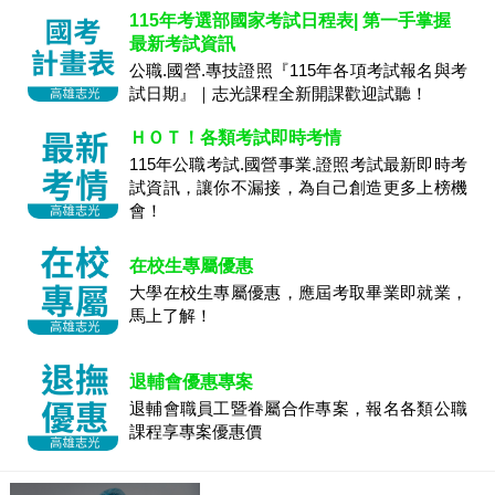
115年考選部國家考試日程表| 第一手掌握
最新考試資訊
公職.國營.專技證照『115年各項考試報名與考
試日期』｜志光課程全新開課歡迎試聽！
ＨＯＴ！各類考試即時考情
115年公職考試.國營事業.證照考試最新即時考
試資訊，讓你不漏接，為自己創造更多上榜機
會！
在校生專屬優惠
大學在校生專屬優惠，應屆考取畢業即就業，
馬上了解！
退輔會優惠專案
退輔會職員工暨眷屬合作專案，報名各類公職
課程享專案優惠價