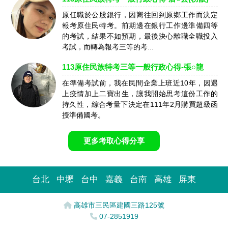
原任職於公股銀行，因嚮往回到原鄉工作而決定
報考原住民特考。前期邊在銀行工作邊準備四等
的考試，結果不如預期，最後決心離職全職投入
考試，而轉為報考三等的考...
113原住民族特考三等一般行政心得-張○龍
在準備考試前，我在民間企業上班近10年，因遇
上疫情加上二寶出生，讓我開始思考這份工作的
持久性，綜合考量下決定在111年2月購買超級函
授準備國考。
更多考取心得分享
台北
中壢
台中
嘉義
台南
高雄
屏東
高雄市三民區建國三路125號
07-2851919