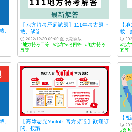
【地方特考歷屆試題】111年考古題下
【地
下載、
載、解答
載、
2022/12/30 00:00 至 長期開放
202
#地方特考三等
#地方特考四等
#地方特考
#地
五等
五等
【視
下載、
【高雄志光Youtube官方頻道】歡迎訂
202
閱、按讚
#高考