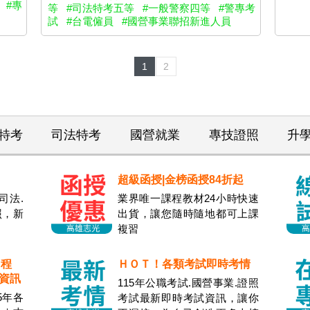
#專
等
#司法特考五等
#一般警察四等
#警專考
試
#台電僱員
#國營事業聯招新進人員
1
2
特考
司法特考
國營就業
專技證照
升
超級函授|金榜函授84折起
司法.
業界唯一課程教材24小時快速
照，新
出貨，讓您隨時隨地都可上課
複習
日程
ＨＯＴ！各類考試即時考情
試資訊
115年公職考試.國營事業.證照
5年各
考試最新即時考試資訊，讓你