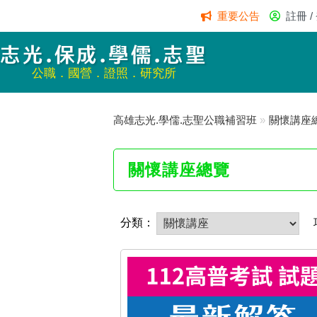
重要公告
註冊 /
志光.保成.學儒.志聖
公職．國營．證照．研究所
高雄志光.學儒.志聖公職補習班
»
關懷講座
關懷講座總覽
分類：