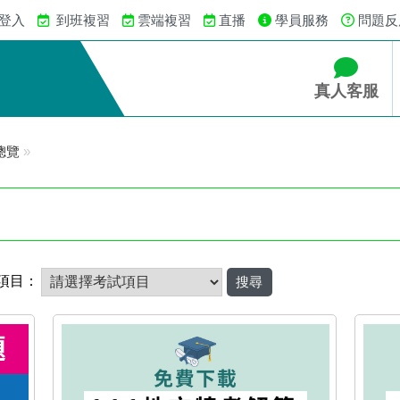
 登入
到班複習
雲端複習
直播
學員服務
問題反
真人客服
總覽
»
項目：