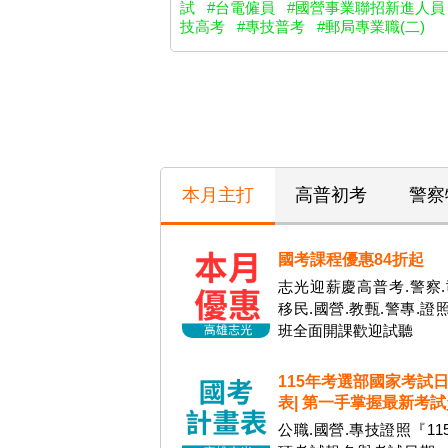
試
#台電僱員
#國營事業聯招新進人員
技高考
#專技普考
#郵局專業職(二)
本月主打
高普初考
警察
國考課程優惠84折起
志光迎薪慶高普考.警察.
移民.國營.教甄.警專.證
班全面開課歡迎試聽
115年考選部國家考試
表| 第一手掌握最新考
公職.國營.專技證照『11