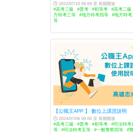
2022/07/10 00:00 至 長期開放
#高考三級
#普考
#初等考
#高考二級
方特考三等
#地方特考四等
#地方特考
等
【公職王APP 】 數位上課證說明
2024/07/06 00:00 至 長期開放
#高考三級
#普考
#初等考
#司法特考
等
#司法特考五等
#一般警察四等
#