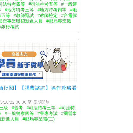
司法特考四等
#司法特考五等
#一般警
等
#地方特考三等
#地方特考四等
#地
考五等
#教師甄試
#教師檢定
#台電僱
#國營事業聯招新進人員
#郵局專業職
#銀行考試
論批閱】【課業諮詢】操作攻略看
3/10/22 00:00 至 長期開放
三級
#普考
#司法特考三等
#司法特
等
#一般警察四等
#警專考試
#國營事
招新進人員
#郵局專業職(二)