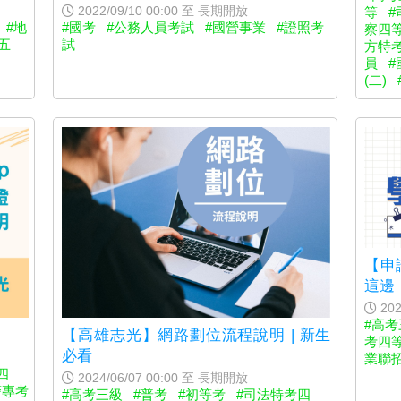
2022/09/10 00:00 至 長期開放
等
#
#地
#國考
#公務人員考試
#國營事業
#證照考
察四
五
試
方特
員
(二)
【申
這邊
202
#高考
【高雄志光】網路劃位流程說明 | 新生
考四
必看
業聯
四
2024/06/07 00:00 至 長期開放
警專考
#高考三級
#普考
#初等考
#司法特考四