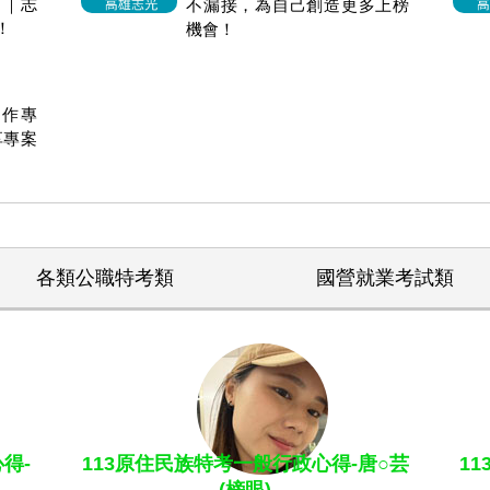
』｜志
不漏接，為自己創造更多上榜
！
機會！
作專
享專案
各類公職特考類
國營就業考試類
得-
113原住民族特考一般行政心得-唐○芸
1