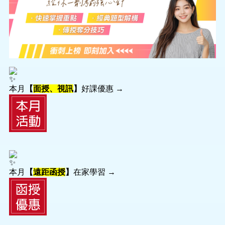
本月
【
面授、視訊
】
好課優惠 →
本月
【
遠距函授
】
在家學習 →