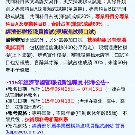
共同科目國文為論文寫作，英文採測驗式試題；其餘各類
別之專業科目A採測驗式試題(單選題)，專業科目B採非測
驗式試題，共同科目占初(筆)試成績20%，
專業科目分專業
科目A及專業科目B，合計占初(筆)試成績80%。
。
經濟部聯招職員複試(現場測試與口試)
國營聯招
除筆試外，另外需參加口試，
技術類組另有現場
測試項目
，包括體適能測驗(400公尺跑走)、現場適應性模
擬(上下鷹架)、辨色實作模擬、辨識設備標示牌等，口試項
目包括儀態、言辭與才識，口試占總成績 20%，未達60分
者不予錄取，。
~115年經濟部國營聯招新進職員 招考公告~
♦︎報名日期 : 預計
115年06月25日 ～ 07月13日
（
一律在甄
試官網網路報名）
♦︎筆試日期 : 預計
115年10月18日
（考場在臺北、臺中、高
雄、花蓮四地舉行）
♦︎
報考資格
：
專科畢業，不限年齡(強制退休年齡65歲)，不
限兵役，
技術類科需相關科系
♦︎招考網站：
經濟部所屬事業機構新進職員甄試網站
首頁
(taipower.com.tw)