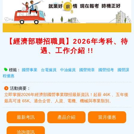
【經濟部聯招職員】2026年考科、待
遇、工作介紹 !!
標籤：
國營事業
台電僱員
中油僱員
國營簡章
國營招考
國營課
程優惠
活動摘要：
立即掌握2026年經濟部國營事業聯招最新資訊！起薪 46K 、五年後
最高可達 65K。適合企管、人資、電機、機械與專業類別。
最新考訊
產品介紹
當月優惠
洽詢資訊