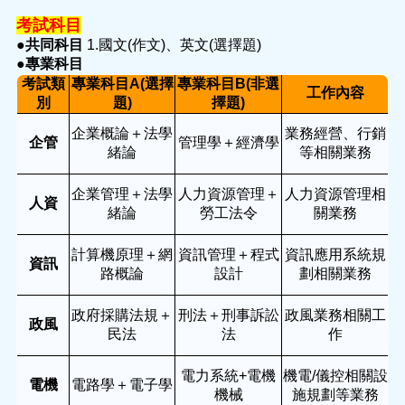
考試科目
●共同科目
1.
國文(作文)、英文(選擇題)
●專業科目
考試類
專業科目A(選擇
專業科目B(非選
工作內容
別
題)
擇題)
企業概論＋法學
業務經營、行銷
企管
管理學＋經濟學
緒論
等相關業務
企業管理＋法學
人力資源管理＋
人力資源管理相
人資
緒論
勞工法令
關業務
計算機原理＋網
資訊管理＋程式
資訊應用系統規
資訊
路概論
設計
劃相關業務
政府採購法規＋
刑法＋刑事訴訟
政風業務相關工
政風
民法
法
作
電力系統+電機
機電/儀控相關設
電機
電路學＋電子學
機械
施規劃等業務