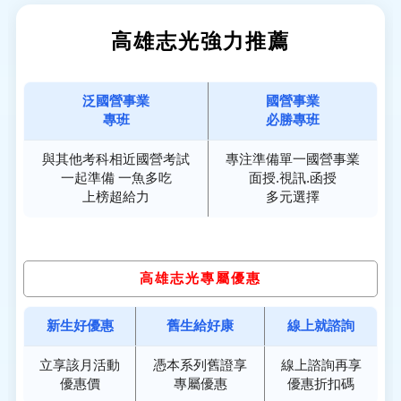
高雄志光強力推薦
泛國營事業
國營事業
專班
必勝專班
與其他考科相近國營考試
專注準備單一國營事業
一起準備 一魚多吃
面授.視訊.函授
上榜超給力
多元選擇
高雄志光專屬優惠
新生好優惠
舊生給好康
線上就諮詢
立享該月活動
憑本系列舊證享
線上諮詢再享
優惠價
專屬優惠
優惠折扣碼