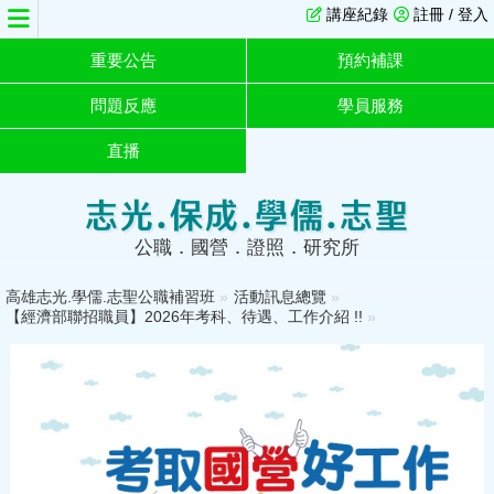
講座紀錄
註冊 / 登入
重要公告
預約補課
問題反應
學員服務
直播
志光.保成.學儒.志聖
公職．國營．證照．研究所
高雄志光.學儒.志聖公職補習班
»
活動訊息總覽
»
【經濟部聯招職員】2026年考科、待遇、工作介紹 !!
»