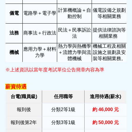
計算機概論＋自
儀電設備之規劃
儀電
電路學＋電子學
動控制
等相關業務
民法＋民事訴訟
提供法律諮詢等
法務
商事法＋行政法
法
相關業務
熱力學與熱機學
機械工程及相關
應用力學＋材料
機械
＋流體力學與流
設施之規劃及安
力學
體機械
裝等相關業務。
※上述資訊以當年度考試單位公告簡章內容為準
薪資待遇
台電(職員級)
任用職等
進用待遇(薪水)
報到後
分類2等1級
約 46,000 元
報到後第2年
分類3等1級
約 50,000 元