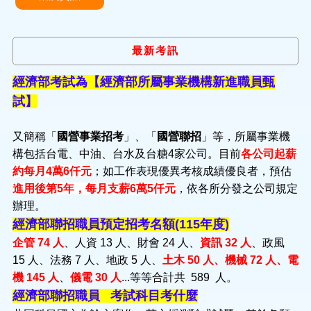
最新考訊
經濟部考試為【經濟部所屬事業機構新進職員甄
試】
又簡稱「
國營事業招考
」、「
國營聯招
」等，所屬事業機
構包括台電、中油、台水及台糖4家公司。目前
各公司起薪
約每月4萬6仟元
；如工作表現優異考核成績優良者，預估
進用後第5年，每月支薪6萬5仟元
，依各所分發之公司規定
辦理。
經濟部聯招職員預定招考名額(115年度)
企管 74 人
、人資 13 人、財會 24 人、
資訊 32 人
、政風
15 人、法務 7 人、地政 5 人、
土木 50 人、機械 72 人、電
機 145 人
、
儀電 30 人
...等等合計共 589 人。
經濟部聯招職員 考試科目考什麼