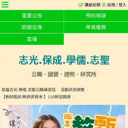
講座紀錄
註冊 / 登入
重要公告
預約補課
問題反應
學員服務
直播
志光.保成.學儒.志聖
公職．國營．證照．研究所
高雄志光.學儒.志聖公職補習班
»
活動訊息總覽
»
【教師甄試/教師資格考 】116新班開課
»