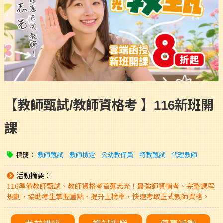
【教師甄試/教師資格考 】116新班開
課
標籤：
教師甄試
教師檢定
公幼教保員
特教甄試
代理教師
活動摘要：
116準備教師甄試、教師資格考首選志光！最強師資輔考、完整課程
規劃，協助考生掌握重點、提升上榜率，快速考取正式教師資格。