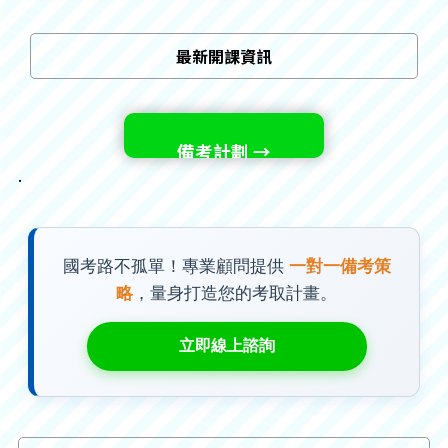
最新開課資訊
備考計劃 →
.
國考路不孤單！專業顧問提供
一對一備考策
略
，量身打造您的考取計畫。
立即線上諮詢